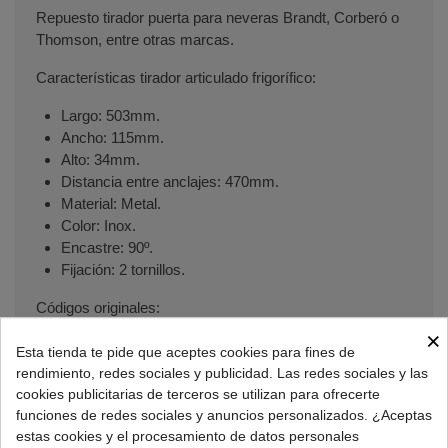
Repuesto tirador puerta para neveras Brandt, Corberó o
Thomson, entre otras marcas.
Características tirador articulado frigorífico:
Largo: 503mm.
Ancho: 115mm.
Alto: 34mm.
Distancia entre anclajes: 470mm.
Material: Metal.
Color: Inox.
Encastre: 90º.
Fijación: 2 tornillos.
Códigos originales:
×
Corberó:
2106180097
.
Esta tienda te pide que aceptes cookies para fines de
Midea:
12220810096131
.
rendimiento, redes sociales y publicidad. Las redes sociales y las
cookies publicitarias de terceros se utilizan para ofrecerte
Recambio maneta puerta frigorífico compatible
funciones de redes sociales y anuncios personalizados. ¿Aceptas
con varias marcas y modelos:
estas cookies y el procesamiento de datos personales