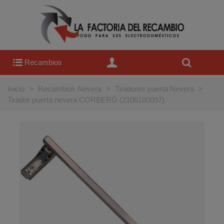
Recambios
Inicio
>
Recambios Nevera
>
Tiradores puerta Nevera
>
Tirador puerta nevera CORBERÓ (2106180097)