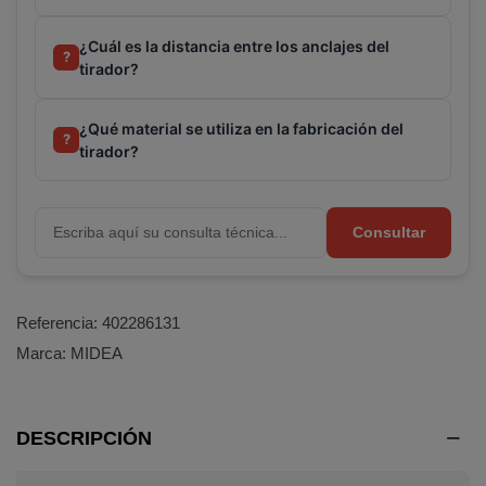
Terminal de consulta
○ Motor activo -
Tirador
puerta nevera CORBERÓ (2106180097)
¿Cuál es la distancia entre los anclajes del
?
tirador?
¿Qué material se utiliza en la fabricación del
?
tirador?
Consultar
Referencia:
402286131
Marca:
MIDEA
DESCRIPCIÓN