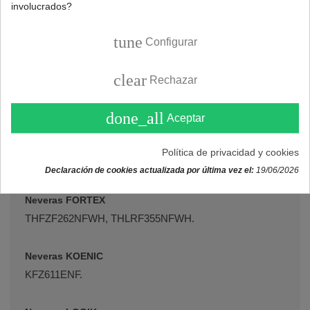
involucrados?
Neveras BOMANN
GS7330IX, GS7330WEISS, VS7329IX, VS7329WEISS.
tune
Configurar
Neveras BRANDT
clear
Rechazar
BFL8620NA, BFL8620NW, BFU862YNA, BFU862YNW,
BFU862YNX.
done_all
Aceptar
Neveras CORBERÓ
Política de privacidad y cookies
CCLH18520NFX.
Declaración de cookies actualizada por última vez el:
19/06/2026
Neveras FORTEX
THFZF262NFWH, THLRF355NFWH.
Neveras KOENIC
KFZ611ENF.