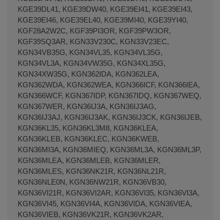
KGE39DL41, KGE39DW40, KGE39EI41, KGE39EI43,
KGE39EI46, KGE39EL40, KGE39MI40, KGE39YI40,
KGF28A2W2C, KGF39PI3OR, KGF39PW3OR,
Terminal de consulta
○ Motor activo -
Estante
KGF39SQ3AR, KGN33V230C, KGN33V23EC,
medio nevera BOSCH SIEMENS (00709635)
KGN34VB35G, KGN34VL35, KGN34VL35G,
KGN34VL3A, KGN34VW35G, KGN34XL35G,
KGN34XW35G, KGN362IDA, KGN362LEA,
KGN362WDA, KGN362WEA, KGN366ICF, KGN366IEA,
KGN366WCF, KGN367IDP, KGN367IDQ, KGN367WEQ,
KGN367WER, KGN36IJ3A, KGN36IJ3AG,
KGN36IJ3AJ, KGN36IJ3AK, KGN36IJ3CK, KGN36IJEB,
KGN36KL35, KGN36KL3M8, KGN36KLEA,
KGN36KLEB, KGN36KLEC, KGN36KWEB,
KGN36MI3A, KGN36MIEQ, KGN36ML3A, KGN36ML3P,
KGN36MLEA, KGN36MLEB, KGN36MLER,
KGN36MLES, KGN36NK21R, KGN36NL21R,
KGN36NLE0N, KGN36NW21R, KGN36VB30,
KGN36VI21R, KGN36VI2AR, KGN36VI35, KGN36VI3A,
KGN36VI45, KGN36VI4A, KGN36VIDA, KGN36VIEA,
KGN36VIEB, KGN36VK21R, KGN36VK2AR,