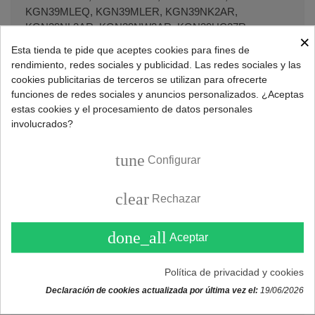
KGN39MLEQ, KGN39MLER, KGN39NK2AR,
KGN39NL2AR, KGN39NW2AR, KGN39UC27R,
×
KGN39UI27R, KGN39UJ22R, KGN39UK22R,
Esta tienda te pide que aceptes cookies para fines de
KGN39UK25R, KGN39UL22R, KGN39UL25R,
rendimiento, redes sociales y publicidad. Las redes sociales y las
KGN39UL306, KGN39UL30U, KGN39UL316,
cookies publicitarias de terceros se utilizan para ofrecerte
KGN39UW22R, KGN39UW25R, KGN39UW27R,
funciones de redes sociales y anuncios personalizados. ¿Aceptas
KGN39UW306, KGN39UW30U, KGN39UW316,
estas cookies y el procesamiento de datos personales
KGN39VC24R, KGN39VC25R, KGN39VC2AR,
involucrados?
KGN39VI21R, KGN39VI25R, KGN39VI2AR,
KGN39VI306, KGN39VI35, KGN39VI36, KGN39VI3A,
tune
Configurar
KGN39VI3B, KGN39VI45, KGN39VI4A, KGN39VI4B,
KGN39VI4C, KGN39VIDA, KGN39VIEA, KGN39VK21R,
clear
KGN39VK22R, KGN39VK24R, KGN39VK25R,
Rechazar
KGN39VK27R, KGN39VK2AR, KGN39VL21R,
KGN39VL22R, KGN39VL24R, KGN39VL25R,
done_all
Aceptar
KGN39VL27R, KGN39VL2AR, KGN39VL306,
KGN39VL316, KGN39VL35, KGN39VL35G,
Política de privacidad y cookies
KGN39VL3AG, KGN39VL3B, KGN39VL45,
KGN39VLDA, KGN39VLDB, KGN39VLEA,
Declaración de cookies actualizada por última vez el:
19/06/2026
KGN39VLEAG, KGN39VLEB, KGN39VLEBG,