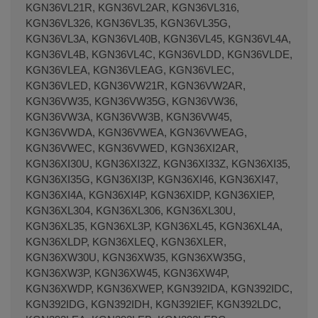
KGN36VL21R, KGN36VL2AR, KGN36VL316,
KGN36VL326, KGN36VL35, KGN36VL35G,
KGN36VL3A, KGN36VL40B, KGN36VL45, KGN36VL4A,
KGN36VL4B, KGN36VL4C, KGN36VLDD, KGN36VLDE,
KGN36VLEA, KGN36VLEAG, KGN36VLEC,
KGN36VLED, KGN36VW21R, KGN36VW2AR,
KGN36VW35, KGN36VW35G, KGN36VW36,
KGN36VW3A, KGN36VW3B, KGN36VW45,
KGN36VWDA, KGN36VWEA, KGN36VWEAG,
KGN36VWEC, KGN36VWED, KGN36XI2AR,
KGN36XI30U, KGN36XI32Z, KGN36XI33Z, KGN36XI35,
KGN36XI35G, KGN36XI3P, KGN36XI46, KGN36XI47,
KGN36XI4A, KGN36XI4P, KGN36XIDP, KGN36XIEP,
KGN36XL304, KGN36XL306, KGN36XL30U,
KGN36XL35, KGN36XL3P, KGN36XL45, KGN36XL4A,
KGN36XLDP, KGN36XLEQ, KGN36XLER,
KGN36XW30U, KGN36XW35, KGN36XW35G,
KGN36XW3P, KGN36XW45, KGN36XW4P,
KGN36XWDP, KGN36XWEP, KGN392IDA, KGN392IDC,
KGN392IDG, KGN392IDH, KGN392IEF, KGN392LDC,