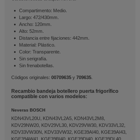
Compartimento: Medio.
Largo: 472/430mm.
Ancho: 120mm.
Alto: 52mm.
Distancia entre fijaciones: 442mm.
Material: Plástico.
Color: Transparente.
Sin serigrafía.
Sin frenabotellas.
Códigos originales:
00709635
y
709635
.
Recambio bandeja botellero puerta frigorífico
compatible con varios modelos:
Neveras BOSCH
KDN43VL20U, KDN43VL2A5, KDN43VL2M8,
KDV29NW20, KDV29VL30, KDV29VW30, KDV33VL32,
KDV33VW30N, KDV33VW32, KGE39AI40, KGE39AI43,
KGE39AW41, KGE39BI40, KGE39DI40, KGE39DL40,