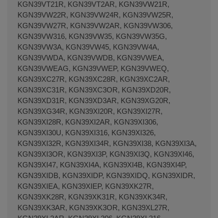
KGN39VT21R, KGN39VT2AR, KGN39VW21R,
KGN39VW22R, KGN39VW24R, KGN39VW25R,
KGN39VW27R, KGN39VW2AR, KGN39VW306,
KGN39VW316, KGN39VW35, KGN39VW35G,
KGN39VW3A, KGN39VW45, KGN39VW4A,
KGN39VWDA, KGN39VWDB, KGN39VWEA,
KGN39VWEAG, KGN39VWEP, KGN39VWEQ,
KGN39XC27R, KGN39XC28R, KGN39XC2AR,
KGN39XC31R, KGN39XC3OR, KGN39XD20R,
KGN39XD31R, KGN39XD3AR, KGN39XG20R,
KGN39XG34R, KGN39XI20R, KGN39XI27R,
KGN39XI28R, KGN39XI2AR, KGN39XI306,
KGN39XI30U, KGN39XI316, KGN39XI326,
KGN39XI32R, KGN39XI34R, KGN39XI38, KGN39XI3A,
KGN39XI3OR, KGN39XI3P, KGN39XI3Q, KGN39XI46,
KGN39XI47, KGN39XI4A, KGN39XI4B, KGN39XI4P,
KGN39XIDB, KGN39XIDP, KGN39XIDQ, KGN39XIDR,
KGN39XIEA, KGN39XIEP, KGN39XK27R,
KGN39XK28R, KGN39XK31R, KGN39XK34R,
KGN39XK3AR, KGN39XK3OR, KGN39XL27R,