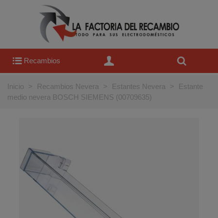
Recambios
Inicio
>
Recambios Nevera
>
Estantes Nevera
>
Estante
medio nevera BOSCH SIEMENS (00709635)