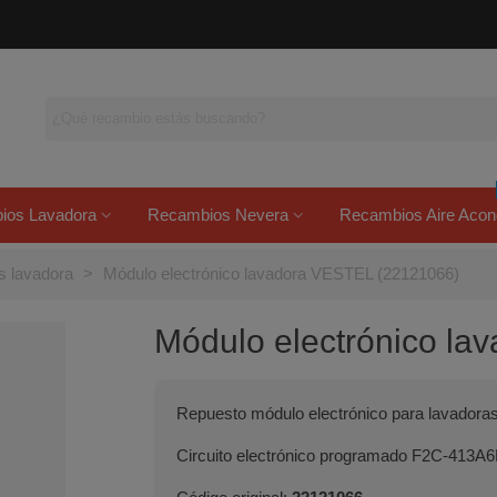
ios Lavadora
Recambios Nevera
Recambios Aire Acon
s lavadora
>
Módulo electrónico lavadora VESTEL (22121066)
Módulo electrónico l
Repuesto módulo electrónico para lavadoras
Circuito electrónico programado F2C-413A