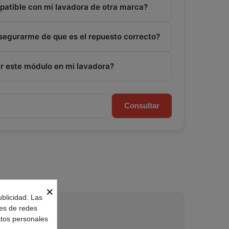
patible con mi lavadora de otra marca?
egurarme de que es el repuesto correcto?
r este módulo en mi lavadora?
Consultar
×
ublicidad. Las
nes de redes
atos personales