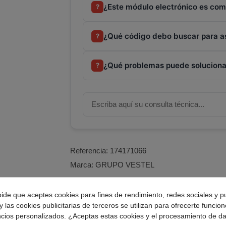
¿Este módulo electrónico es com
?
¿Qué código debo buscar para as
?
¿Qué problemas puede soluciona
?
Referencia:
174171066
Marca:
GRUPO VESTEL
pide que aceptes cookies para fines de rendimiento, redes sociales y p
trónico para lavadoras Vestel.
y las cookies publicitarias de terceros se utilizan para ofrecerte funcio
ncios personalizados. ¿Aceptas estas cookies y el procesamiento de d
a electrónica lavadora: