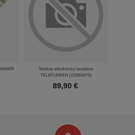
 ROMMER
Módulo electrónico lavadora
Módulo 
TELEFUNKEN (22069470)
89,90 €
Terminal de consulta
○ Motor activo -