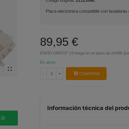
Código original:
22121066
.
Placa electrónica compatible con lavadoras
89,95 €
ENVÍO GRATIS* | Entrega en un plazo de 24/48h (La
En stock
COMPRAR
-
+
Información técnica del prod
p