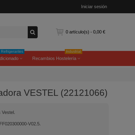
Iniciar sesión
0
artículo(s)
-
0,00 €
Refrigerantes
Industrial
dicionado
Recambios Hostelería
avadora VESTEL (22121066)
 Vestel.
6FF020300000-V02.5.