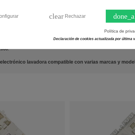
A6FF020300000-V02.5.
clear
done_a
onfigurar
Rechazar
Política de priv
Declaración de cookies actualizada por última v
1066
.
 electrónico lavadora compatible con varias marcas y mode