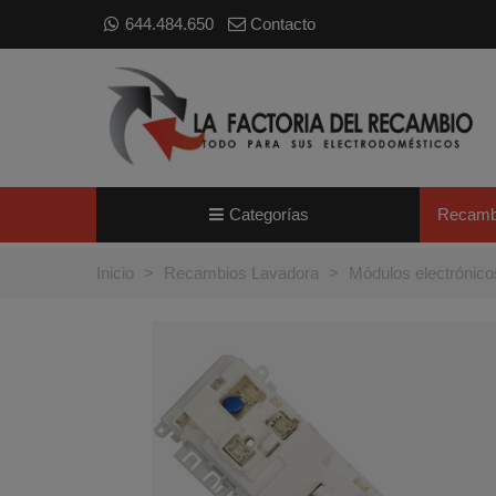
644.484.650
Contacto
Categorías
Recamb
Inicio
>
Recambios Lavadora
>
Módulos electrónico