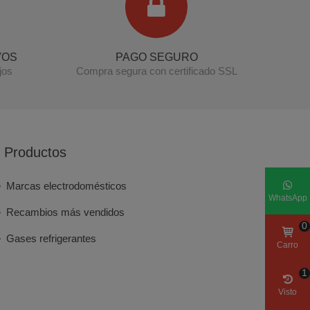
Módulo electrónico lavadora VESTEL
(22121066)
VOS
PAGO SEGURO
jos
Compra segura con certificado SSL
Productos
Marcas electrodomésticos
WhatsApp
Recambios más vendidos
0
Gases refrigerantes
Carro
1
Visto