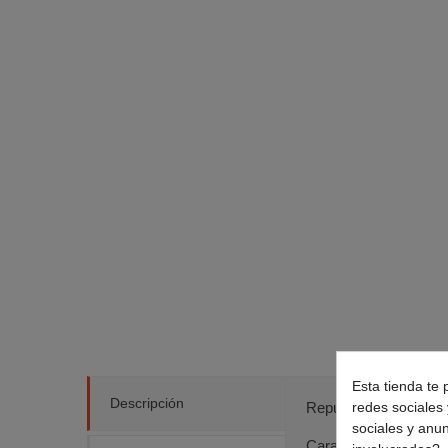
Esta tienda te 
Descripción
Repuesto módulo elec
redes sociales 
sociales y anu
Características tarjet