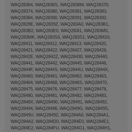
WAQ28364, WAQ2836S, WAQ2836W, WAQ28370,
WAQ28374, WAQ28380, WAQ28381, WAQ28383,
WAQ28384, WAQ28390, WAQ28391, WAQ28392,
WAQ2839E, WAQ2839Z, WAQ283A0, WAQ283B1,
WAQ283B2, WAQ283E0, WAQ283I1, WAQ283M0,
WAQ283MK, WAQ283S0, WAQ283S1, WAQ28410,
WAQ28411, WAQ28412, WAQ28413, WAQ28420,
WAQ28421, WAQ28422, WAQ28427, WAQ28428,
WAQ2842E, WAQ2842Z, WAQ28430, WAQ28440,
WAQ28441, WAQ28442, WAQ28445, WAQ28446,
WAQ2844F, WAQ2844S, WAQ2844U, WAQ2844X,
WAQ28460, WAQ28461, WAQ28462, WAQ28463,
WAQ28464, WAQ28468, WAQ2846S, WAQ28470,
WAQ28475, WAQ28476, WAQ28477, WAQ28478,
WAQ28480, WAQ28481, WAQ28482, WAQ28483,
WAQ2848X, WAQ28490, WAQ28491, WAQ28492,
WAQ28494, WAQ28496, WAQ2849G, WAQ2849S,
WAQ2849U, WAQ2849Z, WAQ284A0, WAQ284A1,
WAQ284A2, WAQ284D0, WAQ284E0, WAQ284E1,
WAQ284E2, WAQ284FU, WAQ284G1, WAQ284H1,