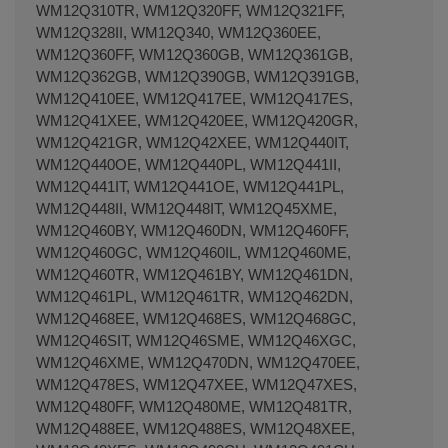
WM12Q310TR, WM12Q320FF, WM12Q321FF,
WM12Q328II, WM12Q340, WM12Q360EE,
WM12Q360FF, WM12Q360GB, WM12Q361GB,
WM12Q362GB, WM12Q390GB, WM12Q391GB,
WM12Q410EE, WM12Q417EE, WM12Q417ES,
WM12Q41XEE, WM12Q420EE, WM12Q420GR,
WM12Q421GR, WM12Q42XEE, WM12Q440IT,
WM12Q440OE, WM12Q440PL, WM12Q441II,
WM12Q441IT, WM12Q441OE, WM12Q441PL,
WM12Q448II, WM12Q448IT, WM12Q45XME,
WM12Q460BY, WM12Q460DN, WM12Q460FF,
WM12Q460GC, WM12Q460IL, WM12Q460ME,
WM12Q460TR, WM12Q461BY, WM12Q461DN,
WM12Q461PL, WM12Q461TR, WM12Q462DN,
WM12Q468EE, WM12Q468ES, WM12Q468GC,
WM12Q46SIT, WM12Q46SME, WM12Q46XGC,
WM12Q46XME, WM12Q470DN, WM12Q470EE,
WM12Q478ES, WM12Q47XEE, WM12Q47XES,
WM12Q480FF, WM12Q480ME, WM12Q481TR,
WM12Q488EE, WM12Q488ES, WM12Q48XEE,