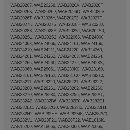
WAB20267, WAB20268, WAB2026A, WAB2026F,
WAB2026K, WAB2026P, WAB2026Q, WAB2026S,
WAB2026T, WAB2026Y, WAB20272, WAB2027F,
WAB2027K, WAB2027S, WAB2028F, WAB2028J,
WAB2028K, WAB2028S, WAB2029J, WAB202S0,
WAB202S1, WAB202S2, WAB22066, WAB24060,
WAB24063, WAB24066, WAB24161, WAB24166,
WAB24210, WAB24211, WAB24220, WAB24260,
WAB24261, WAB24262, WAB24263, WAB24264,
WAB24266, WAB2426P, WAB24272, WAB2428S,
WAB28060, WAB28061, WAB280K0, WAB28160,
WAB28161, WAB28162, WAB281C0, WAB28210,
WAB28211, WAB28220, WAB28221, WAB28222,
WAB28260, WAB28261, WAB28262, WAB28266,
WAB28270, WAB28280, WAB28296, WAB282A1,
WAB282A2, WAB282B6, WAB282E0, WAB282E1,
WAB282EC, WAB282G0, WAB282H0, WAB282H1,
WAB282H2, WAB282HE, WAB282MK, WAB282V0,
WAB282V1, WAB28F21, WAB28F22, WAE1816K,
WAK16200, WAK18065, WAK20060, WAK20065,