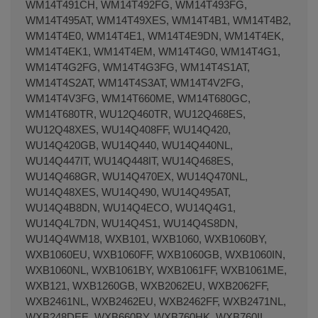
WM14T491CH, WM14T492FG, WM14T493FG,
WM14T495AT, WM14T49XES, WM14T4B1, WM14T4B2,
WM14T4E0, WM14T4E1, WM14T4E9DN, WM14T4EK,
WM14T4EK1, WM14T4EM, WM14T4G0, WM14T4G1,
WM14T4G2FG, WM14T4G3FG, WM14T4S1AT,
WM14T4S2AT, WM14T4S3AT, WM14T4V2FG,
WM14T4V3FG, WM14T660ME, WM14T680GC,
WM14T680TR, WU12Q460TR, WU12Q468ES,
WU12Q48XES, WU14Q408FF, WU14Q420,
WU14Q420GB, WU14Q440, WU14Q440NL,
WU14Q447IT, WU14Q448IT, WU14Q468ES,
WU14Q468GR, WU14Q470EX, WU14Q470NL,
WU14Q48XES, WU14Q490, WU14Q495AT,
WU14Q4B8DN, WU14Q4ECO, WU14Q4G1,
WU14Q4L7DN, WU14Q4S1, WU14Q4S8DN,
WU14Q4WM18, WXB101, WXB1060, WXB1060BY,
WXB1060EU, WXB1060FF, WXB1060GB, WXB1060IN,
WXB1060NL, WXB1061BY, WXB1061FF, WXB1061ME,
WXB121, WXB1260GB, WXB2062EU, WXB2062FF,
WXB2461NL, WXB2462EU, WXB2462FF, WXB2471NL,
WXB248DEE, WXB660BY, WXB760HK, WXB760II,