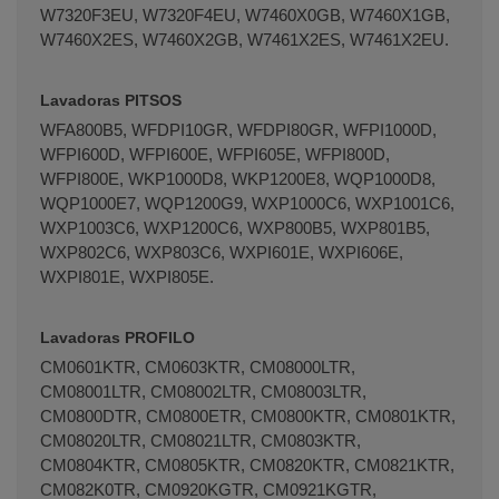
W7320F3EU, W7320F4EU, W7460X0GB, W7460X1GB,
W7460X2ES, W7460X2GB, W7461X2ES, W7461X2EU.
Lavadoras PITSOS
WFA800B5, WFDPI10GR, WFDPI80GR, WFPI1000D,
WFPI600D, WFPI600E, WFPI605E, WFPI800D,
WFPI800E, WKP1000D8, WKP1200E8, WQP1000D8,
WQP1000E7, WQP1200G9, WXP1000C6, WXP1001C6,
WXP1003C6, WXP1200C6, WXP800B5, WXP801B5,
WXP802C6, WXP803C6, WXPI601E, WXPI606E,
WXPI801E, WXPI805E.
Lavadoras PROFILO
CM0601KTR, CM0603KTR, CM08000LTR,
CM08001LTR, CM08002LTR, CM08003LTR,
CM0800DTR, CM0800ETR, CM0800KTR, CM0801KTR,
CM08020LTR, CM08021LTR, CM0803KTR,
CM0804KTR, CM0805KTR, CM0820KTR, CM0821KTR,
CM082K0TR, CM0920KGTR, CM0921KGTR,