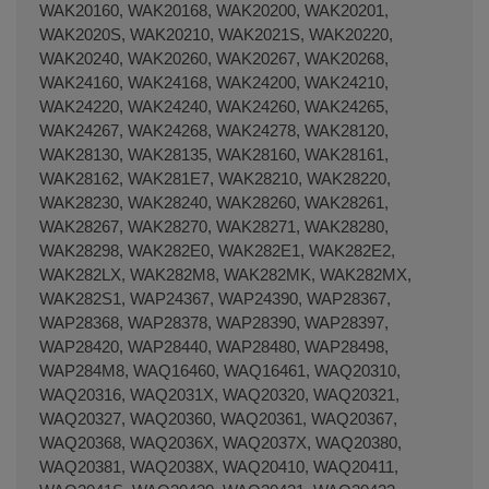
WAK20160, WAK20168, WAK20200, WAK20201,
WAK2020S, WAK20210, WAK2021S, WAK20220,
WAK20240, WAK20260, WAK20267, WAK20268,
WAK24160, WAK24168, WAK24200, WAK24210,
WAK24220, WAK24240, WAK24260, WAK24265,
Terminal de consulta
○ Motor activo -
Bomba
WAK24267, WAK24268, WAK24278, WAK28120,
desagüe lavadora BOSCH SIEMENS (KEBS
WAK28130, WAK28135, WAK28160, WAK28161,
121/128)
WAK28162, WAK281E7, WAK28210, WAK28220,
WAK28230, WAK28240, WAK28260, WAK28261,
WAK28267, WAK28270, WAK28271, WAK28280,
WAK28298, WAK282E0, WAK282E1, WAK282E2,
WAK282LX, WAK282M8, WAK282MK, WAK282MX,
WAK282S1, WAP24367, WAP24390, WAP28367,
WAP28368, WAP28378, WAP28390, WAP28397,
WAP28420, WAP28440, WAP28480, WAP28498,
WAP284M8, WAQ16460, WAQ16461, WAQ20310,
WAQ20316, WAQ2031X, WAQ20320, WAQ20321,
WAQ20327, WAQ20360, WAQ20361, WAQ20367,
WAQ20368, WAQ2036X, WAQ2037X, WAQ20380,
WAQ20381, WAQ2038X, WAQ20410, WAQ20411,