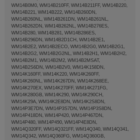
WM14B0M0, WM14B210FF, WM14B211FF, WM14B220,
WM14B221, WM14B222, WM14B260DN,
WM14B260NL, WM14B261DN, WM14B261NL,
WM14B262DN, WM14B262NL, WM14B276ES,
WM14B280, WM14B281, WM14B286ES,
WM14B296DN, WM14B2D1CH, WM14B2E1,
WM14B2E2, WM14B2ECO, WM14B2G0, WM14B2G1,
WM14B2G2, WM14B2G2NL, WM14B2H1, WM14B2H2,
WM14B2M1, WM14B2M2, WM14B2MSAT,
WM14B2S6DN, WM14B2V0, WM14K158DN,
WM14K160FF, WM14K220, WM14K260FF,
WM14K260NL, WM14K267DN, WM14K268EE,
WM14K270EX, WM14K270FF, WM14K271FG,
WM14K280GB, WM14K290, WM14K290CH,
WM14K29A, WM14K2E8DN, WM14K2S8DN,
WM14P3E7DN, WM14P3S7DN, WM14P3S8DN,
WM14P418DN, WM14P420, WM14P467DN,
WM14P480, WM14P490, WM14P4E8DN,
WM14Q320FF, WM14Q321FF, WM14Q340, WM14Q341,
WM14Q342, WM14Q360FG, WM14Q360GB,