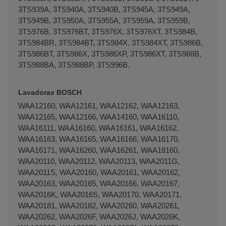
3TS939A, 3TS940A, 3TS940B, 3TS945A, 3TS949A,
3TS949B, 3TS950A, 3TS955A, 3TS959A, 3TS959B,
3TS976B, 3TS976BT, 3TS976X, 3TS976XT, 3TS984B,
3TS984BR, 3TS984BT, 3TS984X, 3TS984XT, 3TS986B,
3TS986BT, 3TS986X, 3TS986XP, 3TS986XT, 3TS988B,
3TS988BA, 3TS988BP, 3TS996B.
Lavadoras BOSCH
WAA12160, WAA12161, WAA12162, WAA12163,
WAA12165, WAA12166, WAA14160, WAA16110,
WAA16111, WAA16160, WAA16161, WAA16162,
WAA16163, WAA16165, WAA16166, WAA16170,
WAA16171, WAA16260, WAA16261, WAA18160,
WAA20110, WAA20112, WAA20113, WAA2011G,
WAA2011S, WAA20160, WAA20161, WAA20162,
WAA20163, WAA20165, WAA20166, WAA20167,
WAA2016K, WAA2016S, WAA20170, WAA20171,
WAA20181, WAA20182, WAA20260, WAA20261,
WAA20262, WAA2026F, WAA2026J, WAA2026K,