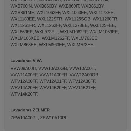
WXB760IN, WXB860BY, WXB860IT, WXB861BY,
WXB861ME, WXL1062FF, WXL1063EE, WXL1173EE,
WXL1183EE, WXL122STR, WXL125SGB, WXL1260FR,
WXL1261FR, WXL1262FF, WXL1273EE, WXL129FEE,
WXL863EE, WXL973EU, WXLM1062FF, WXLM1063EE,
WXLM106XEE, WXLM1262FF, WXLM763EE,
WXLM863EE, WXLM963EE, WXLM973EE.
Lavadoras VIVA
VVW08A00IT, VVW10A00GB, VVW10A00IT,
VVW11A00FF, VVW11A00FR, VVW12A00GB,
WFV12A00FF, WFV12A01FF, WFV12A30FF,
WFV14A20FF, WFV14B20FF, WFV14B21FF,
WFV14K20FF.
Lavadoras ZELMER
ZEW10A00PL, ZEW10A10PL.