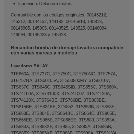
Conexión: Delantera faston.
Compatible con los códigos originales: 00145212,
145212, 00144192, 144192, 00145813, 145813,
00145905, 145905, 00143525, 143525, 00146094,
146094, 00145428 y 145428.
Recambio bomba de drenaje lavadora compatible
con varias marcas y modelos:
Lavadoras BALAY
3TE660A, 3TE737C, 3TE750C, 3TE750NC, 3TE757A,
3TE757NA, 3TS50105A, 3TS50800MY, 3TS60107,
3TS637C, 3TS645C, 3TS645SIB, 3TS655C, 3TS660X,
3TS74100A, 3TS74100X, 3TS74100Z, 3TS74120A,
3TS74120X, 3TS764BE, 3TS766BE, 3TS805BE,
3TS815BE, 3TS824BE, 3TS853, 3TS853B, 3TS853E,
3TS863E, 3TS864B, 3TS864BC, 3TS864E, 3TS865E,
3TS865EE, 3TS866E, 3TS866EE, 3TS883, 3TS883A,
3TS883X, 3TS883XP, 3TS885, 3TS885A, 3TS885B,
3TS885X, 3TS885XP, 3TS886B, 3TS930A, 3TS931YA,