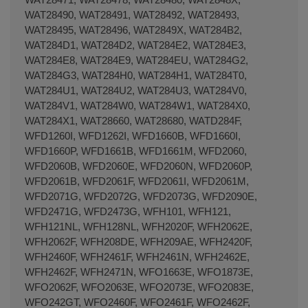
WAT28490, WAT28491, WAT28492, WAT28493,
WAT28495, WAT28496, WAT2849X, WAT284B2,
WAT284D1, WAT284D2, WAT284E2, WAT284E3,
WAT284E8, WAT284E9, WAT284EU, WAT284G2,
WAT284G3, WAT284H0, WAT284H1, WAT284T0,
WAT284U1, WAT284U2, WAT284U3, WAT284V0,
WAT284V1, WAT284W0, WAT284W1, WAT284X0,
WAT284X1, WAT28660, WAT28680, WATD284F,
WFD1260I, WFD1262I, WFD1660B, WFD1660I,
WFD1660P, WFD1661B, WFD1661M, WFD2060,
WFD2060B, WFD2060E, WFD2060N, WFD2060P,
WFD2061B, WFD2061F, WFD2061I, WFD2061M,
WFD2071G, WFD2072G, WFD2073G, WFD2090E,
WFD2471G, WFD2473G, WFH101, WFH121,
WFH121NL, WFH128NL, WFH2020F, WFH2062E,
WFH2062F, WFH208DE, WFH209AE, WFH2420F,
WFH2460F, WFH2461F, WFH2461N, WFH2462E,
WFH2462F, WFH2471N, WFO1663E, WFO1873E,
WFO2062F, WFO2063E, WFO2073E, WFO2083E,
WFO242GT, WFO2460F, WFO2461F, WFO2462F,