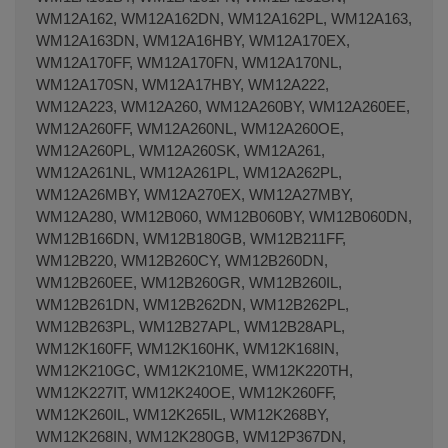
WM12A162, WM12A162DN, WM12A162PL, WM12A163,
WM12A163DN, WM12A16HBY, WM12A170EX,
WM12A170FF, WM12A170FN, WM12A170NL,
WM12A170SN, WM12A17HBY, WM12A222,
WM12A223, WM12A260, WM12A260BY, WM12A260EE,
WM12A260FF, WM12A260NL, WM12A260OE,
WM12A260PL, WM12A260SK, WM12A261,
WM12A261NL, WM12A261PL, WM12A262PL,
WM12A26MBY, WM12A270EX, WM12A27MBY,
WM12A280, WM12B060, WM12B060BY, WM12B060DN,
WM12B166DN, WM12B180GB, WM12B211FF,
WM12B220, WM12B260CY, WM12B260DN,
WM12B260EE, WM12B260GR, WM12B260IL,
WM12B261DN, WM12B262DN, WM12B262PL,
WM12B263PL, WM12B27APL, WM12B28APL,
WM12K160FF, WM12K160HK, WM12K168IN,
WM12K210GC, WM12K210ME, WM12K220TH,
WM12K227IT, WM12K240OE, WM12K260FF,
WM12K260IL, WM12K265IL, WM12K268BY,
WM12K268IN, WM12K280GB, WM12P367DN,