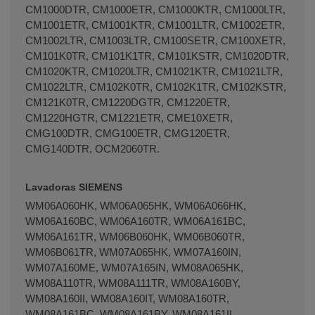
CM1000DTR, CM1000ETR, CM1000KTR, CM1000LTR,
CM1001ETR, CM1001KTR, CM1001LTR, CM1002ETR,
CM1002LTR, CM1003LTR, CM100SETR, CM100XETR,
CM101K0TR, CM101K1TR, CM101KSTR, CM1020DTR,
CM1020KTR, CM1020LTR, CM1021KTR, CM1021LTR,
CM1022LTR, CM102K0TR, CM102K1TR, CM102KSTR,
CM121K0TR, CM1220DGTR, CM1220ETR,
CM1220HGTR, CM1221ETR, CME10XETR,
CMG100DTR, CMG100ETR, CMG120ETR,
CMG140DTR, OCM2060TR.
Lavadoras SIEMENS
WM06A060HK, WM06A065HK, WM06A066HK,
WM06A160BC, WM06A160TR, WM06A161BC,
WM06A161TR, WM06B060HK, WM06B060TR,
WM06B061TR, WM07A065HK, WM07A160IN,
WM07A160ME, WM07A165IN, WM08A065HK,
WM08A110TR, WM08A111TR, WM08A160BY,
WM08A160II, WM08A160IT, WM08A160TR,
WM08A161BC, WM08A161BY, WM08A161II,