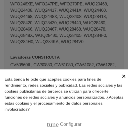
WFO246XE, WFO247PE, WFO270PE, WUQ20468,
WUQ24408, WUQ24417, WUQ2441X, WUQ24460,
WUQ24468, WUQ2448X, WUQ28408, WUQ28418,
WUQ28420, WUQ28430, WUQ28440, WUQ28460,
WUQ28466, WUQ28467, WUQ28468, WUQ28478,
WUQ2848X, WUQ28490, WUQ28495, WUQ284F0,
WUQ284H0, WUQ284KA, WUQ284V0.
Lavadoras CONSTRUCTA
CV50960IL, CW60880, CW61080, CW61082, CW61282,
CWF06A10IL, CWF06A11IL, CWF06A12IL,
×
CWF08A10IL, CWF08A11IL, CWF08A12IL,
Esta tienda te pide que aceptes cookies para fines de
CWF08B00IL, CWF08B20IL, CWF10A10,
rendimiento, redes sociales y publicidad. Las redes sociales y las
CWF10A10FG, CWF10A11, CWF10A12, CWF10A13IL,
cookies publicitarias de terceros se utilizan para ofrecerte
CWF10A20, CWF10B10, CWF10B20IL, CWF10B21IL,
funciones de redes sociales y anuncios personalizados. ¿Aceptas
CWF10K20IL, CWF10Q40IL, CWF11B11, CWF11B12,
estas cookies y el procesamiento de datos personales
CWF12A10, CWF12A10BE, CWF12A10FG, CWF12A11,
involucrados?
CWF12A12, CWF12B00NL, CWF12B10, CWF12T46IL,
CWF13B11, CWF13B12, CWF14A10, CWF14A10BE,
tune
Configurar
CWF14A10FG, CWF14A11, CWF14A12, CWF14A20,