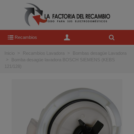
Recambios
Inicio
>
Recambios Lavadora
>
Bombas desagüe Lavadora
>
Bomba desagüe lavadora BOSCH SIEMENS (KEBS
121/128)