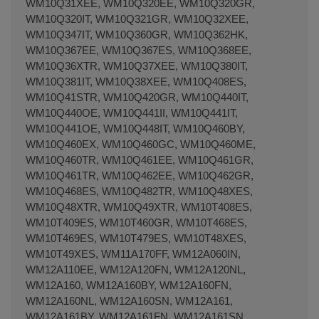
WM10Q31XEE, WM10Q320EE, WM10Q320GR,
WM10Q320IT, WM10Q321GR, WM10Q32XEE,
WM10Q347IT, WM10Q360GR, WM10Q362HK,
WM10Q367EE, WM10Q367ES, WM10Q368EE,
WM10Q36XTR, WM10Q37XEE, WM10Q380IT,
WM10Q381IT, WM10Q38XEE, WM10Q408ES,
WM10Q41STR, WM10Q420GR, WM10Q440IT,
WM10Q440OE, WM10Q441II, WM10Q441IT,
WM10Q441OE, WM10Q448IT, WM10Q460BY,
WM10Q460EX, WM10Q460GC, WM10Q460ME,
WM10Q460TR, WM10Q461EE, WM10Q461GR,
WM10Q461TR, WM10Q462EE, WM10Q462GR,
WM10Q468ES, WM10Q482TR, WM10Q48XES,
WM10Q48XTR, WM10Q49XTR, WM10T408ES,
WM10T409ES, WM10T460GR, WM10T468ES,
WM10T469ES, WM10T479ES, WM10T48XES,
WM10T49XES, WM11A170FF, WM12A060IN,
WM12A110EE, WM12A120FN, WM12A120NL,
WM12A160, WM12A160BY, WM12A160FN,
WM12A160NL, WM12A160SN, WM12A161,
WM12A161BY, WM12A161FN, WM12A161SN,