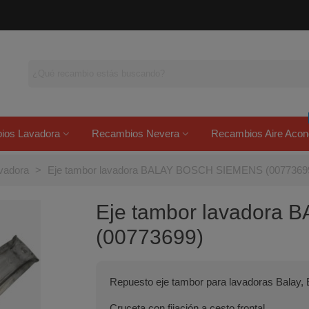
ios Lavadora
Recambios Nevera
Recambios Aire Acon
vadora
>
Eje tambor lavadora BALAY BOSCH SIEMENS (0077369
Eje tambor lavadora
(00773699)
Repuesto eje tambor para lavadoras Balay,
Cruceta con fijación a cesto frontal.