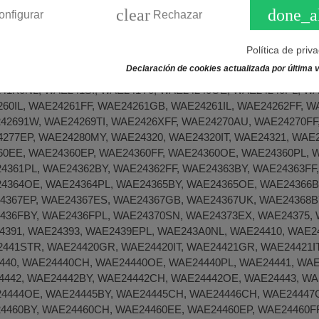
clear
done_a
onfigurar
Rechazar
Política de priv
Declaración de cookies actualizada por última v