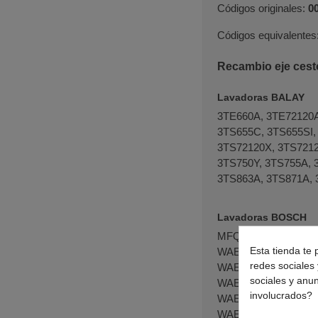
Códigos originales:
0
Códigos equivalente
Recambio eje cest
Lavadoras BALAY
3TE660A, 3TE72120A
3TS655C, 3TS655SI,
3TS72120X, 3TS7212
3TS750Y, 3TS755A, 
3TS863A, 3TS871A, 
Lavadoras BOSCH
MFQ3555, MFQ3555GB, MFQ3560, WAA24171FF, WAA24171GB, WAE20060SA, WAE20060UC, WAE20260IN, WAE20261AU, WAE20262AU, WAE20460CH, WAE20467BY, WAE20480ME, WAE22260AU, WAE22460AU, WAE22461AU, WAE22462AU, WAE22463AU, WAE22464AU, WAE22466AU, WAE24037IT, WAE24060EE, WAE24060FF, WAE24060GB, WAE24060SN, WAE24061EE, WAE24061FF, WAE24061GB, WAE24061SN, WAE24062EE, WAE24062FF, WAE24063GB, WAE24070FF, WAE24071FF, WAE24077FF, WAE24123IT, WAE2412A, WAE24140, WAE24143, WAE24144, WAE24145, WAE24160, WAE24160AR, WAE24160BY, WAE24160DN, WAE24160EE, WAE24160FF, WAE24160FG, WAE24160GR, WAE24160OE, WAE24160PL, WAE24161DN, WAE24161EE, WAE24161FF, WAE24161FG, WAE24161GR, WAE24162FF, WAE24162FG, WAE24162GB, WAE24162SN, WAE24162UK, WAE24163, WAE24163FF, WAE24163FG, WAE24163OE, WAE24163PL, WAE24163SN, WAE24164, WAE24164FF, WAE24164GB, WAE24164OE, WAE24164PL, WAE24164SN, WAE24165FF, WAE24165GB, WAE24165OE, WAE24165PL, WAE24166FF, WAE24166GB, WAE24166PL, WAE24166UK, WAE24167GB, WAE24167UK, WAE2416E, WAE2416SAR, WAE2416SGB, WAE2416SUK, WAE24170EE, WAE24170EX, WAE24170FF, WAE24172FF, WAE24177UK, WAE24180, WAE24190, WAE24190NL, WAE24191, WAE24191NL, WAE24193, WAE24194, WAE24195, WAE24196, WAE241A0NL, WAE241K0NL, WAE241SI, WAE241Y0, WAE24240OE, WAE24240PL, WAE24260EE, WAE24260FF, WAE24260GB, WAE24260II, WAE24260IL, WAE24261FF, WAE24261GB, WAE24261IL, WAE24262FF, WAE24262GB, WAE24263FF, WAE24264FF, WAE242681W, WAE242691W, WAE24269TI, WAE2426XFF, WAE24270AU, WAE24270FF, WAE24271AU, WAE24271FF, WAE24272AU, WAE24272FF, WAE24277EP, WAE24280MY, WAE24320, WAE24320IT, WAE24321, WAE24321IT, WAE24340, WAE24343, WAE24344, WAE24345, WAE24360EE, WAE24360EP, WAE24360FF, WAE24360OE, WAE24360PL, WAE24360SG, W
Esta tienda te 
redes sociales 
sociales y anu
involucrados?