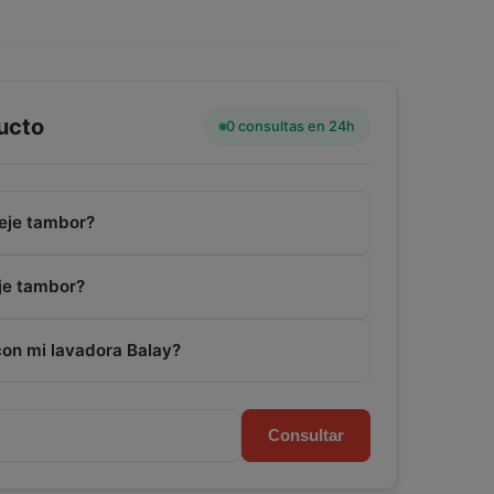
ucto
0 consultas en 24h
 eje tambor?
eje tambor?
con mi lavadora Balay?
Consultar