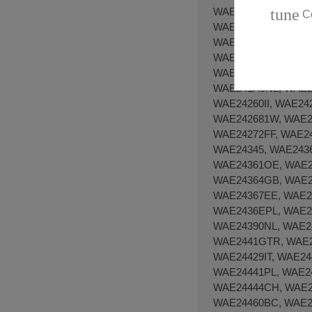
tune
C