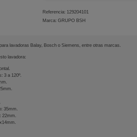
Referencia:
129204101
Marca:
GRUPO BSH
para lavadoras Balay, Bosch o Siemens, entre otras marcas.
esto lavadora:
ontal.
: 3 a 120º.
0mm.
/25mm.
.
lo: 35mm.
o: 22mm.
7x14mm.