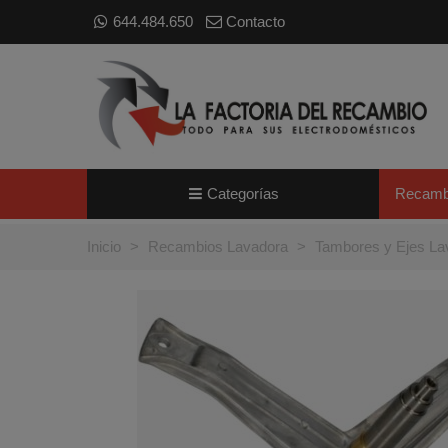
644.484.650
Contacto
Categorías
Recamb
Inicio
>
Recambios Lavadora
>
Tambores y Ejes La