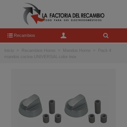
Recambios
Inicio
>
Recambios Horno
>
Mandos Horno
>
Pack 4
mandos cocina UNIVERSAL color inox