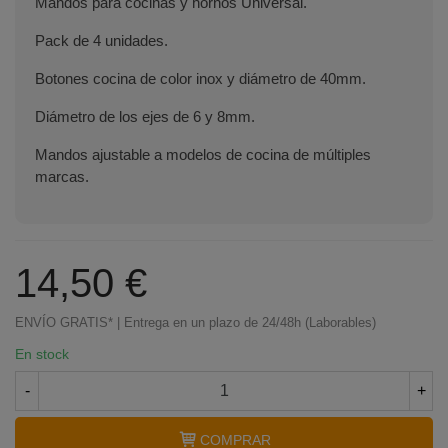
Mandos para cocinas y hornos Universal.
Pack de 4 unidades.
Botones cocina de color inox y diámetro de 40mm.
Diámetro de los ejes de 6 y 8mm.
Mandos ajustable a modelos de cocina de múltiples
marcas.
14,50 €
ENVÍO GRATIS* | Entrega en un plazo de 24/48h (Laborables)
En stock
Terminal de consulta
○ Motor activo -
Pack 4
mandos cocina UNIVERSAL color inox
-
+
COMPRAR