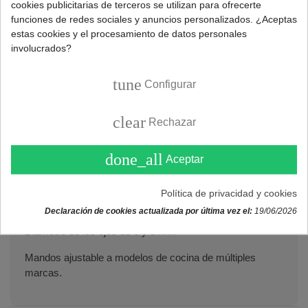
cookies publicitarias de terceros se utilizan para ofrecerte
funciones de redes sociales y anuncios personalizados. ¿Aceptas
estas cookies y el procesamiento de datos personales
Referencia:
333000039P4
involucrados?
Marca:
UNIVERSAL
tune
Configurar
DESCRIPCIÓN
clear
Rechazar
Mandos para cocinas y hornos Universal.
done_all
Aceptar
Pack de 4 unidades.
Política de privacidad y cookies
Botones cocina de color inox y diámetro de 40mm.
Declaración de cookies actualizada por última vez el:
19/06/2026
Diámetro de los ejes de 6 y 8mm.
Mandos ajustable a modelos de cocina de múltiples
marcas.