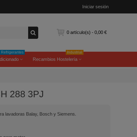
Iniciar sesión
0
artículo(s)
-
0,00 €
Refrigerantes
Industrial
dicionado
Recambios Hostelería
CH 288 3PJ
ra lavadoras Balay, Bosch y Siemens.