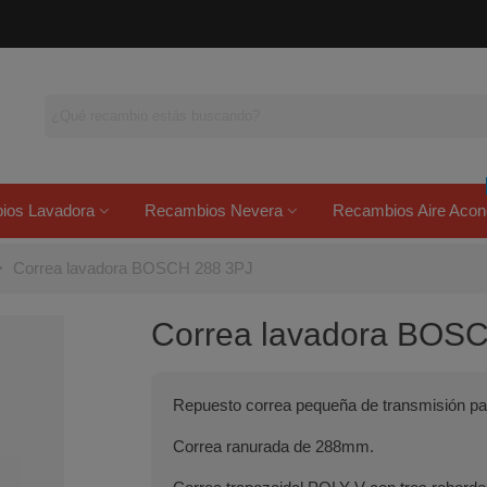
ios Lavadora
Recambios Nevera
Recambios Aire Acon
>
Correa lavadora BOSCH 288 3PJ
Correa lavadora BOS
Repuesto correa pequeña de transmisión pa
Correa ranurada de 288mm.