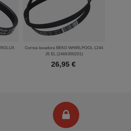
CTROLUX
Correa lavadora BEKO WHIRLPOOL 1244
Correa 
J5 EL (2466300201)
E
26,95 €
Terminal de consulta
○ Motor activo -
Correa lavadora BOSCH 288 3PJ