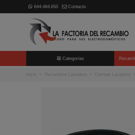
644.484.650
Contacto
Categorías
Recamb
Inicio
>
Recambios Lavadora
>
Correas Lavadora