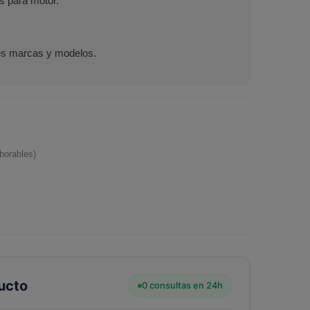
s para motor.
les marcas y modelos.
borables)
ucto
0 consultas en 24h