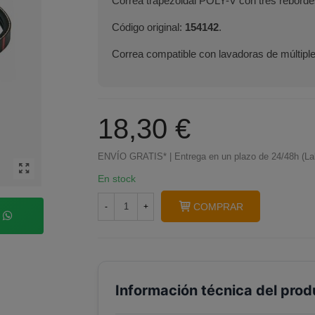
Correa trapezoidal POLY-V con tres reborde
Código original:
154142
.
Correa compatible con lavadoras de múltip
18,30 €
ENVÍO GRATIS* | Entrega en un plazo de 24/48h (La
En stock
COMPRAR
-
+
p
Información técnica del prod