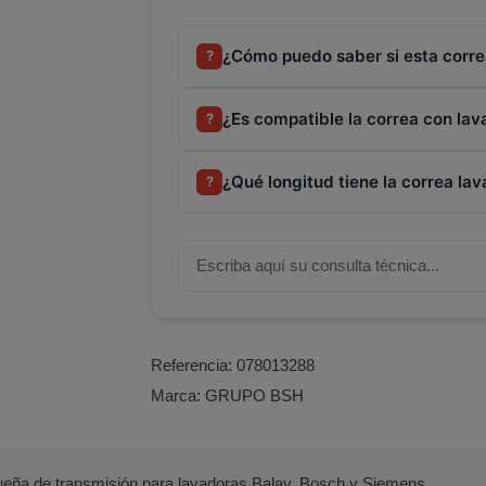
¿Cómo puedo saber si esta corre
?
¿Es compatible la correa con la
?
¿Qué longitud tiene la correa l
?
Referencia:
078013288
Marca:
GRUPO BSH
eña de transmisión para lavadoras Balay, Bosch y Siemens.