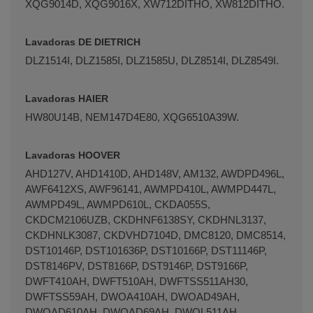
Lavadoras DE DIETRICH
DLZ1514I, DLZ1585I, DLZ1585U, DLZ8514I, DLZ8549I.
Lavadoras HAIER
HW80U14B, NEM147D4E80, XQG6510A39W.
Lavadoras HOOVER
AHD127V, AHD1410D, AHD148V, AM132, AWDPD496L,
AWF6412XS, AWF96141, AWMPD410L, AWMPD447L,
AWMPD49L, AWMPD610L, CKDA055S,
CKDCM2106UZB, CKDHNF6138SY, CKDHNL3137,
CKDHNLK3087, CKDVHD7104D, DMC8120, DMC8514,
DST10146P, DST101636P, DST10166P, DST11146P,
DST8146PV, DST8166P, DST9146P, DST9166P,
DWFT410AH, DWFT510AH, DWFTSS511AH30,
DWFTSS59AH, DWOA410AH, DWOAD49AH,
DWOAD610AH, DWOAD69AH, DWOL511AH,