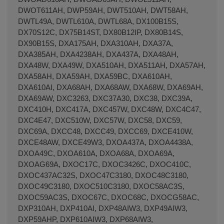
DWOT611AH, DWP59AH, DWT510AH, DWT58AH,
DWTL49A, DWTL610A, DWTL68A, DX100B15S,
DX70S12C, DX75B14ST, DX80B12IP, DX80B14S,
DX90B15S, DXA175AH, DXA310AH, DXA37A,
DXA385AH, DXA4238AH, DXA437A, DXA48AH,
DXA48W, DXA49W, DXA510AH, DXA511AH, DXA57AH,
DXA58AH, DXA59AH, DXA59BC, DXA610AH,
DXA610AI, DXA68AH, DXA68AW, DXA68W, DXA69AH,
DXA69AW, DXC3263, DXC37A30, DXC38, DXC39A,
DXC410H, DXC417A, DXC457W, DXC48W, DXC4C47,
DXC4E47, DXC510W, DXC57W, DXC58, DXC59,
DXC69A, DXCC48, DXCC49, DXCC69, DXCE410W,
DXCE48AW, DXCE49W3, DXOA437A, DXOA4438A,
DXOA49C, DXOA610A, DXOA68A, DXOA69A,
DXOAG69A, DXOC17C, DXOC3426C, DXOC410C,
DXOC437AC32S, DXOC47C3180, DXOC48C3180,
DXOC49C3180, DXOC510C3180, DXOC58AC3S,
DXOC59AC3S, DXOC67C, DXOC68C, DXOCG58AC,
DXP310AH, DXP410AI, DXP48AIW3, DXP49AIW3,
DXP59AHP, DXP610AIW3, DXP68AIW3,