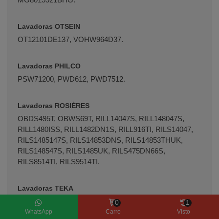
Lavadoras OTSEIN
OT12101DE137, VOHW964D37.
Lavadoras PHILCO
PSW71200, PWD612, PWD7512.
Lavadoras ROSIÈRES
OBDS495T, OBWS69T, RILL14047S, RILL148047S,
RILL1480ISS, RILL1482DN1S, RILL916TI, RILS14047,
RILS1485147S, RILS14853DNS, RILS14853THUK,
RILS148547S, RILS1485UK, RILS475DN66S,
RILS8514TI, RILS9514TI.
Lavadoras TEKA
LI41080EV, LI41280EV, LI41480EV, LSI41400E.
0
1
WhatsApp
Carro
Visto