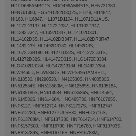
HDPD696AMBC1S, HDQ496AMBS1S, HFN731380,
HFN761380, HGS441282D3Q2S, HI148, HI14847,
HI168, HI16847, HL1071D1104, HL1071D11AUS,
HL1272D3137, HL1272D337, HL13102D347,
HL1382D347, HL1392D347, HL14102D301,
HL14102D3S, HL14102DB347, HL14102DR3R47,
HL1482D3S, HL1492D3180, HL1492D3S,
HL1672D3B180, HL41271D32S, HL41272D31S,
HL41272D32S, HL41472D31S, HLG1472D3384,
HLG4102D3184, HLG472D3184, HLG492D384,
HLW4465D, HLW586DS, HLWPS495TAMBE11,
HN210530, HN280530, HN410530S, HN480530S,
HN512584S, HN513583M, HN612589S, HN6135184,
HN6135186S, HN613584, HN613586S, HN614584,
HN614586S, HN614684, HNC485T86, HNF610785S,
HNF6127, HNF612714, HNF612737S, HNF612747,
HNF612780, HNF6127PULSE30, HNF613716S,
HNF613788M, HNF6137S80, HNF614714, HNF614780,
HNF6157S80, HNF616780, HNF716780, HNF913703S,
HNF913786S, HNF916716S, HNF916783M,