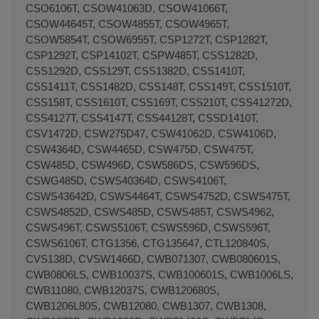
Terminal de consulta
○ Motor activo -
Amortiguador lavadora CANDY HOOVER
(41017168)