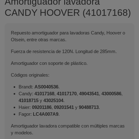
Amortiguador lavadora
CANDY HOOVER (41017168)
Repuesto amortiguador para lavadoras Candy, Hoover o
Otsein, entre otras marcas.
Fuerza de resistencia de 120N. Longitud de 285mm.
Amortiguador con soporte de plástico.
Códigos originales:
Brandt:
AS0040536
.
Candy:
41017168
,
41017170
,
49043541
,
43000586
,
41018715
y
43025104
.
Haier:
09201186
,
09201541
y
90488713
.
Fagor:
LC4A007A9
.
Amortiguador lavadora compatible con múltiples marcas
y modelos.