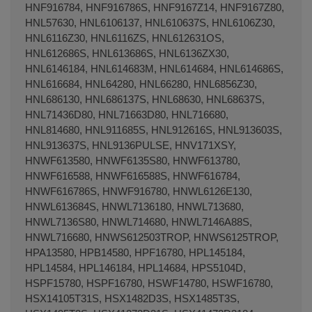
HNF916784, HNF916786S, HNF9167Z14, HNF9167Z80,
HNL57630, HNL6106137, HNL610637S, HNL6106Z30,
HNL6116Z30, HNL6116ZS, HNL612631OS,
HNL612686S, HNL613686S, HNL6136ZX30,
HNL6146184, HNL614683M, HNL614684, HNL614686S,
HNL616684, HNL64280, HNL66280, HNL6856Z30,
HNL686130, HNL686137S, HNL68630, HNL68637S,
HNL71436D80, HNL71663D80, HNL716680,
HNL814680, HNL911685S, HNL912616S, HNL913603S,
HNL913637S, HNL9136PULSE, HNV171XSY,
HNWF613580, HNWF6135S80, HNWF613780,
HNWF616588, HNWF616588S, HNWF616784,
HNWF616786S, HNWF916780, HNWL6126E130,
HNWL613684S, HNWL7136180, HNWL713680,
HNWL7136S80, HNWL714680, HNWL7146A88S,
HNWL716680, HNWS612503TROP, HNWS6125TROP,
HPA13580, HPB14580, HPF16780, HPL145184,
HPL14584, HPL146184, HPL14684, HPS5104D,
HSPF15780, HSPF16780, HSWF14780, HSWF16780,
HSX14105T31S, HSX1482D3S, HSX1485T3S,