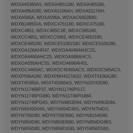
WDXA45385AS, WDXA4851180, WDXA485180,
WDXA496A280, WDXA5106AH, WDXA5117AH,
WDXA585A, WDXA596A, WDXAC6852B80,
WDXB1485GIA, WDXC4751180, WDXC475180,
WDXC4851, WDXC485C1B, WDXC585180,
WDXCC4851, WDXCC5962, WDXCE4852180,
WDXCE485280, WDXCE51062180, WDXCE5106280,
WDXOA106AHR47, WDXOA40464AHC2S,
WDXOA4465AHC2S, WDXOA586AHCS,
WDXOA595AHC5S, WDXOA696AH01,
WDXOC4465AC, WDXOC45485ACS, WDXOC585ACS,
WDXP596A280, WDXPBH4117AI22, WDXT4106A280,
WDXT45385A, WDXT45385AS, WDYN10743D80,
WDYN117468P37, WDYN11746PG17,
WDYN11746PG880, WDYN11746PG884,
WDYN11746PG8S, WDYN4853D84, WDYN4963D84,
WDYN6545D04S, WDYN654D30S, WDYN754DS,
WDYN755D80, WDYN755DB80, WDYN8154D80,
WDYN854D80, WDYN854DB80, WDYN854DG86S,
WDYN855D80, WDYN856DG80, WDYN856DS80,