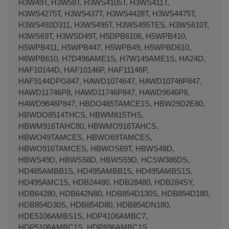
H3W49T, H3W58T, H3WS4105T, H3WS411T,
H3WS4275T, H3WS437T, H3WS4428T, H3WS4475T,
H3WS492D311, H3WS495T, H3WS495TES, H3WS610T,
H3WS69T, H3WSD49T, H5DPB6106, H5WPB410,
H5WPB411, H5WPB447, H5WPB49, H5WPBD610,
H6WPB610, H7D496AME1S, H7W149AME1S, HA24D,
HAF10144D, HAF10146P, HAF11146P,
HAF9144DPG847, HAWD1074647, HAWD10746P847,
HAWD11746P8, HAWD11746P847, HAWD9646P8,
HAWD9646P847, HBDO485TAMCE1S, HBW29D2E80,
HBWDO8514THCS, HBWM815THS,
HBWM916TAHC80, HBWMO916TAHCS,
HBWO49TAMCES, HBWO69TAMCES,
HBWO916TAMCES, HBWOS69T, HBWS48D,
HBWS49D, HBWS58D, HBWS59D, HCSW386DS,
HD485AMBB1S, HD495AMBB1S, HD495AMBS1S,
HD495AMC1S, HDB24480, HDB28480, HDB284SY,
HDB64280, HDB642N80, HDB854D130S, HDB854D180,
HDB854D30S, HDB854D80, HDB854DN180,
HDE5106AMBS1S, HDP4106AMBC7,
HDP5106AMBC1S, HDP696AMBC1S,