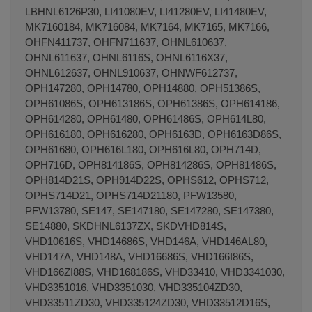
LBHNL6126P30, LI41080EV, LI41280EV, LI41480EV,
MK7160184, MK716084, MK7164, MK7165, MK7166,
OHFN411737, OHFN711637, OHNL610637,
OHNL611637, OHNL6116S, OHNL6116X37,
OHNL612637, OHNL910637, OHNWF612737,
OPH147280, OPH14780, OPH14880, OPH51386S,
OPH61086S, OPH613186S, OPH61386S, OPH614186,
OPH614280, OPH61480, OPH61486S, OPH614L80,
OPH616180, OPH616280, OPH6163D, OPH6163D86S,
OPH61680, OPH616L180, OPH616L80, OPH714D,
OPH716D, OPH814186S, OPH814286S, OPH81486S,
OPH814D21S, OPH914D22S, OPHS612, OPHS712,
OPHS714D21, OPHS714D21180, PFW13580,
PFW13780, SE147, SE147180, SE147280, SE147380,
SE14880, SKDHNL6137ZX, SKDVHD814S,
VHD10616S, VHD14686S, VHD146A, VHD146AL80,
VHD147A, VHD148A, VHD16686S, VHD166I86S,
VHD166ZI88S, VHD168186S, VHD33410, VHD3341030,
VHD3351016, VHD3351030, VHD335104ZD30,
VHD33511ZD30, VHD335124ZD30, VHD33512D16S,