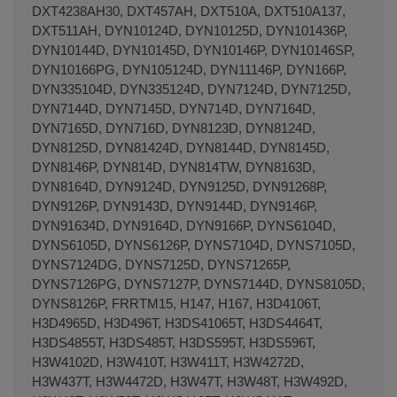
DXT4238AH30, DXT457AH, DXT510A, DXT510A137,
DXT511AH, DYN10124D, DYN10125D, DYN101436P,
DYN10144D, DYN10145D, DYN10146P, DYN10146SP,
DYN10166PG, DYN105124D, DYN11146P, DYN166P,
DYN335104D, DYN335124D, DYN7124D, DYN7125D,
DYN7144D, DYN7145D, DYN714D, DYN7164D,
DYN7165D, DYN716D, DYN8123D, DYN8124D,
DYN8125D, DYN81424D, DYN8144D, DYN8145D,
DYN8146P, DYN814D, DYN814TW, DYN8163D,
DYN8164D, DYN9124D, DYN9125D, DYN91268P,
DYN9126P, DYN9143D, DYN9144D, DYN9146P,
DYN91634D, DYN9164D, DYN9166P, DYNS6104D,
DYNS6105D, DYNS6126P, DYNS7104D, DYNS7105D,
DYNS7124DG, DYNS7125D, DYNS71265P,
DYNS7126PG, DYNS7127P, DYNS7144D, DYNS8105D,
DYNS8126P, FRRTM15, H147, H167, H3D4106T,
H3D4965D, H3D496T, H3DS41065T, H3DS4464T,
H3DS4855T, H3DS485T, H3DS595T, H3DS596T,
H3W4102D, H3W410T, H3W411T, H3W4272D,
H3W437T, H3W4472D, H3W47T, H3W48T, H3W492D,