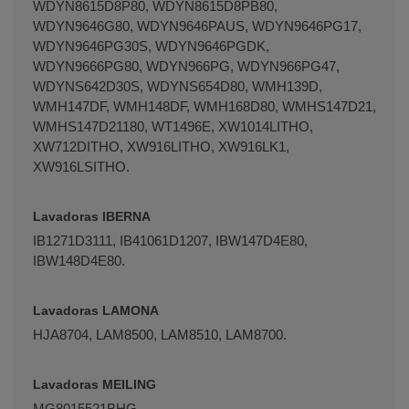
WDYN8615D8P80, WDYN8615D8PB80,
WDYN9646G80, WDYN9646PAUS, WDYN9646PG17,
WDYN9646PG30S, WDYN9646PGDK,
WDYN9666PG80, WDYN966PG, WDYN966PG47,
WDYNS642D30S, WDYNS654D80, WMH139D,
WMH147DF, WMH148DF, WMH168D80, WMHS147D21,
WMHS147D21180, WT1496E, XW1014LITHO,
XW712DITHO, XW916LITHO, XW916LK1,
XW916LSITHO.
Lavadoras IBERNA
IB1271D3111, IB41061D1207, IBW147D4E80,
IBW148D4E80.
Lavadoras LAMONA
HJA8704, LAM8500, LAM8510, LAM8700.
Lavadoras MEILING
MG8015521BHG.