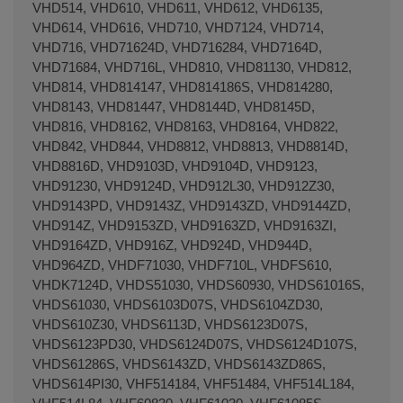
VHD514, VHD610, VHD611, VHD612, VHD6135,
VHD614, VHD616, VHD710, VHD7124, VHD714,
VHD716, VHD71624D, VHD716284, VHD7164D,
VHD71684, VHD716L, VHD810, VHD81130, VHD812,
VHD814, VHD814147, VHD814186S, VHD814280,
VHD8143, VHD81447, VHD8144D, VHD8145D,
VHD816, VHD8162, VHD8163, VHD8164, VHD822,
VHD842, VHD844, VHD8812, VHD8813, VHD8814D,
VHD8816D, VHD9103D, VHD9104D, VHD9123,
VHD91230, VHD9124D, VHD912L30, VHD912Z30,
VHD9143PD, VHD9143Z, VHD9143ZD, VHD9144ZD,
VHD914Z, VHD9153ZD, VHD9163ZD, VHD9163ZI,
VHD9164ZD, VHD916Z, VHD924D, VHD944D,
VHD964ZD, VHDF71030, VHDF710L, VHDFS610,
VHDK7124D, VHDS51030, VHDS60930, VHDS61016S,
VHDS61030, VHDS6103D07S, VHDS6104ZD30,
VHDS610Z30, VHDS6113D, VHDS6123D07S,
VHDS6123PD30, VHDS6124D07S, VHDS6124D107S,
VHDS61286S, VHDS6143ZD, VHDS6143ZD86S,
VHDS614PI30, VHF514184, VHF51484, VHF514L184,