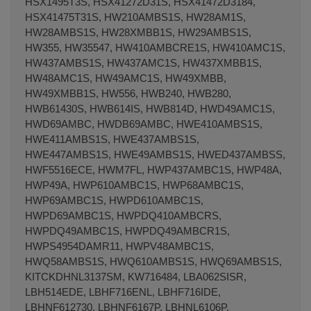
HSX1495T3S, HSX41272D31S, HSX41472D3184,
HSX41475T31S, HW210AMBS1S, HW28AM1S,
HW28AMBS1S, HW28XMBB1S, HW29AMBS1S,
HW355, HW35547, HW410AMBCRE1S, HW410AMC1S,
HW437AMBS1S, HW437AMC1S, HW437XMBB1S,
HW48AMC1S, HW49AMC1S, HW49XMBB,
HW49XMBB1S, HW556, HWB240, HWB280,
HWB61430S, HWB614IS, HWB814D, HWD49AMC1S,
HWD69AMBC, HWDB69AMBC, HWE410AMBS1S,
HWE411AMBS1S, HWE437AMBS1S,
HWE447AMBS1S, HWE49AMBS1S, HWED437AMBSS,
HWF5516ECE, HWM7FL, HWP437AMBC1S, HWP48A,
HWP49A, HWP610AMBC1S, HWP68AMBC1S,
HWP69AMBC1S, HWPD610AMBC1S,
HWPD69AMBC1S, HWPDQ410AMBCRS,
HWPDQ49AMBC1S, HWPDQ49AMBCR1S,
HWPS4954DAMR11, HWPV48AMBC1S,
HWQ58AMBS1S, HWQ610AMBS1S, HWQ69AMBS1S,
KITCKDHNL3137SM, KW716484, LBA062SISR,
LBH514EDE, LBHF716ENL, LBHF716IDE,
LBHNF612730, LBHNF6167P, LBHNL6106P,