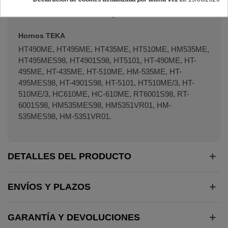
Modelos de hornos compatibles:
Hornos TEKA
HT490ME, HT495ME, HT435ME, HT510ME, HM535ME,
HT495MES98, HT4901S98, HT5101, HT-490ME, HT-
495ME, HT-435ME, HT-510ME, HM-535ME, HT-
495MES98, HT-4901S98, HT-5101, HT510ME/3, HT-
510ME/3, HC610ME, HC-610ME, RT6001S98, RT-
6001S98, HM535MES98, HM5351VR01, HM-
535MES98, HM-5351VR01.
DETALLES DEL PRODUCTO
ENVÍOS Y PLAZOS
GARANTÍA Y DEVOLUCIONES