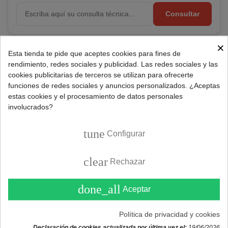
Consultar
×
Esta tienda te pide que aceptes cookies para fines de
Referencia:
326780745A
rendimiento, redes sociales y publicidad. Las redes sociales y las
Marca:
TEKA
cookies publicitarias de terceros se utilizan para ofrecerte
funciones de redes sociales y anuncios personalizados. ¿Aceptas
estas cookies y el procesamiento de datos personales
involucrados?
DESCRIPCIÓN
tune
Configurar
Repuesto resistencia horno Teka solera/grill.
clear
Resistencia exterior con potencia 900W - 230V.
Rechazar
Resistencia interior con potencia 300W - 45V.
done_all
Aceptar
Medidas 354x292mm.
Política de privacidad y cookies
Códigos originales:
99511218
y
83040745
.
Declaración de cookies actualizada por última vez el:
19/06/2026