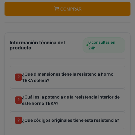
Terminal de consulta
○ Motor activo -
Resistencia horno TEKA solera (99511218)
COMPRAR
Información técnica del
0 consultas en
producto
24h
¿Qué dimensiones tiene la resistencia horno
?
TEKA solera?
¿Cuál es la potencia de la resistencia interior de
?
este horno TEKA?
¿Qué códigos originales tiene esta resistencia?
?