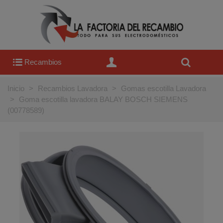
Recambios
Inicio
>
Recambios Lavadora
>
Gomas escotilla Lavadora
>
Goma escotilla lavadora BALAY BOSCH SIEMENS
(00778589)