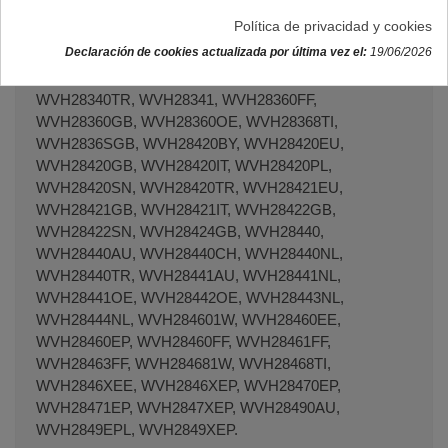
WVG3046SGB, WVG3046SGC, WVG3046SIN,
Política de privacidad y cookies
WVG3047SGB, WVG30490, WVG30493, WVH24360TI,
Declaración de cookies actualizada por última vez el:
19/06/2026
WVH24460EE, WVH24460EP, WVH24460TI,
WVH28320IT, WVH28320SN, WVH28340EU,
WVH28340TR, WVH28341, WVH28360FF,
WVH28360GB, WVH28360OE, WVH28368TI,
WVH2836SGB, WVH28420BY, WVH28420EU,
WVH28420GB, WVH28420IT, WVH28420PL,
WVH28420SN, WVH28420TR, WVH28421EU,
WVH28421GB, WVH28421IT, WVH28422GB,
WVH28422SN, WVH28424GB, WVH28440,
WVH28440AU, WVH28440CH, WVH28440NL,
WVH28440TR, WVH28441AU, WVH28441NL,
WVH28441OE, WVH28442OE, WVH28443NL,
WVH28444NL, WVH284601W, WVH28460EE,
WVH28460EP, WVH28460FF, WVH28461FF,
WVH28463FF, WVH284681W, WVH28468TI,
WVH2846XEE, WVH2846XEP, WVH28470EP,
WVH28471EP, WVH2847XEP, WVH28490AU,
WVH2849EPL, WVH2849XEP.