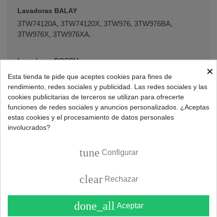
Lavadoras BALAY
3TW74120A, 3TW74120X, 3TW976, 3TW976BA,
3TW976X, 3TW976XA.
Lavadoras BOSCH
×
WDG244601W, WDG244681W, WDG244C01W,
Esta tienda te pide que aceptes cookies para fines de
WDG284601W, WDG284661W, WDG284681W,
rendimiento, redes sociales y publicidad. Las redes sociales y las
WDG284691W, WDG284E01W, WDG284E91W,
cookies publicitarias de terceros se utilizan para ofrecerte
WVG28420AU, WVG30421IT, WVG30422IT, WVG30430,
funciones de redes sociales y anuncios personalizados. ¿Aceptas
WVG30440TR, WVG30441EU, WVG30441ID,
estas cookies y el procesamiento de datos personales
WVG30441NL, WVG30441SN, WVG30442,
involucrados?
WVG30442EU, WVG30442NL, WVG30442SN,
WVG30443, WVG30443SN, WVG30444SN,
tune
Configurar
WVG30460GC, WVG30460GR, WVG30460IN,
WVG30460IR, WVG30460ME, WVG30460PL,
clear
Rechazar
WVG30460TH, WVG30460TR, WVG30461FF,
WVG30461GB, WVG30461ME, WVG30461OE,
WVG30462FF, WVG30462GB, WVG30462IR,
done_all
Aceptar
WVG30462SG, WVG30463OE, WVG3046SEG,