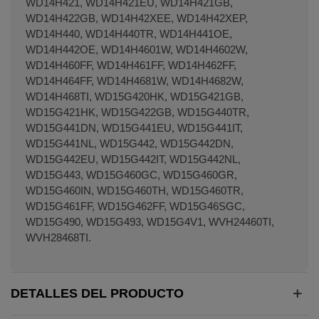
WD14H421, WD14H421EU, WD14H421GB,
WD14H422GB, WD14H42XEE, WD14H42XEP,
WD14H440, WD14H440TR, WD14H441OE,
WD14H442OE, WD14H4601W, WD14H4602W,
WD14H460FF, WD14H461FF, WD14H462FF,
WD14H464FF, WD14H4681W, WD14H4682W,
WD14H468TI, WD15G420HK, WD15G421GB,
WD15G421HK, WD15G422GB, WD15G440TR,
WD15G441DN, WD15G441EU, WD15G441IT,
WD15G441NL, WD15G442, WD15G442DN,
WD15G442EU, WD15G442IT, WD15G442NL,
WD15G443, WD15G460GC, WD15G460GR,
WD15G460IN, WD15G460TH, WD15G460TR,
WD15G461FF, WD15G462FF, WD15G46SGC,
WD15G490, WD15G493, WD15G4V1, WVH24460TI,
WVH28468TI.
DETALLES DEL PRODUCTO