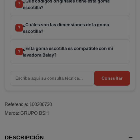
¿Qué códigos originales tiene esta goma
?
escotilla?
¿Cuáles son las dimensiones de la goma
?
escotilla?
¿Esta goma escotilla es compatible con mi
Terminal de consulta
○ Motor activo -
Goma
?
lavadora Balay?
escotilla lavadora BALAY BOSCH SIEMENS
(00778589)
Consultar
Referencia:
100206730
Marca:
GRUPO BSH
DESCRIPCIÓN