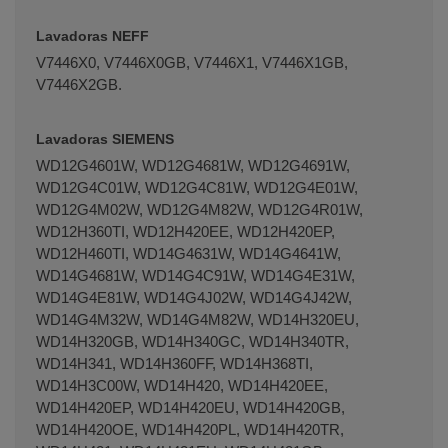
Lavadoras NEFF
V7446X0, V7446X0GB, V7446X1, V7446X1GB,
V7446X2GB.
Lavadoras SIEMENS
WD12G4601W, WD12G4681W, WD12G4691W,
WD12G4C01W, WD12G4C81W, WD12G4E01W,
WD12G4M02W, WD12G4M82W, WD12G4R01W,
WD12H360TI, WD12H420EE, WD12H420EP,
WD12H460TI, WD14G4631W, WD14G4641W,
WD14G4681W, WD14G4C91W, WD14G4E31W,
WD14G4E81W, WD14G4J02W, WD14G4J42W,
WD14G4M32W, WD14G4M82W, WD14H320EU,
WD14H320GB, WD14H340GC, WD14H340TR,
WD14H341, WD14H360FF, WD14H368TI,
WD14H3C00W, WD14H420, WD14H420EE,
WD14H420EP, WD14H420EU, WD14H420GB,
WD14H420OE, WD14H420PL, WD14H420TR,