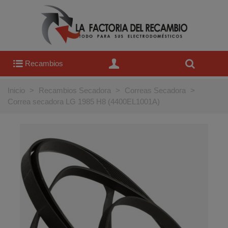
Recambios
Inicio
>
Recambios Secadora
>
Correas Secadora
>
Correa secadora LG 1985 H8 (4400EL1001A)