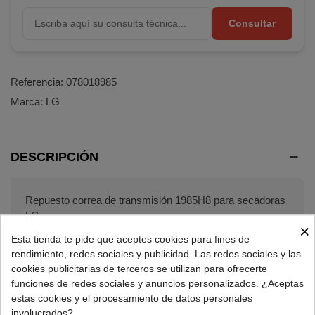
Consultar
Referencia:
078018985
Marca:
LG
DESCRIPCIÓN
Repuesto correa de transmisión 1985H8 para secadoras
LG.
×
Esta tienda te pide que aceptes cookies para fines de
Características correa secadora:
rendimiento, redes sociales y publicidad. Las redes sociales y las
Modelo: 1985 PH 8, 1985PH8, 1985H8, 8PH1985,
cookies publicitarias de terceros se utilizan para ofrecerte
funciones de redes sociales y anuncios personalizados. ¿Aceptas
8H1985 o 1985H7.
estas cookies y el procesamiento de datos personales
Longitud: 1985mm.
involucrados?