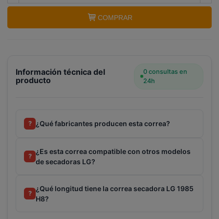
COMPRAR
Información técnica del
0 consultas en
Terminal de consulta
○ Motor activo -
Correa
producto
24h
secadora LG 1985 H8 (4400EL1001A)
¿Qué fabricantes producen esta correa?
?
¿Es esta correa compatible con otros modelos
?
de secadoras LG?
¿Qué longitud tiene la correa secadora LG 1985
?
H8?