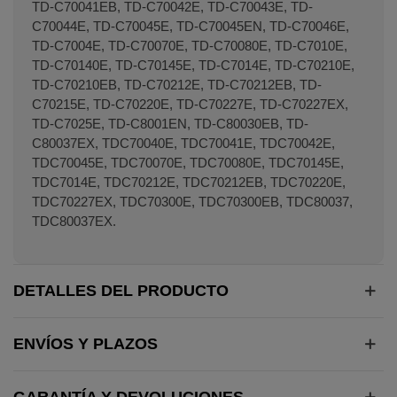
TD-C70041EB, TD-C70042E, TD-C70043E, TD-
C70044E, TD-C70045E, TD-C70045EN, TD-C70046E,
TD-C7004E, TD-C70070E, TD-C70080E, TD-C7010E,
TD-C70140E, TD-C70145E, TD-C7014E, TD-C70210E,
TD-C70210EB, TD-C70212E, TD-C70212EB, TD-
C70215E, TD-C70220E, TD-C70227E, TD-C70227EX,
TD-C7025E, TD-C8001EN, TD-C80030EB, TD-
C80037EX, TDC70040E, TDC70041E, TDC70042E,
TDC70045E, TDC70070E, TDC70080E, TDC70145E,
TDC7014E, TDC70212E, TDC70212EB, TDC70220E,
TDC70227EX, TDC70300E, TDC70300EB, TDC80037,
TDC80037EX.
DETALLES DEL PRODUCTO
ENVÍOS Y PLAZOS
GARANTÍA Y DEVOLUCIONES