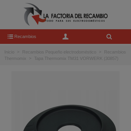
Recambios
Inicio
>
Recambios Pequeño electrodoméstico
>
Recambios
Thermomix
>
Tapa Thermomix TM31 VORWERK (30857)