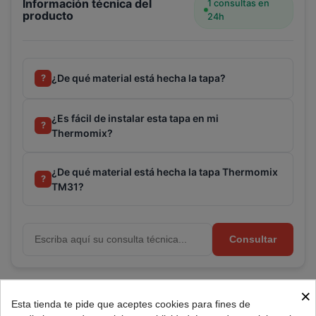
Información técnica del
1 consultas en
producto
24h
¿De qué material está hecha la tapa?
?
¿Es fácil de instalar esta tapa en mi
?
Thermomix?
¿De qué material está hecha la tapa Thermomix
?
TM31?
Consultar
×
Referencia:
PAER-30857
Esta tienda te pide que aceptes cookies para fines de