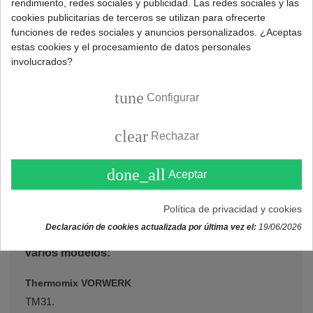
Marca:
UNIVERSAL
rendimiento, redes sociales y publicidad. Las redes sociales y las
cookies publicitarias de terceros se utilizan para ofrecerte
funciones de redes sociales y anuncios personalizados. ¿Aceptas
estas cookies y el procesamiento de datos personales
DESCRIPCIÓN
involucrados?
tune
Configurar
Repuesto tapa para robot de cocina Thermomix TM31.
Características tapa:
clear
Rechazar
Alto: 203mm.
Largo: 255mm.
done_all
Aceptar
Material: Plástico.
Política de privacidad y cookies
Código original:
30857
.
Declaración de cookies actualizada por última vez el:
19/06/2026
Recambio tapa robot Thermomix compatible con
varios modelos:
Thermomix VORWERK
TM31.