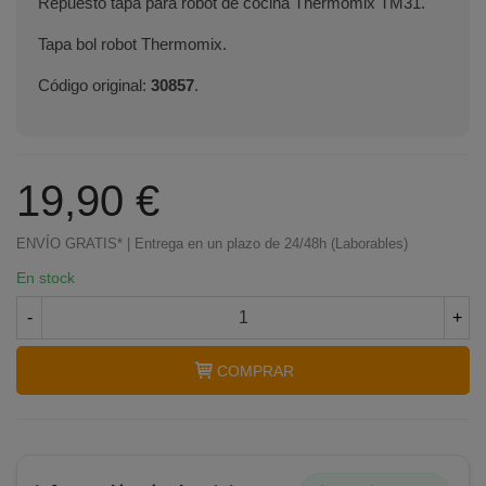
Repuesto tapa para robot de cocina Thermomix TM31.
Tapa bol robot Thermomix.
Código original:
30857
.
19,90 €
ENVÍO GRATIS* | Entrega en un plazo de 24/48h (Laborables)
En stock
-
+
COMPRAR
Terminal de consulta
○ Motor activo -
Tapa
Thermomix TM31 VORWERK (30857)