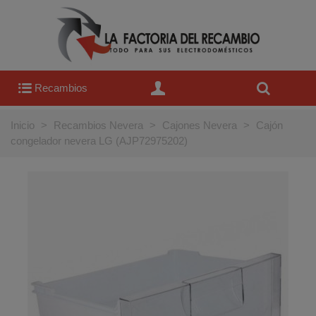
Recambios
Inicio
>
Recambios Nevera
>
Cajones Nevera
>
Cajón
congelador nevera LG (AJP72975202)