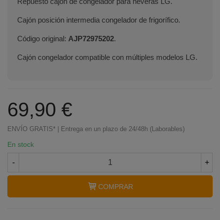
Repuesto cajón de congelador para neveras LG.
Cajón posición intermedia congelador de frigorífico.
Código original:
AJP72975202
.
Cajón congelador compatible con múltiples modelos LG.
69,90 €
ENVÍO GRATIS* | Entrega en un plazo de 24/48h (Laborables)
En stock
-
+
COMPRAR
Terminal de consulta
○ Motor activo -
Cajón