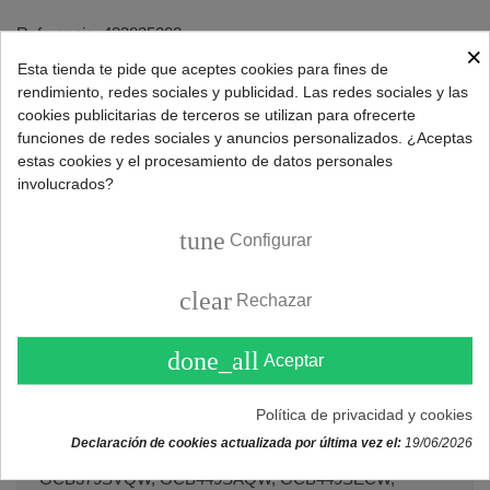
Referencia:
423835202
×
Marca:
LG
Esta tienda te pide que aceptes cookies para fines de
rendimiento, redes sociales y publicidad. Las redes sociales y las
cookies publicitarias de terceros se utilizan para ofrecerte
funciones de redes sociales y anuncios personalizados. ¿Aceptas
DESCRIPCIÓN
estas cookies y el procesamiento de datos personales
involucrados?
Repuesto cajón de congelador para neveras LG.
tune
Configurar
Cajón posición intermedia congelador de frigorífico.
clear
Código original:
AJP72975202
.
Rechazar
Marcas y modelos de frigoríficos compatibles:
done_all
Aceptar
Neveras LG
Política de privacidad y cookies
GBB327PZQW, GBB329AVQW, GBB329PVQK,
Declaración de cookies actualizada por última vez el:
19/06/2026
GBB329PVQW, GC-B379SEQW, GC-B379SLQW,
GCB379SVQW, GCB449SAQW, GCB449SECW,