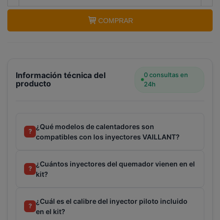
COMPRAR
Terminal de consulta
○ Motor activo -
Inyectores calentador VAILLANT Gas Butano 5
litros
Información técnica del
0 consultas en
producto
24h
¿Qué modelos de calentadores son
?
compatibles con los inyectores VAILLANT?
¿Cuántos inyectores del quemador vienen en el
?
kit?
¿Cuál es el calibre del inyector piloto incluido
?
en el kit?