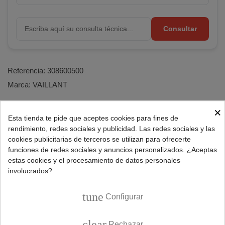
Consultar
Referencia:
308600500
Marca:
VAILLANT
×
Esta tienda te pide que aceptes cookies para fines de
DESCRIPCIÓN
rendimiento, redes sociales y publicidad. Las redes sociales y las
cookies publicitarias de terceros se utilizan para ofrecerte
funciones de redes sociales y anuncios personalizados. ¿Aceptas
Kit de inyectores para calentadores Vaillant de Gas
estas cookies y el procesamiento de datos personales
Butano.
involucrados?
Conjunto compuesto por 1 inyector piloto y 8 inyectores
tune
del quemador.
Configurar
Inyectores para calentadores a gas butano con
clear
Rechazar