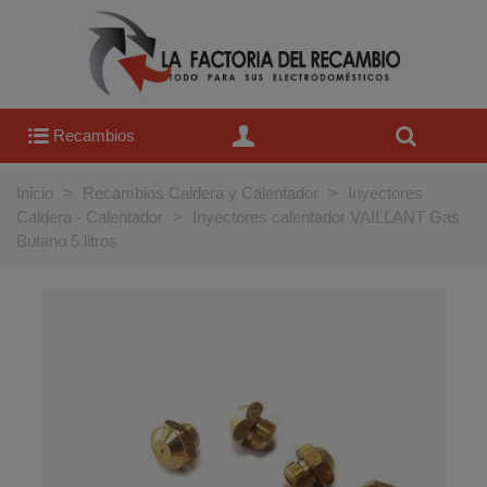
Recambios
Inicio
>
Recambios Caldera y Calentador
>
Inyectores
Caldera - Calentador
>
Inyectores calentador VAILLANT Gas
Butano 5 litros