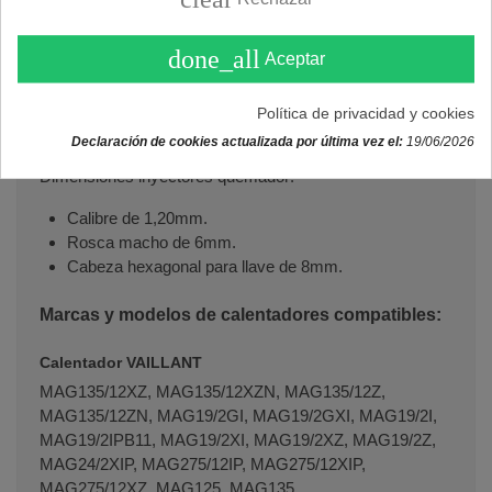
capacidad de 5 litros.
Dimensiones inyector piloto:
done_all
Aceptar
Calibre de 0,30mm.
Diámetro cabeza de 6mm.
Política de privacidad y cookies
Cabeza hexagonal para llave de 8mm.
Declaración de cookies actualizada por última vez el:
19/06/2026
Dimensiones inyectores quemador:
Calibre de 1,20mm.
Rosca macho de 6mm.
Cabeza hexagonal para llave de 8mm.
Marcas y modelos de calentadores compatibles:
Calentador VAILLANT
MAG135/12XZ, MAG135/12XZN, MAG135/12Z,
MAG135/12ZN, MAG19/2GI, MAG19/2GXI, MAG19/2I,
MAG19/2IPB11, MAG19/2XI, MAG19/2XZ, MAG19/2Z,
MAG24/2XIP, MAG275/12IP, MAG275/12XIP,
MAG275/12XZ, MAG125, MAG135.