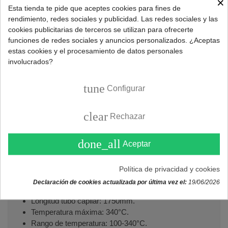
×
Esta tienda te pide que aceptes cookies para fines de
rendimiento, redes sociales y publicidad. Las redes sociales y las
Referencia:
329870541
cookies publicitarias de terceros se utilizan para ofrecerte
Marca:
UNIVERSAL
funciones de redes sociales y anuncios personalizados. ¿Aceptas
estas cookies y el procesamiento de datos personales
involucrados?
DESCRIPCIÓN
tune
Configurar
Repuesto de sonda para válvula termostato de control de
clear
Rechazar
gas para freidora, horno y plancha.
Características bulbo:
done_all
Aceptar
Modelo MINISIT 710.
Tipo: B1.
Política de privacidad y cookies
Longitud: 68mm.
Declaración de cookies actualizada por última vez el:
19/06/2026
Diámetro: 5mm.
Longitud tubo capilar: 1750mm.
Temperatura máxima: 340°C.
Rango de temperatura: 100-340°C.