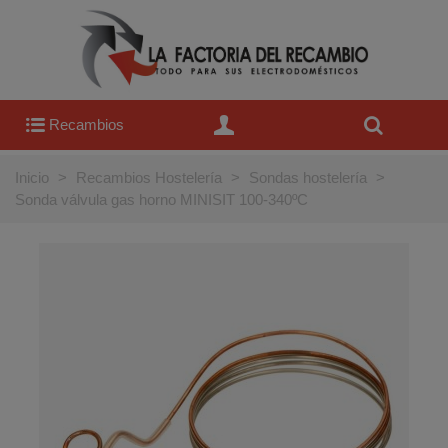
Recambios
Inicio
>
Recambios Hostelería
>
Sondas hostelería
>
Sonda válvula gas horno MINISIT 100-340ºC