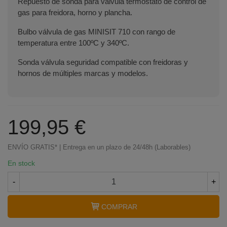
Repuesto de sonda para válvula termostato de control de
gas para freidora, horno y plancha.
Bulbo válvula de gas MINISIT 710 con rango de
temperatura entre 100ºC y 340ºC.
Sonda válvula seguridad compatible con freidoras y
hornos de múltiples marcas y modelos.
199,95 €
ENVÍO GRATIS* | Entrega en un plazo de 24/48h (Laborables)
En stock
-
+
Terminal de consulta
○ Motor activo -
Sonda
COMPRAR
válvula gas horno MINISIT 100-340ºC