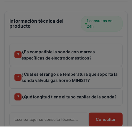
Información técnica del
1 consultas en
producto
24h
¿Es compatible la sonda con marcas
?
específicas de electrodomésticos?
¿Cuál es el rango de temperatura que soporta la
?
sonda válvula gas horno MINISIT?
¿Qué longitud tiene el tubo capilar de la sonda?
?
Consultar