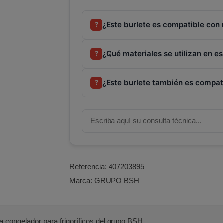
¿Este burlete es compatible con m
?
¿Qué materiales se utilizan en es
?
¿Este burlete también es compat
?
Referencia:
407203895
Marca:
GRUPO BSH
 congelador para frigoríficos del grupo BSH.