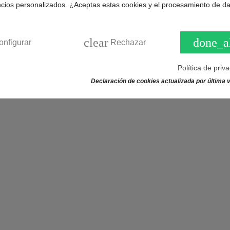
ncios personalizados. ¿Aceptas estas cookies y el procesamiento de d
3, KGV36X00, KGV36X00FF, KGV36X03, KGV36X10, KGV36X10F
4FF, KGV36X18, KGV36X27, KGV36X32, KGV36X47, KGV36Y30,
0FF, KGV39X03, KGV39X04, KGV39X27, KGV39X28, KGV39X28G
clear
done_a
2DE, KGV79E27.
onfigurar
Rechazar
Política de priv
TA
Declaración de cookies actualizada por última v
0.