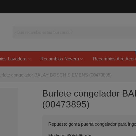
ios Lavadora
Recambios Nevera
Recambios Aire Acon
urlete congelador BALAY BOSCH SIEMENS (00473895)
Burlete congelador 
(00473895)
Repuesto goma puerta congelador para frigo
Medidas 689x566mm.