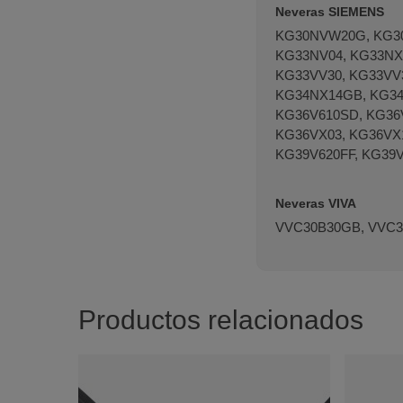
Neveras SIEMENS
KG30NVW20G, KG30
KG33NV04, KG33NX0
KG33VV30, KG33VV
KG34NX14GB, KG34U
KG36V610SD, KG36V
KG36VX03, KG36VX1
KG39V620FF, KG39
Neveras VIVA
VVC30B30GB, VVC3
Productos relacionados