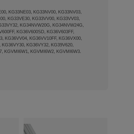
0, KG33NE03, KG33NV00, KG33NV03,
00, KG33VE30, KG33VV00, KG33VV03,
 KG33VY32, KG34NVW20G, KG34NVW24G,
600FF, KG36V600SD, KG36V603FF,
3, KG36VV04, KG36VV10FF, KG36VX00,
 KG36VY30, KG36VY32, KG39V620,
27, KGVMI6W1, KGVMI6W2, KGVMI6W3.