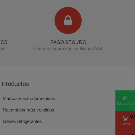
Terminal de consulta
○ Motor activo -
Burlete congelador BALAY BOSCH SIEMENS
(00473895)
VOS
PAGO SEGURO
jos
Compra segura con certificado SSL
Productos
Marcas electrodomésticos
WhatsApp
Recambios más vendidos
0
Gases refrigerantes
Carro