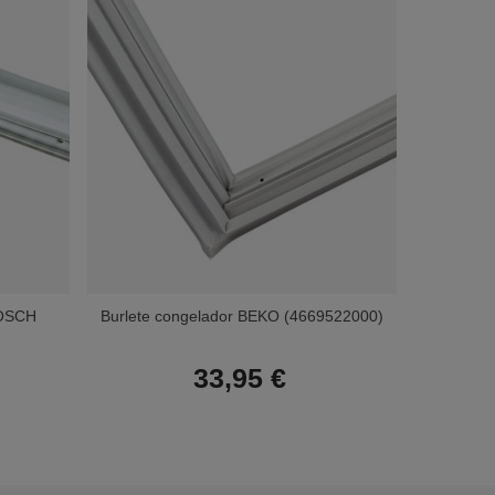
BOSCH
Burlete congelador BEKO (4669522000)
Burle
33,95 €