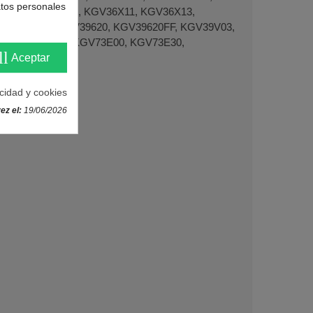
atos personales
F, KGV36X10GB, KGV36X11, KGV36X13,
 KGV36Y32, KGV39620, KGV39620FF, KGV39V03,
B, KGV39Y30, KGV73E00, KGV73E30,
ll
Aceptar
acidad y cookies
ez el:
19/06/2026