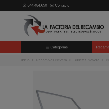
644.484.650
Contacto
Categorías
Recamb
Inicio
>
Recambios Nevera
>
Burletes Nevera
>
B