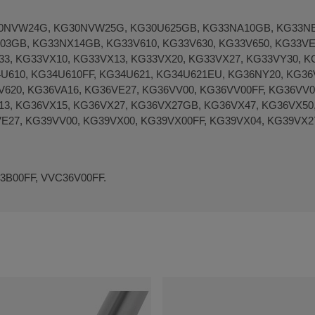
NVW24G, KG30NVW25G, KG30U625GB, KG33NA10GB, KG33NE0
3GB, KG33NX14GB, KG33V610, KG33V630, KG33V650, KG33VE
33, KG33VX10, KG33VX13, KG33VX20, KG33VX27, KG33VY30,
610, KG34U610FF, KG34U621, KG34U621EU, KG36NY20, KG36V
620, KG36VA16, KG36VE27, KG36VV00, KG36VV00FF, KG36VV0
3, KG36VX15, KG36VX27, KG36VX27GB, KG36VX47, KG36VX50,
VE27, KG39VV00, KG39VX00, KG39VX00FF, KG39VX04, KG39VX
3B00FF, VVC36V00FF.