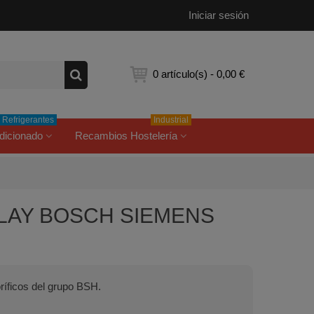
Iniciar sesión
0
artículo(s)
-
0,00 €
Refrigerantes
Industrial
dicionado
Recambios Hostelería
BALAY BOSCH SIEMENS
ríficos del grupo BSH.