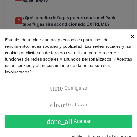
de sellador?
¿Qué tamaño de fugas puede reparar el Pack
?
tapa fugas aire acondicionado EXTREME?
×
Esta tienda te pide que aceptes cookies para fines de
rendimiento, redes sociales y publicidad. Las redes sociales y las
Consultar
cookies publicitarias de terceros se utilizan para ofrecerte
funciones de redes sociales y anuncios personalizados. ¿Aceptas
estas cookies y el procesamiento de datos personales
involucrados?
Referencia:
471000131
Marca:
ERRECOM
tune
Configurar
clear
DESCRIPCIÓN
Rechazar
done_all
Aceptar
Pack de selladores para tapar fugas de gas refrigerante
en circuitos de aire acondicionado.
Política de privacidad y cookies