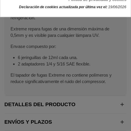
Tapador de fugas específico para sella las pequeñas
Declaración de cookies actualizada por última vez el:
19/06/2026
pérdidas de gas en sistemas de aire acondicionado y
refrigeración.
Extreme repara fugas de una dimensión máxima de
0,5mm y es visible para cualquier lámpara UV.
Envase compuesto por:
6 jeringuillas de 12ml cada una.
2 adaptadores 1/4 y 5/16 SAE flexible.
El tapador de fugas Extreme no contiene polímeros y
reduce significativamente el ruido del compressor.
DETALLES DEL PRODUCTO
ENVÍOS Y PLAZOS