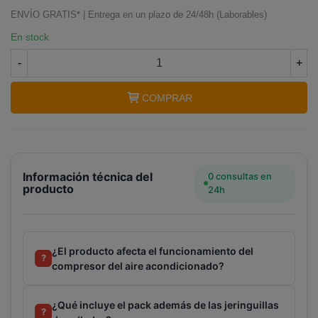
Terminal de consulta
○ Motor activo -
Pack
ENVÍO GRATIS* | Entrega en un plazo de 24/48h (Laborables)
tapa fugas aire acondicionado EXTREME 6x12ml
En stock
+ adaptadores
-
+
COMPRAR
Información técnica del
0 consultas en
producto
24h
¿El producto afecta el funcionamiento del
?
compresor del aire acondicionado?
¿Qué incluye el pack además de las jeringuillas
?