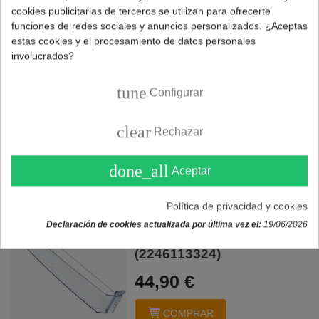
cookies publicitarias de terceros se utilizan para ofrecerte
funciones de redes sociales y anuncios personalizados. ¿Aceptas
estas cookies y el procesamiento de datos personales
Botellero inferior nevera
involucrados?
MIDEA TEKA (81672078)
tune
Configurar
29,95 €
clear
Rechazar
COMPRAR
done_all
Aceptar
Política de privacidad y cookies
Botellero intermedio
Declaración de cookies actualizada por última vez el:
19/06/2026
nevera ZANUSSI
(2246113324)
44,90 €
COMPRAR