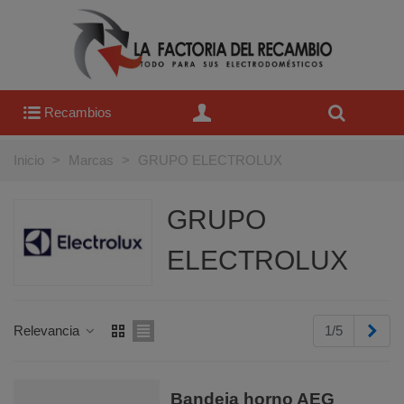
Recambios
Inicio
>
Marcas
>
GRUPO ELECTROLUX
GRUPO
ELECTROLUX
Sigu
Relevancia
1/5
Bandeja horno AEG