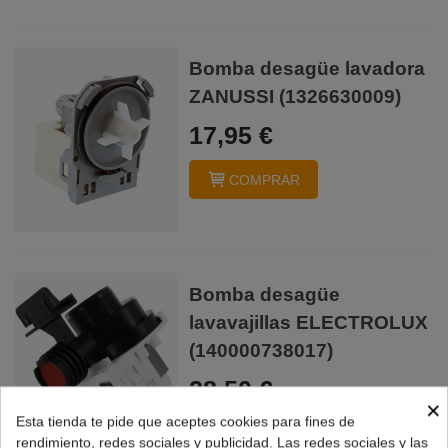
Bomba desagüe lavadora
ZANUSSI (1326630009)
17,95 €
COMPRAR
Bomba desagüe
lavavajillas ELECTROLUX
(140000738017)
28,50 €
×
Esta tienda te pide que aceptes cookies para fines de
COMPRAR
rendimiento, redes sociales y publicidad. Las redes sociales y las