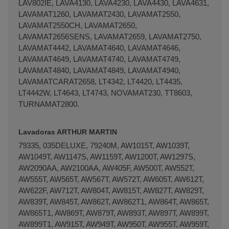
LAV802IE, LAVA4130, LAVA4230, LAVA4430, LAVA4631,
LAVAMAT1260, LAVAMAT2430, LAVAMAT2550,
LAVAMAT2550CH, LAVAMAT2650,
LAVAMAT2656SENS, LAVAMAT2659, LAVAMAT2750,
LAVAMAT4442, LAVAMAT4640, LAVAMAT4646,
LAVAMAT4649, LAVAMAT4740, LAVAMAT4749,
LAVAMAT4840, LAVAMAT4849, LAVAMAT4940,
LAVAMATCARAT2658, LT4342, LT4420, LT4435,
LT4442W, LT4643, LT4743, NOVAMAT230, TT8603,
TURNAMAT2800.
Lavadoras ARTHUR MARTIN
79335, 035DELUXE, 79240M, AW1015T, AW1039T,
AW1049T, AW1147S, AW1159T, AW1200T, AW1297S,
AW2090AA, AW2100AA, AW405F, AW500T, AW552T,
AW555T, AW565T, AW567T, AW572T, AW605T, AW612T,
AW622F, AW712T, AW804T, AW815T, AW827T, AW829T,
AW839T, AW845T, AW862T, AW862T1, AW864T, AW865T,
AW865T1, AW869T, AW879T, AW893T, AW897T, AW899T,
AW899T1, AW915T, AW949T, AW950T, AW955T, AW959T,