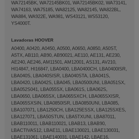
WA72145BK, WA72145BK01, WA72145BK02, WA73141,
WA74163, WA75185, WA82125, WA82145, WA822BL,
WA884, WA922E, WA981, WS43121, WS53120,
YS4000T.
Lavadoras HOOVER
A0400, A0420, A0450, A0500, A0650, A0850, A50ST,
A5TX, AB110, AB90, AB90021, AE110, AE131, AE230,
AE240, AE246, AM11501, AM12001, AS131, AV210,
HI14847, HI16847, LBA0400, LBA0400CH, LBA0400ISR,
LBA040S, LBA040SISR, LBA040STA, LBA041S,
LBA0420, LBA042S, LBA045, LBA0500UNI, LBA051SX,
LBA052S041, LBA055SX, LBA061S, LBA062S,
LBA0650, LBA065SX, LBA065SXCH, LBA065SXISR,
LBA065SXSIN, LBA0850ISR, LBA0850UNI, LBA085,
LBA107071, LBA1250CH, LBA125ESSX, LBA125SXES,
LBA127071, LBA50STUN, LBA5TXUNI, LBA87011,
LBAB110011, LBAB110021, LBAB13, LBAB90,
LBACTIVAS12, LBAE11, LBAE130021, LBAE130031,
LBAE131061, LBAE140031, LBAE142, LBAE16,