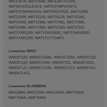
WATE9578, WATE9585, WATEAKTIV1200,
WATEEXCELLENCE, WATESYMPHONY2,
WATESYMPHONYII, WATPRESTIGE, WATS1000,
WATS2000, WATS5130, WATS5135, WATS5140,
WATS5345, WATS7860, WATS7861, WATS7865,
WATS7880, WATS7885, WATS7910, WATS7915,
WATSTAR1000, WATSTAR10001, WATSTAR10002,
WATSTAR1200, WATSTUTTGART.
Lavadoras BEKO
WMD57100, WMD57100BL, WMD57100S, WMD57120,
WMD57122, WMD57140S, WMD67101, WMD67101S,
WMD67121, WMD67121BL, WMD67121S, WMD67141,
WMD67141S.
Lavadoras BLOMBERG
WA1280W, WAF1520A, WAF1540A, WAF7520A,
WAF7540A, WAF7540S.