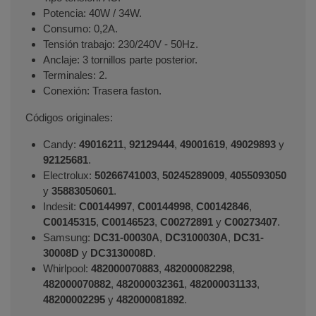
Potencia: 40W / 34W.
Consumo: 0,2A.
Tensión trabajo: 230/240V - 50Hz.
Anclaje: 3 tornillos parte posterior.
Terminales: 2.
Conexión: Trasera faston.
Códigos originales:
Candy:
49016211
,
92129444
,
49001619
,
49029893
y
92125681
.
Electrolux:
50266741003
,
50245289009
,
4055093050
y
35883050601
.
Indesit:
C00144997
,
C00144998
,
C00142846
,
C00145315
,
C00146523
,
C00272891
y
C00273407
.
Samsung:
DC31-00030A
,
DC3100030A
,
DC31-
30008D
y
DC3130008D
.
Whirlpool:
482000070883
,
482000082298
,
482000070882
,
482000032361
,
482000031133
,
48200002295
y
482000081892
.