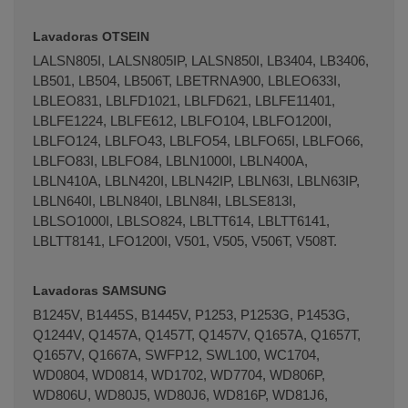
Lavadoras OTSEIN
LALSN805I, LALSN805IP, LALSN850I, LB3404, LB3406,
LB501, LB504, LB506T, LBETRNA900, LBLEO633I,
LBLEO831, LBLFD1021, LBLFD621, LBLFE11401,
LBLFE1224, LBLFE612, LBLFO104, LBLFO1200I,
LBLFO124, LBLFO43, LBLFO54, LBLFO65I, LBLFO66,
LBLFO83I, LBLFO84, LBLN1000I, LBLN400A,
LBLN410A, LBLN420I, LBLN42IP, LBLN63I, LBLN63IP,
LBLN640I, LBLN840I, LBLN84I, LBLSE813I,
LBLSO1000I, LBLSO824, LBLTT614, LBLTT6141,
LBLTT8141, LFO1200I, V501, V505, V506T, V508T.
Lavadoras SAMSUNG
B1245V, B1445S, B1445V, P1253, P1253G, P1453G,
Q1244V, Q1457A, Q1457T, Q1457V, Q1657A, Q1657T,
Q1657V, Q1667A, SWFP12, SWL100, WC1704,
WD0804, WD0814, WD1702, WD7704, WD806P,
WD806U, WD80J5, WD80J6, WD816P, WD81J6,