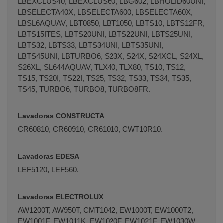
LBEXCLUS40, LBEXCLUS60, LBG602, LBHOLID60UNI,
LBSELECTA40X, LBSELECTA600, LBSELECTA60X,
LBSL6AQUAV, LBT0850, LBT1050, LBTS10, LBTS12FR,
LBTS15ITES, LBTS20UNI, LBTS22UNI, LBTS25UNI,
LBTS32, LBTS33, LBTS34UNI, LBTS35UNI,
LBTS45UNI, LBTURBO6, S23X, S24X, S24XCL, S24XL,
S26XL, SL644AQUAV, TLX40, TLX80, TS10, TS12,
TS15, TS20I, TS22I, TS25, TS32, TS33, TS34, TS35,
TS45, TURBO6, TURBO8, TURBO8FR.
Lavadoras CONSTRUCTA
CR60810, CR60910, CR61010, CWT10R10.
Lavadoras EDESA
LEF5120, LEF560.
Lavadoras ELECTROLUX
AW1200T, AW950T, CMT1042, EW1000T, EW1000T2,
EW1001F, EW1011K, EW1020F, EW1021F, EW1030W,