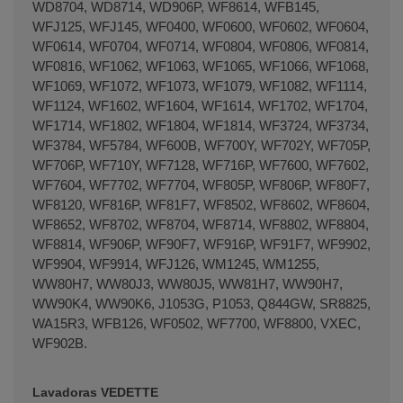
WD8704, WD8714, WD906P, WF8614, WFB145,
WFJ125, WFJ145, WF0400, WF0600, WF0602, WF0604,
WF0614, WF0704, WF0714, WF0804, WF0806, WF0814,
WF0816, WF1062, WF1063, WF1065, WF1066, WF1068,
WF1069, WF1072, WF1073, WF1079, WF1082, WF1114,
WF1124, WF1602, WF1604, WF1614, WF1702, WF1704,
WF1714, WF1802, WF1804, WF1814, WF3724, WF3734,
WF3784, WF5784, WF600B, WF700Y, WF702Y, WF705P,
WF706P, WF710Y, WF7128, WF716P, WF7600, WF7602,
WF7604, WF7702, WF7704, WF805P, WF806P, WF80F7,
WF8120, WF816P, WF81F7, WF8502, WF8602, WF8604,
WF8652, WF8702, WF8704, WF8714, WF8802, WF8804,
WF8814, WF906P, WF90F7, WF916P, WF91F7, WF9902,
WF9904, WF9914, WFJ126, WM1245, WM1255,
WW80H7, WW80J3, WW80J5, WW81H7, WW90H7,
WW90K4, WW90K6, J1053G, P1053, Q844GW, SR8825,
WA15R3, WFB126, WF0502, WF7700, WF8800, VXEC,
WF902B.
Lavadoras VEDETTE