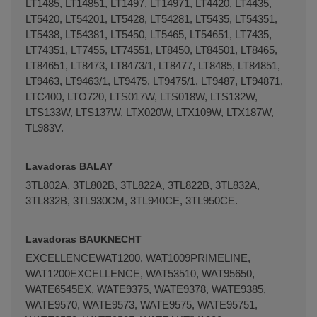
LT1485, LT14851, LT1497, LT14971, LT4420, LT4435,
LT5420, LT54201, LT5428, LT54281, LT5435, LT54351,
LT5438, LT54381, LT5450, LT5465, LT54651, LT7435,
LT74351, LT7455, LT74551, LT8450, LT84501, LT8465,
LT84651, LT8473, LT8473/1, LT8477, LT8485, LT84851,
Terminal de consulta
○ Motor activo -
Bomba
LT9463, LT9463/1, LT9475, LT9475/1, LT9487, LT94871,
desagüe lavadora INDESIT WHIRLPOOL
LTC400, LTO720, LTS017W, LTS018W, LTS132W,
(C00144997)
LTS133W, LTS137W, LTX020W, LTX109W, LTX187W,
TL983V.
Lavadoras BALAY
3TL802A, 3TL802B, 3TL822A, 3TL822B, 3TL832A,
3TL832B, 3TL930CM, 3TL940CE, 3TL950CE.
Lavadoras BAUKNECHT
EXCELLENCEWAT1200, WAT1009PRIMELINE,
WAT1200EXCELLENCE, WAT53510, WAT95650,
WATE6545EX, WATE9375, WATE9378, WATE9385,
WATE9570, WATE9573, WATE9575, WATE95751,