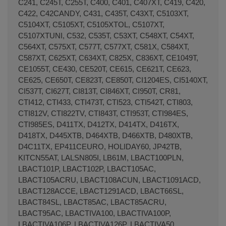
C241, C245T, C255T, C400, C401, C407XT, C419, C420,
C422, C42CANDY, C431, C435T, C43XT, C5103XT,
C5104XT, C5105XT, C5105XTOL, C5107XT,
C5107XTUNI, C532, C535T, C53XT, C548XT, C54XT,
C564XT, C575XT, C577T, C577XT, C581X, C584XT,
C587XT, C625XT, C634XT, C825X, C836XT, CE1049T,
CE1055T, CE430, CE520T, CE615, CE621T, CE623,
CE625, CE650T, CE823T, CE850T, CI1204ES, CI5140XT,
CI537T, CI627T, CI813T, CI846XT, CI950T, CR81,
CTI412, CTI433, CTI473T, CTI523, CTI542T, CTI803,
CTI812V, CTI822TV, CTI843T, CTI953T, CTI984ES,
CTI985ES, D411TX, D412TX, D414TX, D416TX,
D418TX, D445XTB, D464XTB, D466XTB, D480XTB,
D4C11TX, EP411CEURO, HOLIDAY60, JP42TB,
KITCN55AT, LALSN805I, LB61M, LBACT100PLN,
LBACT101P, LBACT102P, LBACT105AC,
LBACT105ACRU, LBACT108ACUN, LBACT1091ACD,
LBACT128ACCE, LBACT1291ACD, LBACT66SL,
LBACT84SL, LBACT85AC, LBACT85ACRU,
LBACT95AC, LBACTIVA100, LBACTIVA100P,
LBACTIVA106P, LBACTIVA126P, LBACTIVA50,