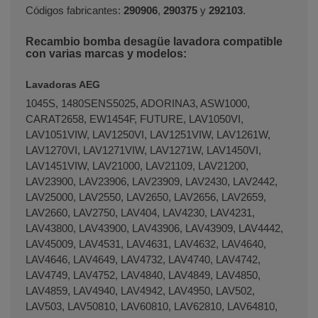
Códigos fabricantes:
290906
,
290375
y
292103
.
Recambio bomba desagüe lavadora compatible
con varias marcas y modelos:
Lavadoras AEG
1045S, 1480SENS5025, ADORINA3, ASW1000,
CARAT2658, EW1454F, FUTURE, LAV1050VI,
LAV1051VIW, LAV1250VI, LAV1251VIW, LAV1261W,
LAV1270VI, LAV1271VIW, LAV1271W, LAV1450VI,
LAV1451VIW, LAV21000, LAV21109, LAV21200,
LAV23900, LAV23906, LAV23909, LAV2430, LAV2442,
LAV25000, LAV2550, LAV2650, LAV2656, LAV2659,
LAV2660, LAV2750, LAV404, LAV4230, LAV4231,
LAV43800, LAV43900, LAV43906, LAV43909, LAV4442,
LAV45009, LAV4531, LAV4631, LAV4632, LAV4640,
LAV4646, LAV4649, LAV4732, LAV4740, LAV4742,
LAV4749, LAV4752, LAV4840, LAV4849, LAV4850,
LAV4859, LAV4940, LAV4942, LAV4950, LAV502,
LAV503, LAV50810, LAV60810, LAV62810, LAV64810,