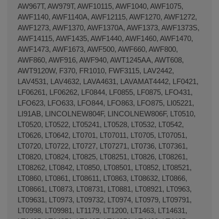
AW967T, AW979T, AWF10115, AWF1040, AWF1075,
AWF1140, AWF1140A, AWF12115, AWF1270, AWF1272,
AWF1273, AWF1370, AWF1370A, AWF1373, AWF1373S,
AWF14115, AWF1435, AWF1440, AWF1460, AWF1470,
AWF1473, AWF1673, AWF500, AWF660, AWF800,
AWF860, AWF916, AWF940, AWT1245AA, AWT608,
AWT9120W, F370, FR1010, FWF3115, LAV2442,
LAV4531, LAV4632, LAVA4631, LAVAMAT4442, LF0421,
LF06261, LF06262, LF0844, LF0855, LF0875, LFO431,
LFO623, LFO633, LFO844, LFO863, LFO875, LI05221,
LI91AB, LINCOLNEW804F, LINCOLNEW806F, LT0510,
LT0520, LT0522, LT05241, LT0528, LT0532, LT0542,
LT0626, LT0642, LT0701, LT07011, LT0705, LT07051,
LT0720, LT0722, LT0727, LT07271, LT0736, LT07361,
LT0820, LT0824, LT0825, LT08251, LT0826, LT08261,
LT08262, LT0842, LT0850, LT08501, LT0852, LT08521,
LT0860, LT0861, LT08611, LT0863, LT08632, LT0866,
LT08661, LT0873, LT08731, LT0881, LT08921, LT0963,
LT09631, LT0973, LT09732, LT0974, LT0979, LT09791,
LT0998, LT09981, LT1179, LT1200, LT1463, LT14631,