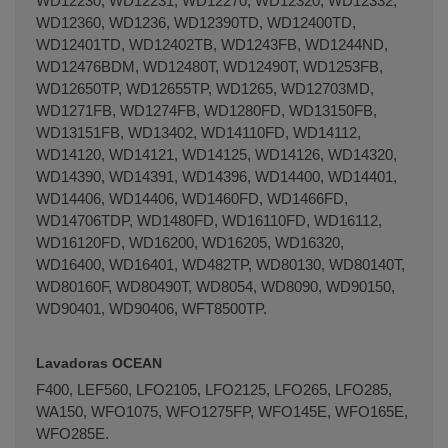
WD12230, WD12231, WD12270, WD12320, WD12332,
WD12360, WD1236, WD12390TD, WD12400TD,
WD12401TD, WD12402TB, WD1243FB, WD1244ND,
WD12476BDM, WD12480T, WD12490T, WD1253FB,
WD12650TP, WD12655TP, WD1265, WD12703MD,
WD1271FB, WD1274FB, WD1280FD, WD13150FB,
WD13151FB, WD13402, WD14110FD, WD14112,
WD14120, WD14121, WD14125, WD14126, WD14320,
WD14390, WD14391, WD14396, WD14400, WD14401,
WD14406, WD14406, WD1460FD, WD1466FD,
WD14706TDP, WD1480FD, WD16110FD, WD16112,
WD16120FD, WD16200, WD16205, WD16320,
WD16400, WD16401, WD482TP, WD80130, WD80140T,
WD80160F, WD80490T, WD8054, WD8090, WD90150,
WD90401, WD90406, WFT8500TP.
Lavadoras OCEAN
F400, LEF560, LFO2105, LFO2125, LFO265, LFO285,
WA150, WFO1075, WFO1275FP, WFO145E, WFO165E,
WFO285E.