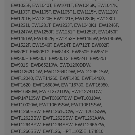
EW1035F, EW1040T, EW1041T, EW1046K, EW1047K,
EW1103T, EW1105T, EW1105T1, EW1115Y, EW1120Y,
EW1201F, EW1220F, EW1221F, EW1230F, EW1230T,
EW1231I, EW1231T, EW1233T, EW1240K1, EW1246F,
EW1247W, EW1250F, EW1251F, EW1252F, EW1450F,
EW1451W, EW1452F, EW1453F, EW1455W, EW1456W,
EW1522F, EW1546F, EW524T, EW712T, EW802F,
EW805T, EW805T2, EW814K, EW850F, EW851F,
EW900F, EW900T, EW900T2, EW924T, EW925T,
EW931S, EWB65210W, EWD1260DDW,
EWD1262DDW, EWD1264DDW, EWD1265DSW,
EWF12040, EWF14260, EWF1430, EWF14460,
EWF1620, EWF16589W, EWF16780, EWF16980,
EWF16980W, EWP1272TDW, EWP1274TDW,
EWP147105W, EWT0860TDW, EWT10010W,
EWT10020W, EWT1060SSW, EWT1061SSW,
EWT1260ESW, EWT1261CCW, EWT1261SSW,
EWT1262BBW, EWT1262SSW, EWT1263AAW,
EWT1264BYW, EWT1264SSW, EWT1266AZW,
EWT1266SSW, EWT126, HPTL1055E, L74810,