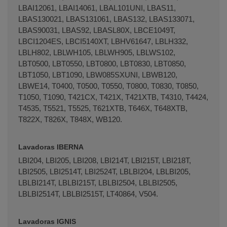
LBAI12061, LBAI14061, LBAL101UNI, LBAS11,
LBAS130021, LBAS131061, LBAS132, LBAS133071,
LBAS90031, LBAS92, LBASL80X, LBCE1049T,
LBCI1204ES, LBCI5140XT, LBHV61647, LBLH332,
LBLH802, LBLWH105, LBLWH905, LBLWS102,
LBT0500, LBT0550, LBT0800, LBT0830, LBT0850,
LBT1050, LBT1090, LBW085SXUNI, LBWB120,
LBWE14, T0400, T0500, T0550, T0800, T0830, T0850,
T1050, T1090, T421CX, T421X, T421XTB, T4310, T4424,
T4535, T5521, T5525, T621XTB, T646X, T648XTB,
T822X, T826X, T848X, WB120.
Lavadoras IBERNA
LBI204, LBI205, LBI208, LBI214T, LBI215T, LBI218T,
LBI2505, LBI2514T, LBI2524T, LBLBI204, LBLBI205,
LBLBI214T, LBLBI215T, LBLBI2504, LBLBI2505,
LBLBI2514T, LBLBI2515T, LT40864, V504.
Lavadoras IGNIS