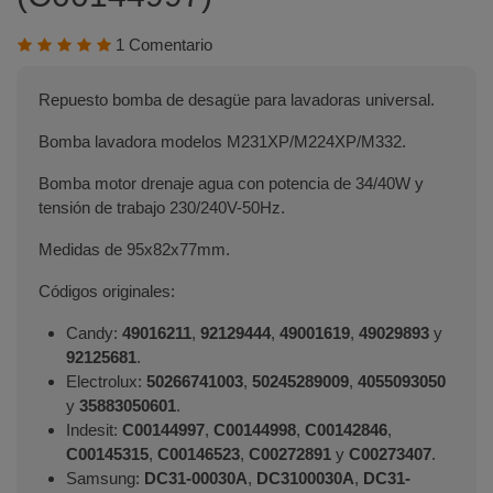
1 Comentario
Repuesto bomba de desagüe para lavadoras universal.
Bomba lavadora modelos M231XP/M224XP/M332.
Bomba motor drenaje agua con potencia de 34/40W y
tensión de trabajo 230/240V-50Hz.
Medidas de 95x82x77mm.
Códigos originales:
Candy:
49016211
,
92129444
,
49001619
,
49029893
y
92125681
.
Electrolux:
50266741003
,
50245289009
,
4055093050
y
35883050601
.
Indesit:
C00144997
,
C00144998
,
C00142846
,
C00145315
,
C00146523
,
C00272891
y
C00273407
.
Samsung:
DC31-00030A
,
DC3100030A
,
DC31-