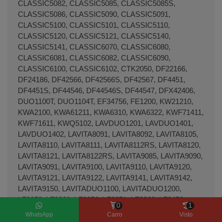
CLASSIC5082, CLASSIC5085, CLASSIC5085S,
CLASSIC5086, CLASSIC5090, CLASSIC5091,
CLASSIC5100, CLASSIC5101, CLASSIC5110,
CLASSIC5120, CLASSIC5121, CLASSIC5140,
CLASSIC5141, CLASSIC6070, CLASSIC6080,
CLASSIC6081, CLASSIC6082, CLASSIC6090,
CLASSIC6100, CLASSIC6102, CTK2050, DF22166,
DF24186, DF42566, DF42566S, DF42567, DF4451,
DF4451S, DF44546, DF44546S, DF44547, DFX42406,
DUO1100T, DUO1104T, EF34756, FE1200, KW21210,
KWA2100, KWA61211, KWA6310, KWA6322, KWF71411,
KWF71611, KWQ5102, LAVDUO1201, LAVDUO1401,
LAVDUO1402, LAVITA8091, LAVITA8092, LAVITA8105,
LAVITA8110, LAVITA8111, LAVITA8112RS, LAVITA8120,
LAVITA8121, LAVITA8122RS, LAVITA9085, LAVITA9090,
LAVITA9091, LAVITA9100, LAVITA9110, LAVITA9120,
LAVITA9121, LAVITA9122, LAVITA9141, LAVITA9142,
LAVITA9150, LAVITADUO1100, LAVITADUO1200,
LF2052, LF2060, LF2250, LF2251, LF2260, LF2450,
0
1
LF2451, LF2456, LF2541, LF2550, LFR2050, LT2050,
WhatsApp
Carro
Visto
LT2051, LT2150, LT2151, LT2250, LT2251, LV4290,