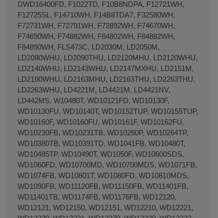
DWD16400FD, F1022TD, F10B8NDPA, F12721WH,
F12725SL, F14710WH, F14B8TDA7, F32580WH,
F72731WH, F72791WH, F72892WH, F74670WH,
F74690WH, F74882WH, F84802WH, F84882WH,
F84890WH, FLS473C, LD2030M, LD2050M,
LD2080WHU, LD2090THU, LD2120MHU, LD2120WHU,
LD2140WHU, LD2143WHU, LD2147MXHU, LD2151M,
LD2160WHU, LD2163MHU, LD2163THU, LD2263THU,
LD2263WHU, LD4221M, LD4421M, LD4421NV,
LD442MS, W10480T, WD10121FD, WD10130F,
WD10130FU, WD10140T, WD10152TUP, WD10155TUP,
WD10160F, WD10160FU, WD10161F, WD10162FU,
WD10230FB, WD10231TB, WD10260P, WD10264TP,
WD10380TB, WD10391TD, WD1041FB, WD10480T,
WD10485TP, WD10490T, WD1050F, WD10600SDS,
WD1060FD, WD10700MD, WD10700MDS, WD1071FB,
WD1074FB, WD10801T, WD1080FD, WD10810MDS,
WD1090FB, WD11120FB, WD11150FB, WD11401FB,
WD11401TB, WD1174FB, WD1176FB, WD12120,
WD12121, WD12150, WD12151, WD12210, WD12221,