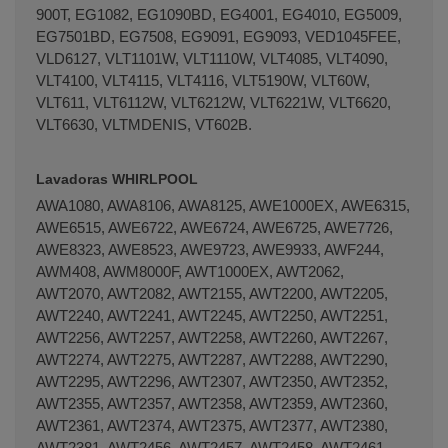
900T, EG1082, EG1090BD, EG4001, EG4010, EG5009,
EG7501BD, EG7508, EG9091, EG9093, VED1045FEE,
VLD6127, VLT1101W, VLT1110W, VLT4085, VLT4090,
VLT4100, VLT4115, VLT4116, VLT5190W, VLT60W,
VLT611, VLT6112W, VLT6212W, VLT6221W, VLT6620,
VLT6630, VLTMDENIS, VT602B.
Lavadoras WHIRLPOOL
AWA1080, AWA8106, AWA8125, AWE1000EX, AWE6315,
AWE6515, AWE6722, AWE6724, AWE6725, AWE7726,
AWE8323, AWE8523, AWE9723, AWE9933, AWF244,
AWM408, AWM8000F, AWT1000EX, AWT2062,
AWT2070, AWT2082, AWT2155, AWT2200, AWT2205,
AWT2240, AWT2241, AWT2245, AWT2250, AWT2251,
AWT2256, AWT2257, AWT2258, AWT2260, AWT2267,
AWT2274, AWT2275, AWT2287, AWT2288, AWT2290,
AWT2295, AWT2296, AWT2307, AWT2350, AWT2352,
AWT2355, AWT2357, AWT2358, AWT2359, AWT2360,
AWT2361, AWT2374, AWT2375, AWT2377, AWT2380,
AWT2381, AWT2456, AWT2457, AWT2458, AWT2461,