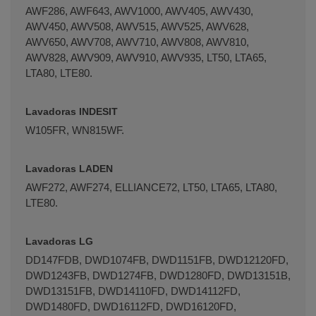
AWF286, AWF643, AWV1000, AWV405, AWV430,
AWV450, AWV508, AWV515, AWV525, AWV628,
AWV650, AWV708, AWV710, AWV808, AWV810,
AWV828, AWV909, AWV910, AWV935, LT50, LTA65,
LTA80, LTE80.
Lavadoras INDESIT
W105FR, WN815WF.
Lavadoras LADEN
AWF272, AWF274, ELLIANCE72, LT50, LTA65, LTA80,
LTE80.
Lavadoras LG
DD147FDB, DWD1074FB, DWD1151FB, DWD12120FD,
DWD1243FB, DWD1274FB, DWD1280FD, DWD13151B,
DWD13151FB, DWD14110FD, DWD14112FD,
DWD1480FD, DWD16112FD, DWD16120FD,