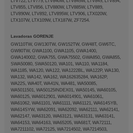
LTV722, LTV779, LTV840W, LTV845W, LTV849, LTV854,
LTV855, LTV856, LTV880W, LTV885W, LTV889,
LTV890W, LTV892, LTV895W, LTV906, LTX020W,
LTX107W, LTX109W, LTX187W, ZF7254.
Lavadoras GORENJE
GW110TW, GW130TW, GW152TW, GW48T, GW6TC,
GW80TW, GWA1100, GWA1105, GWA1400,
GWA140002, GWA755, GWA75502, GWA850, GWA855,
SWA50080, SWA50120, WA101, WA110, WA1184,
WA1185, WA120, WA122, WA1222BL, WA122P, WA130,
WA132, WA142, WA162, WA162635284, WA162P,
WA22S, WA40T, WA41N, WA481, WA50085,
WA5011501, WA50125INDEX01, WA50145, WA60105,
WA60125, WA6012901, WA6014901, WA61061,
WA61062, WA61101, WA61111, WA61121, WA614SYB,
WA614SYW, WA62091, WA62092, WA62111, WA62141,
WA62147, WA63120, WA63121, WA63131, WA63141,
WA64153, WA64163, WA65205, WA681T, WA72111,
WA7211102, WA72125, WA7214502, WA7214503,