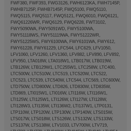
FWF380, FWF393, FWG3126, FWH6123KA, FWH7145P,
FWHB7125P, FWHB7145P, FWQ5100, FWQ5110,
FWQ5115, FWQ5117, FWQ5121, FWQ6010, FWQ6121,
FWQ61226WR, FWQ6129, FWQ6228, FWT3102,
FWY5090WA, FWY5091WD, FWY5100WA,
FWY51118WS, FWY51119WA, FWY51222WR,
FWY51225WS, FWY6100WA, FWY6101WA, FWY612,
FWY61228, FWY61229, LFC544, LFC629, LFV1050,
LFV1060, LFV1260, LFV1360, LFV882, LFV890, LFV892,
LFV950, LTA018W, LTA018W1, LTB017W, LTB019W,
LTB126W, LTB129W1, LTC255W1, LTC258W, LTC400,
LTC500W, LTC510W, LTC519, LTC520W, LTC522,
LTC523, LTC539, LTC540W, LTC544, LTC569, LTC600W,
LTD750W, LTD800W, LTD826, LTD830W, LTD835W,
LTD869, LTI015W1, LTI016W, LTI116W, LTI116W1,
LTI125W, LTI125W1, LTI126W, LTI127W, LTI128W,
LTI128W3, LTI135W, LTI136W2, LTI137W1, LTP0131,
LTP110W, LTP120W, LTP130W, LTP140W, LTS015W,
LTS017W, LTS018W, LTS126W, LTS132W, LTS133W,
LTS137W, LTS138W, LTV1033, LTV700W, LTV719,