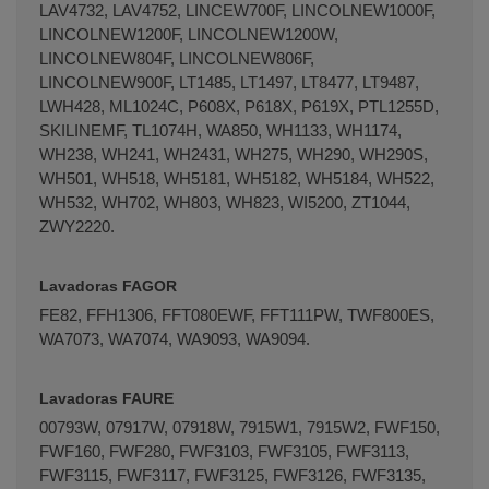
LAV4732, LAV4752, LINCEW700F, LINCOLNEW1000F,
LINCOLNEW1200F, LINCOLNEW1200W,
LINCOLNEW804F, LINCOLNEW806F,
LINCOLNEW900F, LT1485, LT1497, LT8477, LT9487,
LWH428, ML1024C, P608X, P618X, P619X, PTL1255D,
SKILINEMF, TL1074H, WA850, WH1133, WH1174,
WH238, WH241, WH2431, WH275, WH290, WH290S,
WH501, WH518, WH5181, WH5182, WH5184, WH522,
WH532, WH702, WH803, WH823, WI5200, ZT1044,
ZWY2220.
Lavadoras FAGOR
FE82, FFH1306, FFT080EWF, FFT111PW, TWF800ES,
WA7073, WA7074, WA9093, WA9094.
Lavadoras FAURE
00793W, 07917W, 07918W, 7915W1, 7915W2, FWF150,
FWF160, FWF280, FWF3103, FWF3105, FWF3113,
FWF3115, FWF3117, FWF3125, FWF3126, FWF3135,