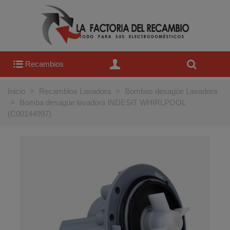
Recambios
Inicio
>
Recambios Lavadora
>
Bombas desagüe Lavadora
>
Bomba desagüe lavadora INDESIT WHIRLPOOL
(C00144997)