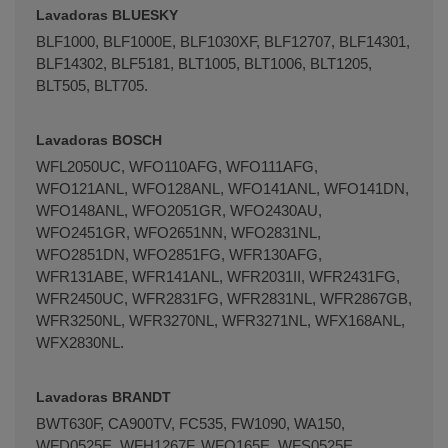
Lavadoras BLUESKY
BLF1000, BLF1000E, BLF1030XF, BLF12707, BLF14301,
BLF14302, BLF5181, BLT1005, BLT1006, BLT1205,
BLT505, BLT705.
Lavadoras BOSCH
WFL2050UC, WFO110AFG, WFO111AFG,
WFO121ANL, WFO128ANL, WFO141ANL, WFO141DN,
WFO148ANL, WFO2051GR, WFO2430AU,
WFO2451GR, WFO2651NN, WFO2831NL,
WFO2851DN, WFO2851FG, WFR130AFG,
WFR131ABE, WFR141ANL, WFR2031II, WFR2431FG,
WFR2450UC, WFR2831FG, WFR2831NL, WFR2867GB,
WFR3250NL, WFR3270NL, WFR3271NL, WFX168ANL,
WFX2830NL.
Lavadoras BRANDT
BWT630F, CA900TV, FC535, FW1090, WA150,
WFD0525E, WFH1267F, WFO165E, WFS0525E,