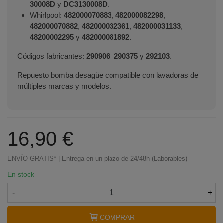
30008D
y
DC3130008D
.
Whirlpool:
482000070883
,
482000082298
,
482000070882
,
482000032361
,
482000031133
,
48200002295
y
482000081892
.
Códigos fabricantes:
290906
,
290375
y
292103
.
Repuesto bomba desagüe compatible con lavadoras de
múltiples marcas y modelos.
16,90 €
ENVÍO GRATIS* | Entrega en un plazo de 24/48h (Laborables)
En stock
-
+
COMPRAR