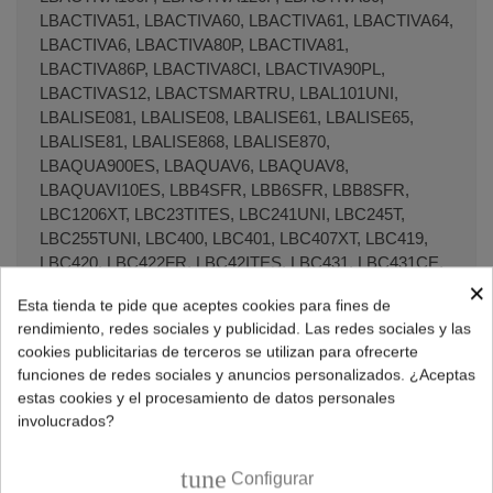
LBACTIVA51, LBACTIVA60, LBACTIVA61, LBACTIVA64,
LBACTIVA6, LBACTIVA80P, LBACTIVA81,
LBACTIVA86P, LBACTIVA8CI, LBACTIVA90PL,
LBACTIVAS12, LBACTSMARTRU, LBAL101UNI,
LBALISE081, LBALISE08, LBALISE61, LBALISE65,
LBALISE81, LBALISE868, LBALISE870,
LBAQUA900ES, LBAQUAV6, LBAQUAV8,
LBAQUAVI10ES, LBB4SFR, LBB6SFR, LBB8SFR,
LBC1206XT, LBC23TITES, LBC241UNI, LBC245T,
LBC255TUNI, LBC400, LBC401, LBC407XT, LBC419,
LBC420, LBC422FR, LBC42ITES, LBC431, LBC431CE,
×
LBC435T, LBC43XT, LBC5103XT, LBC5104XT, LBC532,
Esta tienda te pide que aceptes cookies para fines de
LBC535T, LBC53XT, LBC548XT, LBC54XT, LBC577T,
rendimiento, redes sociales y publicidad. Las redes sociales y las
LBC581XCE, LBC584XT, LBC587XT, LBC625XT,
cookies publicitarias de terceros se utilizan para ofrecerte
LBC634XT, LBC825X, LBC825X, LBC836XT,
funciones de redes sociales y anuncios personalizados. ¿Aceptas
LBCE1049T, LBCE1055T, LBCE425CH, LBCE430,
estas cookies y el procesamiento de datos personales
LBCE520T, LBCE615, LBCE621T, LBCE623R,
involucrados?
LBCE625TR, LBCE650TR, LBCE823T, LBCE850TR,
LBCG454T, LBCHIA540XTR, LBCHIA55, LBCHIA65,
tune
Configurar
LBCHIARA45T, LBCHIARA46, LBCHIARA4T,