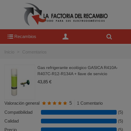
Recambios
Inicio
>
Comentarios
Gas refrigerante ecológico GASICA R410A-
R407C-R12-R134A + llave de servicio
43,85 €
Valoración general
5
1 Comentario
Compatibilidad
(5)
Calidad
(5)
Precio
(5)