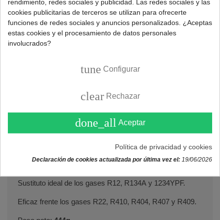
rendimiento, redes sociales y publicidad. Las redes sociales y las
cookies publicitarias de terceros se utilizan para ofrecerte
funciones de redes sociales y anuncios personalizados. ¿Aceptas
Consultar
estas cookies y el procesamiento de datos personales
involucrados?
tune
Configurar
Referencia:
470000810R
Marca:
GASICA
clear
Rechazar
done_all
DESCRIPCIÓN
Aceptar
Política de privacidad y cookies
Recarga gas refrigerante ecológico Gasica para aire
Declaración de cookies actualizada por última vez el:
19/06/2026
acondicionado y frigorífico.
Sustituto ideal de los gases R12, R134A y 1234YPF.
Eficaz frente los gases R22, R410, R404, R407 y R409.