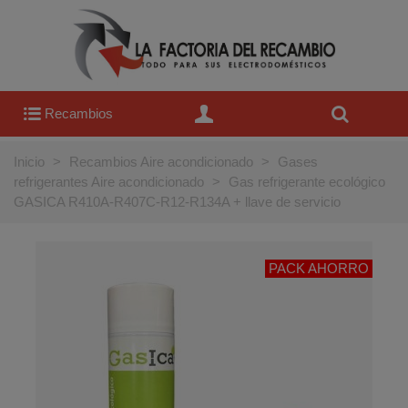
Recambios
Inicio
>
Recambios Aire acondicionado
>
Gases
refrigerantes Aire acondicionado
>
Gas refrigerante ecológico
GASICA R410A-R407C-R12-R134A + llave de servicio
PACK AHORRO
OFERTA