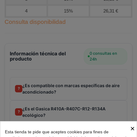
4
15%
26,31 €
Consulta disponibilidad
Información técnica del
0 consultas en
producto
24h
¿Es compatible con marcas específicas de aire
?
acondicionado?
¿Es el Gasica R410A-R407C-R12-R134A
?
ecológico?
×
Esta tienda te pide que aceptes cookies para fines de
¿Qué capacidad tiene el envase del Gasica?
?