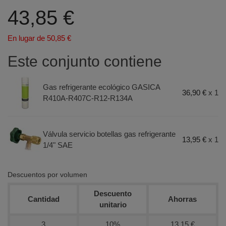
43,85 €
En lugar de 50,85 €
Este conjunto contiene
Gas refrigerante ecológico GASICA
36,90 €
x 1
R410A-R407C-R12-R134A
Terminal de consulta
○ Motor activo -
Gas
refrigerante ecológico GASICA R410A-R407C-
R12-R134A + llave de servicio
Válvula servicio botellas gas refrigerante
13,95 €
x 1
1/4" SAE
Descuentos por volumen
Descuento
Cantidad
Ahorras
unitario
3
10%
13,15 €