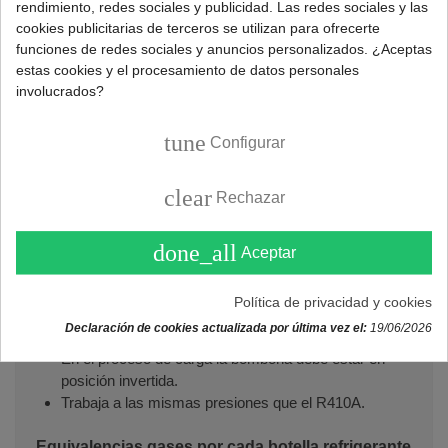
rendimiento, redes sociales y publicidad. Las redes sociales y las
cookies publicitarias de terceros se utilizan para ofrecerte
DESCRIPCIÓN
funciones de redes sociales y anuncios personalizados. ¿Aceptas
estas cookies y el procesamiento de datos personales
involucrados?
Pack ahorro 5 botellas recarga gas refrigerante ecológico
Freeze+ 32 para aire acondicionado doméstico.
tune
Configurar
Gas refrigerante 100% orgánico para sistemas de A/C.
clear
Rechazar
Características gas Freeze 32:
Sustituto de los gases R32 y R410A.
Peso neto:
350g x 5 botellas = 1750g
.
done_all
Aceptar
Capacidad envase: 1000ml.
Menor posibilidad de fuga debido a las moléculas
Política de privacidad y cookies
más grandes.
Declaración de cookies actualizada por última vez el:
19/06/2026
Agitar antes de usar.
En el proceso de carga la bombona debe estar en
posición invertida.
Trabaja a las mismas presiones que el R410A.
Equivalencias gases por cada botella refrigerante