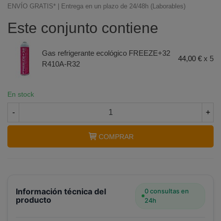
ENVÍO GRATIS* | Entrega en un plazo de 24/48h (Laborables)
Este conjunto contiene
Gas refrigerante ecológico FREEZE+32
44,00 €
x 5
R410A-R32
En stock
Terminal de consulta
○ Motor activo -
Pack 5
-
+
botellas gas refrigerante ecológico FREEZE+32
R410A-R32
COMPRAR
Información técnica del
0 consultas en
producto
24h