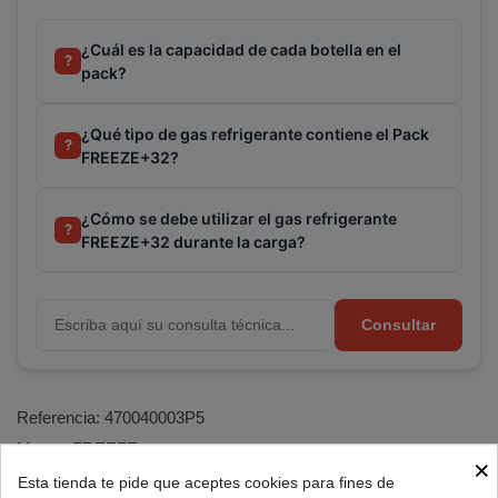
¿Cuál es la capacidad de cada botella en el
?
pack?
¿Qué tipo de gas refrigerante contiene el Pack
?
FREEZE+32?
¿Cómo se debe utilizar el gas refrigerante
?
FREEZE+32 durante la carga?
Consultar
Referencia:
470040003P5
Marca:
FREEZE+
×
Esta tienda te pide que aceptes cookies para fines de