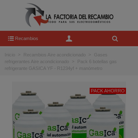
Recambios
Inicio
>
Recambios Aire acondicionado
>
Gases
refrigerantes Aire acondicionado
>
Pack 6 botellas gas
refrigerante GASICA YF - R1234yf + manómetro
PACK AHORRO