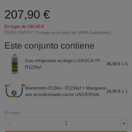
207,90 €
En lugar de 240,90 €
ENVÍO GRATIS* | Entrega en un plazo de 24/48h (Laborables)
Este conjunto contiene
Gas refrigerante ecológico GASICA YF -
36,00 €
x 6
R1234yf
Manómetro R134a - R1234yf + Manguera
24,90 €
x 1
aire acondicionado coche UNIVERSAL
En stock
-
+
Terminal de consulta
○ Motor activo -
Pack 6