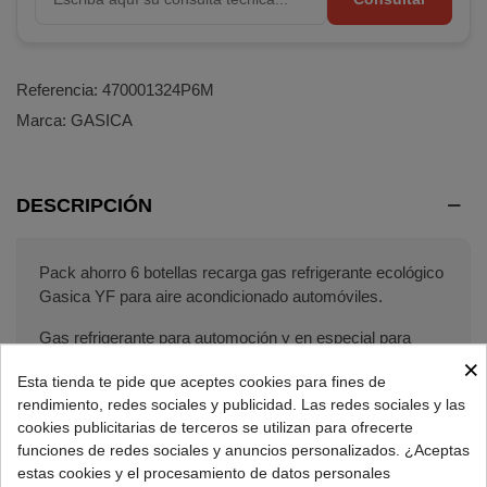
Referencia:
470001324P6M
Marca:
GASICA
DESCRIPCIÓN
Pack ahorro 6 botellas recarga gas refrigerante ecológico
Gasica YF para aire acondicionado automóviles.
Gas refrigerante para automoción y en especial para
carga aire acondicionado coche.
×
Esta tienda te pide que aceptes cookies para fines de
rendimiento, redes sociales y publicidad. Las redes sociales y las
Características gas Gasica YF:
cookies publicitarias de terceros se utilizan para ofrecerte
Sustituto del gas R1324yf.
funciones de redes sociales y anuncios personalizados. ¿Aceptas
Peso neto:
226g x 6 botellas = 1356g
.
estas cookies y el procesamiento de datos personales
Cantidad de carga:
40%
.