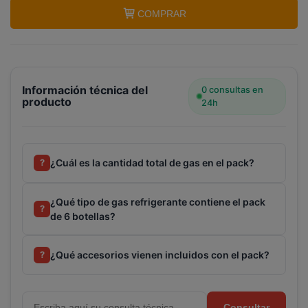
botellas gas refrigerante GASICA YF - R1234yf +
COMPRAR
manómetro
Información técnica del
0 consultas en
producto
24h
¿Cuál es la cantidad total de gas en el pack?
?
¿Qué tipo de gas refrigerante contiene el pack
?
de 6 botellas?
¿Qué accesorios vienen incluidos con el pack?
?
Consultar