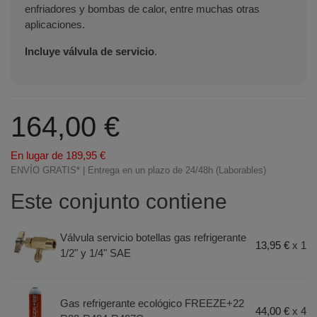
enfriadores y bombas de calor, entre muchas otras
aplicaciones.
Incluye válvula de servicio
.
164,00 €
En lugar de 189,95 €
ENVÍO GRATIS* | Entrega en un plazo de 24/48h (Laborables)
Este conjunto contiene
Válvula servicio botellas gas refrigerante
13,95 €
x 1
1/2" y 1/4" SAE
Terminal de consulta
○ Motor activo -
Pack 4
botellas gas refrigerante ecológico FREEZE+22
Gas refrigerante ecológico FREEZE+22
R22 R404 R407C + llave de servicio
44,00 €
x 4