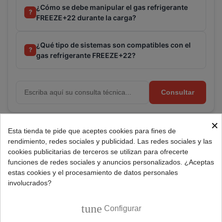
¿Cómo se debe manipular el gas refrigerante
?
FREEZE+22 durante la carga?
¿Qué tipo de sistemas son compatibles con el
?
gas refrigerante FREEZE+22?
Consultar
×
Esta tienda te pide que aceptes cookies para fines de
Referencia:
470040002P4R
rendimiento, redes sociales y publicidad. Las redes sociales y las
Marca:
FREEZE+
cookies publicitarias de terceros se utilizan para ofrecerte
funciones de redes sociales y anuncios personalizados. ¿Aceptas
estas cookies y el procesamiento de datos personales
involucrados?
DESCRIPCIÓN
tune
Configurar
Pack ahorro 4 botellas recarga gas refrigerante ecológico