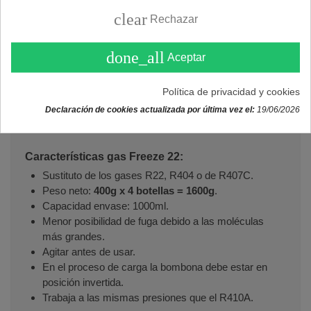
Freeze+ 22 para sistemas con refrigerantes.
clear
Rechazar
Gas refrigerante 100% orgánico Freeze+22 apto para
refrigeración comercial, expositores refrigerados,
done_all
Aceptar
mágquinas expendedoras, almacenamiento en frío y
procesamiento de alimentos, refrigeración en el
Política de privacidad y cookies
transporte, sistemas de aire acondicionado domésticos,
enfriadores y bombas de calor, entre muchas otras
Declaración de cookies actualizada por última vez el:
19/06/2026
aplicaciones.
Características gas Freeze 22:
Sustituto de los gases R22, R404 o de R407C.
Peso neto:
400g x 4 botellas = 1600g
.
Capacidad envase: 1000ml.
Menor posibilidad de fuga debido a las moléculas
más grandes.
Agitar antes de usar.
En el proceso de carga la bombona debe estar en
posición invertida.
Trabaja a las mismas presiones que el R410A.