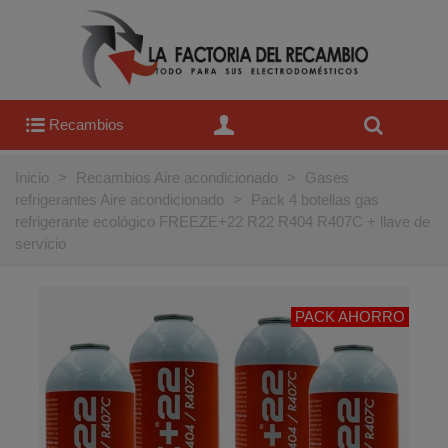
Recambios
Inicio
>
Recambios Aire acondicionado
>
Gases
refrigerantes Aire acondicionado
>
Pack 4 botellas gas
refrigerante ecológico FREEZE+22 R22 R404 R407C + llave de
servicio
PACK AHORRO