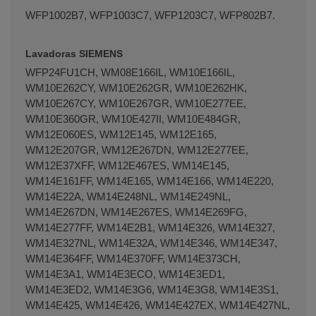
WFP1002B7, WFP1003C7, WFP1203C7, WFP802B7.
Lavadoras SIEMENS
WFP24FU1CH, WM08E166IL, WM10E166IL,
WM10E262CY, WM10E262GR, WM10E262HK,
WM10E267CY, WM10E267GR, WM10E277EE,
WM10E360GR, WM10E427II, WM10E484GR,
WM12E060ES, WM12E145, WM12E165,
WM12E207GR, WM12E267DN, WM12E277EE,
WM12E37XFF, WM12E467ES, WM14E145,
WM14E161FF, WM14E165, WM14E166, WM14E220,
WM14E22A, WM14E248NL, WM14E249NL,
WM14E267DN, WM14E267ES, WM14E269FG,
WM14E277FF, WM14E2B1, WM14E326, WM14E327,
WM14E327NL, WM14E32A, WM14E346, WM14E347,
WM14E364FF, WM14E370FF, WM14E373CH,
WM14E3A1, WM14E3ECO, WM14E3ED1,
WM14E3ED2, WM14E3G6, WM14E3G8, WM14E3S1,
WM14E425, WM14E426, WM14E427EX, WM14E427NL,