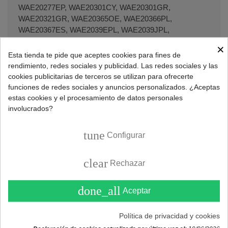
WAE20277EP, WAE20301CY, WAE20301GR,
WAE20321GR, WAE20365OE, WAE20366PL,
WAE20367ES, WAE2039EPL, WAE2039JPL,
WAE2041KPL, WAE2041TPL, WAE20466PL,
×
WAE2046YPL, WAE2047PPL, WAE2047TPL,
Esta tienda te pide que aceptes cookies para fines de
WAE20492PL, WAE2049FPL, WAE24037IT,
rendimiento, redes sociales y publicidad. Las redes sociales y las
WAE24071FF, WAE24164SN, WAE24165OE,
cookies publicitarias de terceros se utilizan para ofrecerte
WAE24166FF, WAE24166PL, WAE24167GB,
funciones de redes sociales y anuncios personalizados. ¿Aceptas
WAE24177UK, WAE24260BY, WAE24260II,
estas cookies y el procesamiento de datos personales
WAE24261GB, WAE24262GB, WAE24267CY,
involucrados?
WAE24277EP, WAE24345, WAE24365OE,
WAE24367ES, WAE24367UK, WAE24377GB,
tune
Configurar
WAE2439EPL, WAE24462GB, WAE24467ES,
WAE2446KPL, WAE2446TPL, WAE24477II,
clear
Rechazar
WAE2447PES, WAE24487ES, WAE2449FPL,
WAE28145, WAE28146, WAE28165, WAE28167GB,
WAE28168FG, WAE28172FF, WAE28210FF,
done_all
Aceptar
WAE28211FF, WAE28217FF, WAE28218FG, WAE28220,
WAE28240, WAE28262GB, WAE28266NL,
Política de privacidad y cookies
WAE28267NL, WAE28267SN, WAE28269FG,