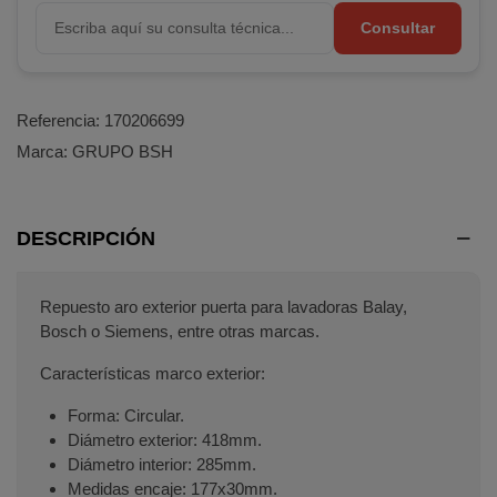
Consultar
Referencia:
170206699
Terminal de consulta
○ Motor activo -
Aro
Marca:
GRUPO BSH
puerta lavadora BALAY BOSCH SIEMENS
(18006699)
DESCRIPCIÓN
Repuesto aro exterior puerta para lavadoras Balay,
Bosch o Siemens, entre otras marcas.
Características marco exterior:
Forma: Circular.
Diámetro exterior: 418mm.
Diámetro interior: 285mm.
Medidas encaje: 177x30mm.