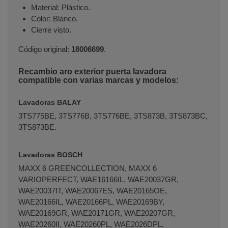
Material: Plástico.
Color: Blanco.
Cierre visto.
Código original:
18006699
.
Recambio aro exterior puerta lavadora
compatible con varias marcas y modelos:
Lavadoras BALAY
3TS775BE, 3TS776B, 3TS776BE, 3TS873B, 3TS873BC,
3TS873BE.
Lavadoras BOSCH
MAXX 6 GREENCOLLECTION, MAXX 6
VARIOPERFECT, WAE16166IL, WAE20037GR,
WAE20037IT, WAE20067ES, WAE20165OE,
WAE20166IL, WAE20166PL, WAE20169BY,
WAE20169GR, WAE20171GR, WAE20207GR,
WAE20260II, WAE20260PL, WAE2026DPL,