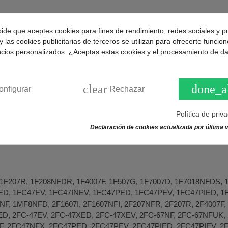
112BW, BFC2312BW, BFC2312BW1, BFC2312NW, BFC2322AW, B
pide que aceptes cookies para fines de rendimiento, redes sociales y p
y las cookies publicitarias de terceros se utilizan para ofrecerte funcio
ncios personalizados. ¿Aceptas estas cookies y el procesamiento de d
H
W, DKP837W, DRN1027IC.
clear
done_a
onfigurar
Rechazar
E340INV, 1CE340P, 1CE340PV, 1CE340V, 1CID340V, 1CM34, 1CT
Política de priv
CE340NF, CE340NFX, CE340PD, CE340PNF, CE340XD, CE342D, 
Declaración de cookies actualizada por última v
M34NF, CNF340, CT320, CT420NF, DREAMG2001, HOMEF670, H
67, ROMANF671, SPORTF53, SPORTF57, SPORTF67, ZENF671
 1F207R, 1F208NFDR, 1F4007F, 1F507G, 1F7007D, 1F7018NFDS,
D, 1FC47EV, 1FC47INEV, 1FC47PED, 1FC47PEV, 1FC47PIED, 1
F, 1MF8NFD, 2F1607I, 2F1607NFI, 2F207NFR, 2F207R, 2F4007F,
ED, 2FC-47EV, 2FC-47XED, 2FC-47XEV, 2FC-67NF, 2FC-67NFUK,
F, 2FC47NFX, 2FC47PED, 2FC47PEV, 2FC47PIED, 2FC47PIEV, 