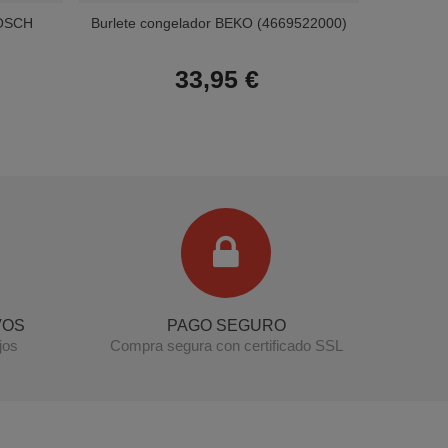
BOSCH
Burlete congelador BEKO (4669522000)
Burle
33,95 €
Terminal de consulta
○ Motor activo -
Burlete nevera FAGOR EDESA ASPES
(F39M036A6)
VOS
PAGO SEGURO
jos
Compra segura con certificado SSL