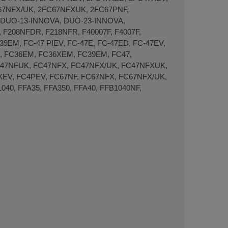
67NFX/UK, 2FC67NFXUK, 2FC67PNF,
, DUO-13-INNOVA, DUO-23-INNOVA,
F208NFDR, F218NFR, F40007F, F4007F,
9EM, FC-47 PIEV, FC-47E, FC-47ED, FC-47EV,
E, FC36EM, FC36XEM, FC39EM, FC47,
FC47NFUK, FC47NFX, FC47NFX/UK, FC47NFXUK,
XEV, FC4PEV, FC67NF, FC67NFX, FC67NFX/UK,
40, FFA35, FFA350, FFA40, FFB1040NF,