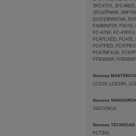
2FC47XS, 2FC48ED,
2FC67PNNF, 2MF7NF
DUO13INNOVA, DUO2
F4080NFDF, F507G, 
FC-47NF, FC-47PEV,
FC47CXED, FC47E, 
FC47PED, FC47PEV,
FC67NFXUK, FC67PNF
FFB350NF, FFB35NF,
Neveras MASTERC
LCD18, LCD18X, LC
Neveras SANGIORGI
SGCV341X.
Neveras TECNOGAS
FCT342.