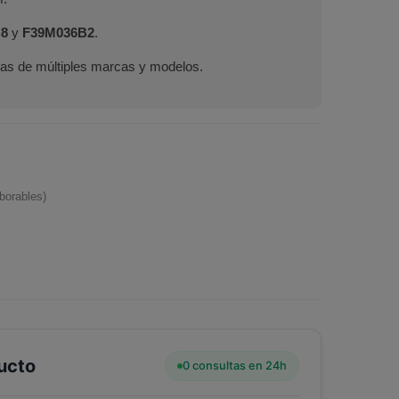
8
y
F39M036B2
.
eras de múltiples marcas y modelos.
borables)
ucto
0 consultas en 24h