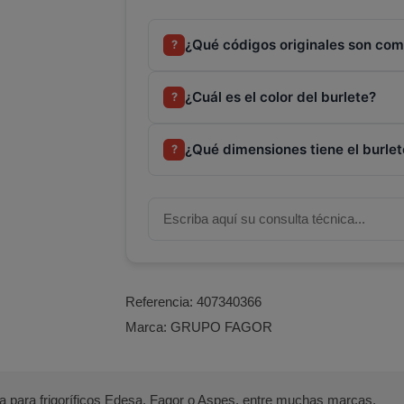
¿Qué códigos originales son com
?
¿Cuál es el color del burlete?
?
¿Qué dimensiones tiene el burl
?
Referencia:
407340366
Marca:
GRUPO FAGOR
 para frigoríficos Edesa, Fagor o Aspes, entre muchas marcas.