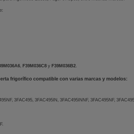
e:
39M036A6
,
F39M036C8
y
F39M036B2
.
rta frigorífico compatible con varias marcas y modelos:
95NF, 3FAC495, 3FAC495IN, 3FAC495INNF, 3FAC495NF, 3FAC49
F.