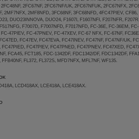
 2FC48NF, 2FC67NF, 2FC67NF/UK, 2FC67NFUK, 2FC67NFX, 2FC
, 2MF7NFX, 2MF8NFD, 3FC68NF, 3FC68NFD, 4FC47PIEV, CF86
3, DUO23INNOVA, DUO24, F1607I, F1607NFI, F207NFR, F207R, 
F517NFG, F7007D, F7007NFD, F7017NFD, FC-36E, FC-36EM, FC-3
 FC-47PIEV, FC-47PNEV, FC-47XEV, FC-67 NFX, FC-67NF, FC36
FC47ED, FC47EV, FC47EVA, FC47INEV, FC47NF, FC47NF/UK, 
 FC47PIED, FC47PIEV, FC47PNED, FC47PNEV, FC47XED, FC47
, FCA45, FCT185, FDC-1342DF, FDC1342/DF, FDC1342DF, FFA10
 FFB40NF, FL372, FL372S, MFD7NFX, MFL7NF, WF135.
OOK
D418A, LCD418AX, LCE418A, LCE418AX.
O