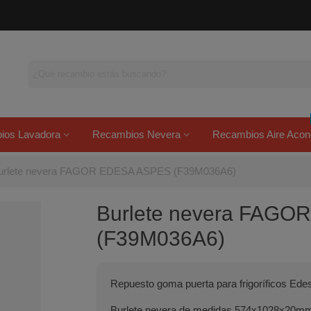
ios Lavadora
Recambios Nevera
Recambios Aire Acon
urlete nevera FAGOR EDESA ASPES (F39M036A6)
Burlete nevera FAG
(F39M036A6)
Repuesto goma puerta para frigoríficos Ede
Burlete nevera de medidas 574x1028x20m