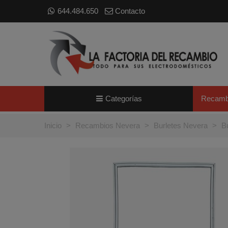
644.484.650
Contacto
Categorías
Recamb
Inicio
>
Recambios Nevera
>
Burletes Nevera
>
B