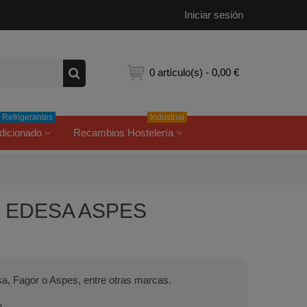
Iniciar sesión
0
artículo(s)
-
0,00 €
Refrigerantes
Industrial
dicionado
Recambios Hostelería
OR EDESA ASPES
sa, Fagor o Aspes, entre otras marcas.
m.