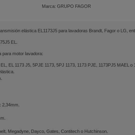
Marca:
GRUPO FAGOR
ransmisión elástica EL1173J5 para lavadoras Brandt, Fagor o LG, ent
175J5 EL.
a para motor lavadora:
 EL, EL 1173 J5, 5PJE 1173, 5PJ 1173, 1173 PJE, 1173PJ5 MAEL o
lástica.
.
s: 2,34mm.
mm.
belt, Megadyne, Dayco, Gates, Contitech o Hutchinson.