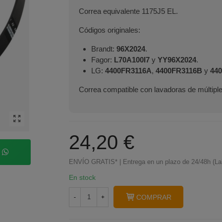
Correa equivalente 1175J5 EL.
Códigos originales:
Brandt:
96X2024
.
Fagor:
L70A100I7
y
YY96X2024
.
LG:
4400FR3116A
,
4400FR3116B
y
44
Correa compatible con lavadoras de múltip
24,20 €
p
ENVÍO GRATIS* | Entrega en un plazo de 24/48h (La
En stock
COMPRAR
-
+