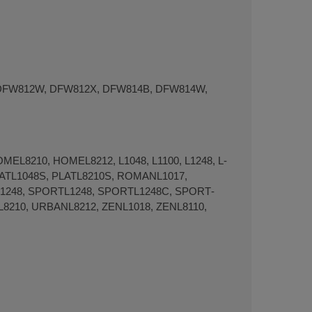
DFW812W, DFW812X, DFW814B, DFW814W,
­L8210, HOME­L8212, L1048, L1100, L1248, L­
LAT­L1048S, PLAT­L8210S, ROMANL1017,
248, SPORT­L1248, SPORT­L1248C, SPORT­
L8210, URBAN­L8212, ZENL1018, ZENL8110,