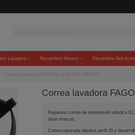
ios Lavadora
Recambios Nevera
Recambios Aire Acon
>
Correa lavadora FAGOR EL 1173 J5 (L70A100I7)
Correa lavadora FAGO
Repuesto correa de transmisión elástica EL
otras marcas.
Correa ranurada elástica perfil J5 y desarr