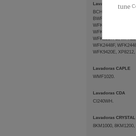
Lavadoras BRANDT
tune
C
BCH2810, BCH2812X
BWF8212LX, BWF821
WFK1028S, WFK1118
WFK1248ES, WFK131
WFK2217FB, WFK221
WFK2448F, WFK244
WFK9420E, XP8212,
Lavadoras CAPLE
WMF1020.
Lavadoras CDA
CI240WH.
Lavadoras CRYSTAL
8KM1000, 8KM1200,