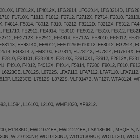
2810X, 1F2812X, 1F4812X, 1FG2814, 1FG2914, 1FG8214D, 1FG­2814
10, F1710X, F1810, F1812, F2712, F2712X, F2714, F2810, F2810L
, F4814, F5814, F8012, F810, F8212, F8212D, F8212X, F8312, FA­48
 FE1710, FE2912, FE4914, FE8010, FE8012, FE810, FE812, FE82
2712, FE­2712X, FE­2912, FE­4914, FE­712A, FE­8010, FE­8012, FE­81
FE­8314X, FE­9314X, FF8012, FF8012905010012, FF­8012, FG2914, F
­2914, FG­8314D, FM8100, FU7814, FU7814X, FU­7814, FU­7814X, FWM9
 F­2810, F­28101, F­2810LX, F­2810X, F­2810X­1, F­2812, F­2812X, F­2812
4­1, F­4910, F­4912, F­4912X, F­4914, F­5814, F­7200, F­8012, F­810, F­8
14, L6223CE, L7812S, L8722S, LFA7110, LFA7112, LFA­7110, LFA­7112,
L­5810P, L­6223CE, L­7812S, L­8722S, VLF9147B, WF127, WFA8124,
83, L1584, L16100, L2100, WMF1020, XP8212.
00, F1443KD, FWD1074FB, FWD1274FB, LSK1860RL, MSQEIS, N
30N, WD10130NP, WD10130NU, WD10130NUP, WD10130T, WD10