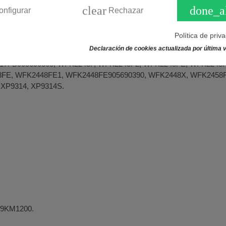
clear
done_a
onfigurar
Rechazar
, BWF084T, BWF182T, BWF182TB, BWF184T, BWF184TX, BWF1D
4E, BWF9212E, BWF9212LX, WFF8281N, WFF8481N, WFK1018A
Política de priv
F, WFK1135EF, WFK1216P, WFK1217F, WFK1218E, WFK1218F, W
Declaración de cookies actualizada por última v
7F, WFK1318F, WFK1417F, WFK1418E, WFK1418F, WFK1428F, 
7FB905690363, WFK2248F, WFK2248F2, WFK2248FE, WFK2248
8FE, WFK2448FE1, WFK2448FE905690390, WFK2448X, WFK2458
 XP9314, XP9314S.
 9KM1200.