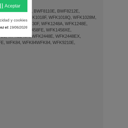
ll
Aceptar
T82, BWF1DT84, BWF8110E, BWF8212E,
, WFK1018E, WFK1018F, WFK1018Q, WFK1028M,
acidad y cookies
FK1228F, WFK1230F, WFK1248A, WFK1248E,
ez el:
19/06/2026
WFK1448E, WFK1458FE, WFK1458XE,
FE1, WFK2248X, WFK2448E, WFK2448EX,
FE, WFK84, WFK84WFK84, WFK9210E,