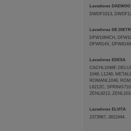
Lavadoras DAEWOO
DWDF1013, DWDF12
Lavadoras DE DIETR
DFW1084CH, DFW10
DFW814X, DFW814X1
Lavadoras EDESA
CACH­L1048F, DELUX
1048, L­1248, META
ROMANL1048, ROMAN
L8212C, SPRING710,
ZENL8212, ZEN­L1018
Lavadoras ELVITA
2373967, 3811944.