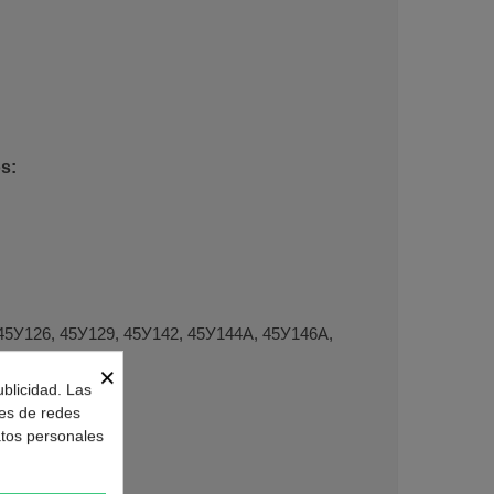
s:
45У126, 45У129, 45У142, 45У144А, 45У146А,
×
ublicidad. Las
nes de redes
atos personales