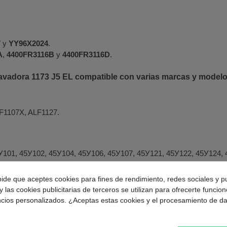
7
y
YY96X2024
.
A
,
4400FR3116B
y
4400FR3116D
.
avadora 1173 J5 EL compatible con varias marcas y modelo
F1107X, ALF1127.
101, 45У102, 45У104, 45У106, 45У107, 45У121, 45У122, 45У124, 
104, 50С107, 50С121.
pide que aceptes cookies para fines de rendimiento, redes sociales y p
y las cookies publicitarias de terceros se utilizan para ofrecerte funcio
ncios personalizados. ¿Aceptas estas cookies y el procesamiento de d
.