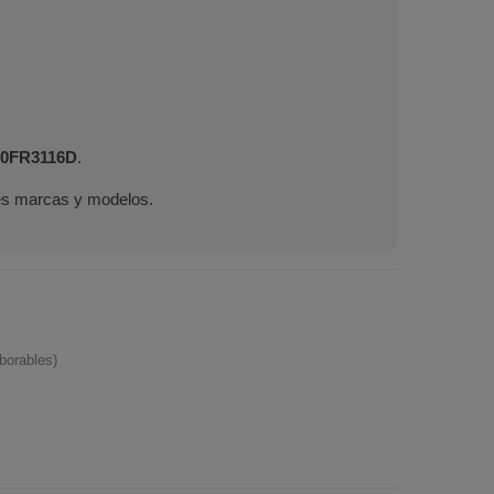
00FR3116D
.
les marcas y modelos.
borables)