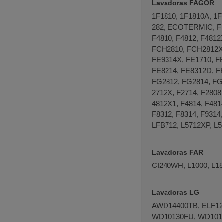
Lavadoras FAGOR
1F1810, 1F1810A, 1F
282, ECOTERMIC, F17
F4810, F4812, F4812X
FCH2810, FCH2812X,
FE9314X, FE­1710, FE­
FE­8214, FE­8312D, 
FG­2812, FG­2814, FG
2712X, F­2714, F­2808,
4812X­1, F­4814, F­481
F­8312, F­8314, F­93
LFB­712, L­5712XP, 
Lavadoras FAR
CI240WH, L1000, L15
Lavadoras LG
AWD14400TB, ELF12
WD10130FU, WD101