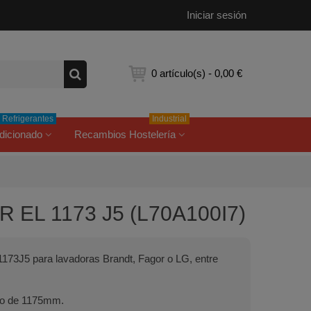
Iniciar sesión
0
artículo(s)
-
0,00 €
Refrigerantes
Industrial
dicionado
Recambios Hostelería
R EL 1173 J5 (L70A100I7)
1173J5 para lavadoras Brandt, Fagor o LG, entre
ollo de 1175mm.