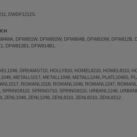
11, DWDF1212S.
ICH
84WA, DFW801W, DFW802W, DFW804B, DFW810W, DFW812B, 
, DFW­812B1, DFW­814B1.
E­L1248, DREAMG­710, HOLLY­810, HOMEL8210, HOME­L8110, HOME
LL1048, METAL­L1017, METAL­L1048, METAL­L1248, PLATL1048S, P
­L1017, ROMAN­L1018, ROMAN­L1048, ROMAN­L1247, ROMAN­L1
 SPRING8110, SPRING­710, SPRING­8110, URBAN­L1248, URBAN­
, ZEN­L1048, ZEN­L1248, ZEN­L8110, ZEN­L8210, ZEN­L8212.