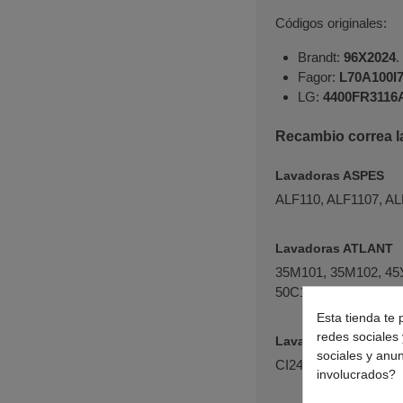
Códigos originales:
Brandt:
96X2024
.
Fagor:
L70A100I
LG:
4400FR3116
Recambio correa l
Lavadoras ASPES
ALF110, ALF1107, AL
Lavadoras ATLANT
35М101, 35М102, 45У
50С101, 50С102, 50С
Esta tienda te 
redes sociales 
Lavadoras BAXI
sociales y anu
CI240WH, WMF1020
involucrados?