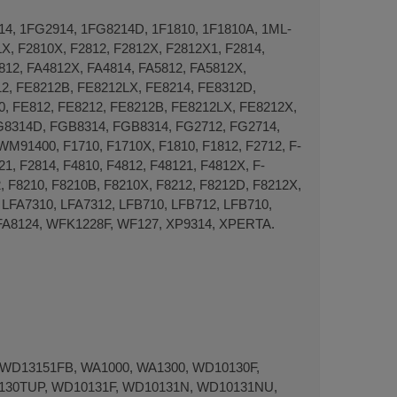
, 1FG­2914, 1FG­8214D, 1F­1810, 1F­1810A, 1ML­
X, F2810X, F2812, F2812X, F2812X1, F2814,
12, FA­4812X, FA­4814, FA­5812, FA­5812X,
12, FE8212B, FE8212LX, FE8214, FE8312D,
0, FE­812, FE­8212, FE­8212B, FE­8212LX, FE­8212X,
G8314D, FGB8314, FGB­8314, FG­2712, FG­2714,
1400, F­1710, F­1710X, F­1810, F­1812, F­2712, F­
­1, F­2814, F­4810, F­4812, F­48121, F­4812X, F­
12, F­8210, F­8210B, F­8210X, F­8212, F­8212D, F­8212X,
 LFA­7310, LFA­7312, LFB710, LFB712, LFB­710,
 WFA­8124, WFK1228F, WF­127, XP9314, XPERTA.
WD13151FB, WA1000, WA1300, WD10130F,
130TUP, WD10131F, WD10131N, WD10131NU,