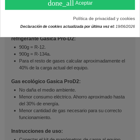
done_all
Aceptar
Detector de fugas incorporado.
Sella pequeñas fugas.
Política de privacidad y cookies
Llave de servicio integrada en la botella.
Declaración de cookies actualizada por última vez el:
19/06/2026
Equivalencias de gases por cada botella
refrigerante Gasica Pro-D2:
900g = R-12.
900g = R-134a.
Para el resto de gases calcular aproximadamente el
40% de la carga actual del equipo.
Gas ecológico Gasica ProD2:
No daña el medio ambiente.
Menor consumo eléctrico. Ahorro aproximado hasta
del 30% de energía.
Menor cantidad de gas necesario para su correcto
funcionamiento.
Instrucciones de uso:
Conectar el kit de manómetros de carga al equipo.