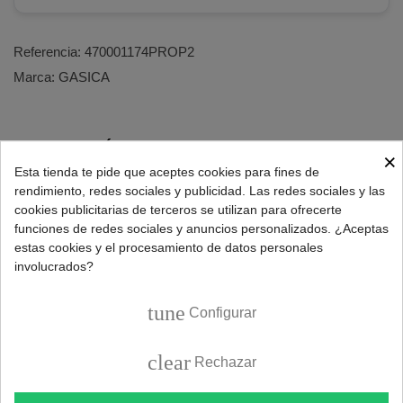
Referencia:
470001174PROP2
Marca:
GASICA
DESCRIPCIÓN
×
Esta tienda te pide que aceptes cookies para fines de
rendimiento, redes sociales y publicidad. Las redes sociales y las
Pack ahorro 2 botellas recarga gas refrigerante ecológico
cookies publicitarias de terceros se utilizan para ofrecerte
Gasica Pro D2 para aire acondicionado y sistemas de
funciones de redes sociales y anuncios personalizados. ¿Aceptas
refrigeración.
estas cookies y el procesamiento de datos personales
involucrados?
Carga de refrigerante apto para aires acondicionados
domésticos, automoción, neveras y congeladores.
tune
Configurar
Características gas Gasica D2 Pro:
clear
Sustituto de los gases R12 y R134a.
Rechazar
UN 1969 ISOBUTANO.
Peso neto:
420g x 2 botellas = 840g
.