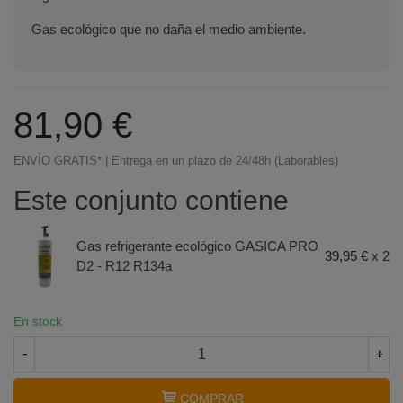
Gas ecológico que no daña el medio ambiente.
81,90 €
ENVÍO GRATIS* | Entrega en un plazo de 24/48h (Laborables)
Este conjunto contiene
Gas refrigerante ecológico GASICA PRO
39,95 €
x 2
D2 - R12 R134a
Terminal de consulta
○ Motor activo -
Pack gas
En stock
refrigerante GASICA PRO D2 - R12 R134a
-
+
COMPRAR