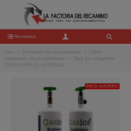
Recambios
Inicio
>
Recambios Aire acondicionado
>
Gases
refrigerantes Aire acondicionado
>
Pack gas refrigerante
GASICA PRO D2 - R12 R134a
PACK AHORRO