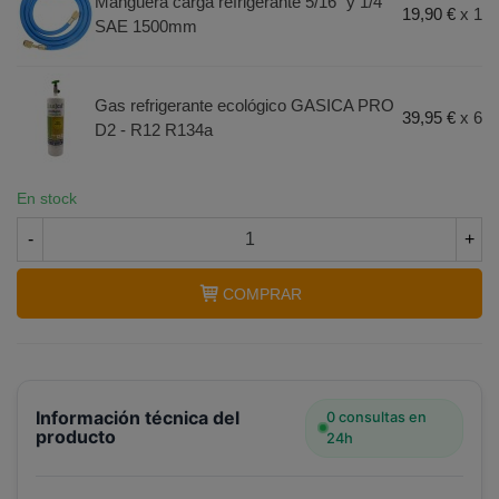
Manguera carga refrigerante 5/16" y 1/4"
Terminal de consulta
○ Motor activo -
Pack 6
19,90 €
x 1
SAE 1500mm
botellas gas refrigerante GASICA PRO D2 - R12
R134a + manguera carga 5/16"x1/4"
Gas refrigerante ecológico GASICA PRO
39,95 €
x 6
D2 - R12 R134a
En stock
-
+
COMPRAR
Información técnica del
0 consultas en
producto
24h