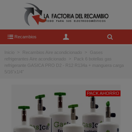
Recambios
Inicio
>
Recambios Aire acondicionado
>
Gases
refrigerantes Aire acondicionado
>
Pack 6 botellas gas
refrigerante GASICA PRO D2 - R12 R134a + manguera carga
5/16"x1/4"
PACK AHORRO