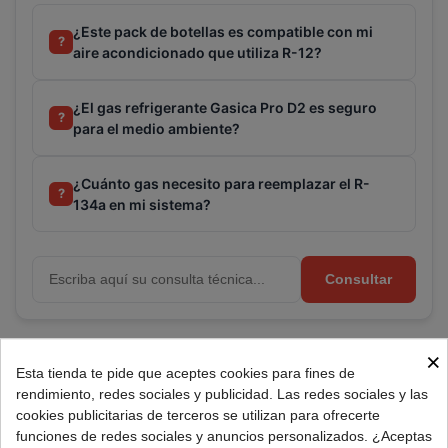
¿Este pack de botellas es compatible con mi
?
aire acondicionado que utiliza R-12?
¿El gas refrigerante Gasica Pro D2 es seguro
?
para el medio ambiente?
¿Cuánto gas necesito para reemplazar el R-
?
134a en mi sistema?
Consultar
×
Referencia:
470001174PROP6G
Esta tienda te pide que aceptes cookies para fines de
Marca:
GASICA
rendimiento, redes sociales y publicidad. Las redes sociales y las
cookies publicitarias de terceros se utilizan para ofrecerte
funciones de redes sociales y anuncios personalizados. ¿Aceptas