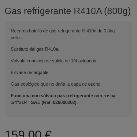
Gas refrigerante R410A (800g)
Recarga botella de gas refrigerante R-410a de 0,8kg
netos.
Sustituto del gas R410a.
Válvula conexión de salida de 1/4 pulgadas.
Envase recargable.
Gas ecológico que no daña la capa de ozono.
Funciona con válvula para refrigerante con rosca
1/4"x1/4" SAE (Ref. 026000202).
159,00 €
Terminal de consulta
○ Motor activo -
Gas