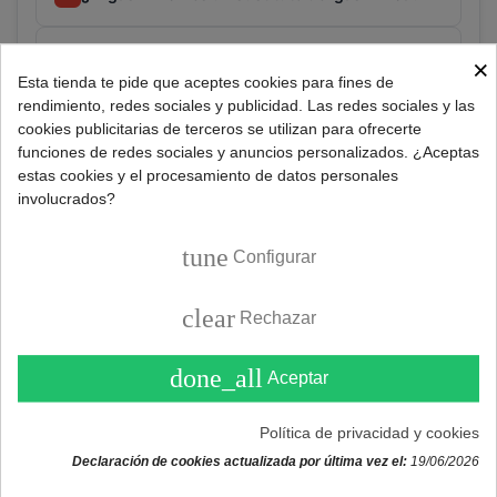
¿Cómo afecta el R410A al medio ambiente?
?
×
Esta tienda te pide que aceptes cookies para fines de
rendimiento, redes sociales y publicidad. Las redes sociales y las
cookies publicitarias de terceros se utilizan para ofrecerte
Consultar
funciones de redes sociales y anuncios personalizados. ¿Aceptas
estas cookies y el procesamiento de datos personales
involucrados?
Referencia:
470042410
tune
Configurar
Marca:
UNIVERSAL
clear
Rechazar
DESCRIPCIÓN
done_all
Aceptar
Recarga botella de gas refrigerante R-410a de 0,8kg
Política de privacidad y cookies
netos.
Declaración de cookies actualizada por última vez el:
19/06/2026
Sustituto del gas R410a.