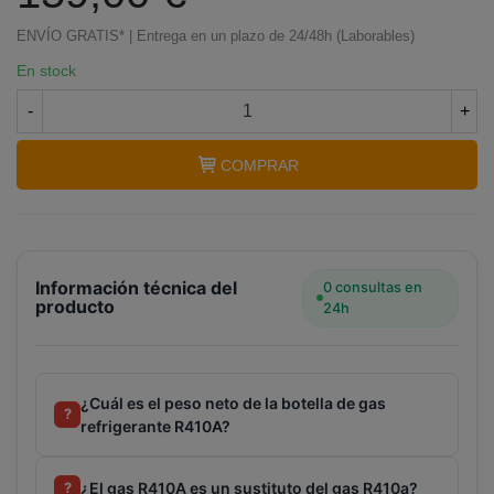
refrigerante R410A (800g)
ENVÍO GRATIS* | Entrega en un plazo de 24/48h (Laborables)
En stock
-
+
COMPRAR
Información técnica del
0 consultas en
producto
24h
¿Cuál es el peso neto de la botella de gas
?
refrigerante R410A?
¿El gas R410A es un sustituto del gas R410a?
?