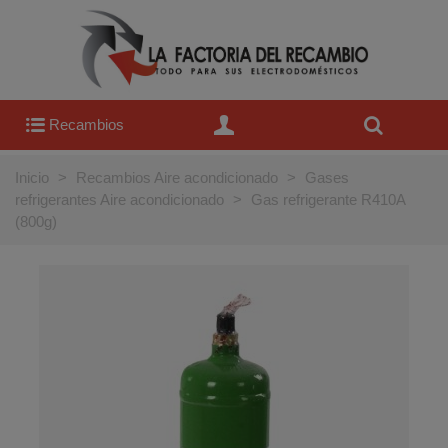
Recambios
Inicio
>
Recambios Aire acondicionado
>
Gases
refrigerantes Aire acondicionado
>
Gas refrigerante R410A
(800g)