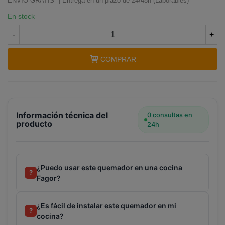
ENVÍO GRATIS* | Entrega en un plazo de 24/48h (Laborables)
En stock
-
+
COMPRAR
Información técnica del
0 consultas en
producto
24h
¿Puedo usar este quemador en una cocina
?
Fagor?
Terminal de consulta
○ Motor activo -
¿Es fácil de instalar este quemador en mi
?
Quemador cocina Serie 1 Nº3 BALAY FAGOR
cocina?