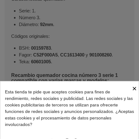
Serie: 1.
Número 3.
Diámetro:
92mm
.
Códigos originales:
BSH:
00159783
.
Fagor:
C52F000A5
,
CC1613400
y
901008260
.
Teka:
60601005
.
Recambio quemador cocina número 3 serie 1
compatible con varias marcas y modelos:
×
Esta tienda te pide que aceptes cookies para fines de
Cocinas ASPES
rendimiento, redes sociales y publicidad. Las redes sociales y las
EA9311, EA9312, EA9402, EA940I, EPA40GB,
cookies publicitarias de terceros se utilizan para ofrecerte
EPA40GG, EPA40GI, EPA40GLI, EPA40GM.
funciones de redes sociales y anuncios personalizados. ¿Aceptas
estas cookies y el procesamiento de datos personales
involucrados?
Cocinas BALAY
3EC343B/01, 3EC344B/01, 3EC344N/01, 3EC344N01,