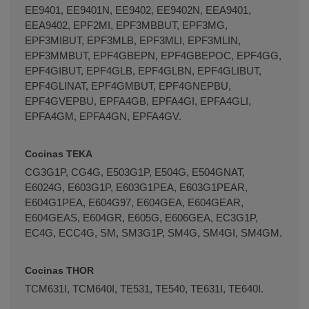
EE9401, EE9401N, EE9402, EE9402N, EEA9401,
EEA9402, EPF2MI, EPF3MBBUT, EPF3MG,
EPF3MIBUT, EPF3MLB, EPF3MLI, EPF3MLIN,
EPF3MMBUT, EPF4GBEPN, EPF4GBEPOC, EPF4GG,
EPF4GIBUT, EPF4GLB, EPF4GLBN, EPF4GLIBUT,
EPF4GLINAT, EPF4GMBUT, EPF4GNEPBU,
EPF4GVEPBU, EPFA4GB, EPFA4GI, EPFA4GLI,
EPFA4GM, EPFA4GN, EPFA4GV.
Cocinas TEKA
CG3G1P, CG4G, E503G1P, E504G, E504GNAT,
E6024G, E603G1P, E603G1PEA, E603G1PEAR,
E604G1PEA, E604G97, E604GEA, E604GEAR,
E604GEAS, E604GR, E605G, E606GEA, EC3G1P,
EC4G, ECC4G, SM, SM3G1P, SM4G, SM4GI, SM4GM.
Cocinas THOR
TCM631I, TCM640I, TE531, TE540, TE631I, TE640I.