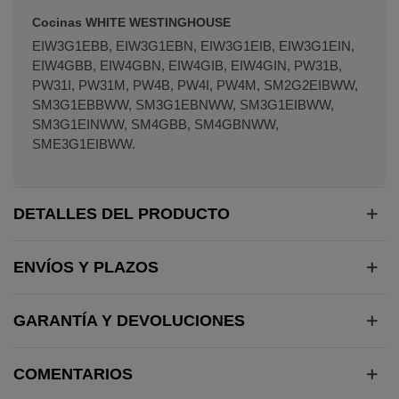
Cocinas WHITE WESTINGHOUSE
EIW3G1EBB, EIW3G1EBN, EIW3G1EIB, EIW3G1EIN,
EIW4GBB, EIW4GBN, EIW4GIB, EIW4GIN, PW31B,
PW31I, PW31M, PW4B, PW4I, PW4M, SM2G2EIBWW,
SM3G1EBBWW, SM3G1EBNWW, SM3G1EIBWW,
SM3G1EINWW, SM4GBB, SM4GBNWW,
SME3G1EIBWW.
DETALLES DEL PRODUCTO
ENVÍOS Y PLAZOS
GARANTÍA Y DEVOLUCIONES
COMENTARIOS