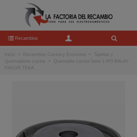
Recambios
Inicio
>
Recambios Cocina y Encimera
>
Tapetas y
Quemadores cocina
>
Quemador cocina Serie 1 Nº3 BALAY
FAGOR TEKA