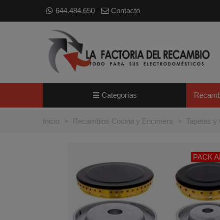
644.484.650
Contacto
Categorías
Recamb
Inicio
>
Recambios Cocina y Encimera
>
Tapetas y
PACK 