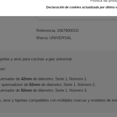
Política de priv
Declaración de cookies actualizada por última v
Referencia:
336780001G
Marca:
UNIVERSAL
petas y aros para cocinas a gas universal.
por:
 quemador de
42mm
de diámetro. Serie 1. Número 1.
 + quemadores de
62mm
de diámetro. Serie 1. Número 2.
 quemador de
92mm
de diámetro. Serie 1. Número 3.
 aros y tapetas compatibles con múltiples marcas y modelos de en