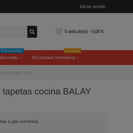
Iniciar sesión
0
artículo(s)
-
0,00 €
Refrigerantes
Industrial
dicionado
Recambios Hostelería
BALAY FAGOR TEKA
y tapetas cocina BALAY
nas a gas universal.