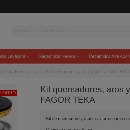
ios Lavadora
Recambios Nevera
Recambios Aire Acon
 Quemadores cocina
>
Kit quemadores, aros y tapetas cocina 
Kit quemadores, aros 
AHORRO
FAGOR TEKA
Kit de quemadores, tapetas y aros para coci
Conjunto compuesto por: