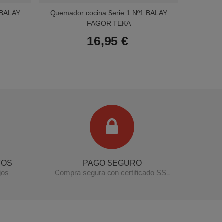
 BALAY
Quemador cocina Serie 1 Nº1 BALAY
Kit que
FAGOR TEKA
16,95 €
Terminal de consulta
○ Motor activo -
Kit
quemadores, aros y tapetas cocina BALAY
FAGOR TEKA
VOS
PAGO SEGURO
jos
Compra segura con certificado SSL