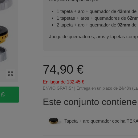
1 tapeta + aro + quemador de
42mm
de 
1 tapetas + aros + quemadores de
62m
2 tapeta + aro + quemador de
92mm
de 
Juego de quemadores, aros y tapetas compa
74,90 €
En lugar de 132,45 €
ENVÍO GRATIS* | Entrega en un plazo de 24/48h (La
p
Este conjunto contiene
Tapeta + aro quemador cocina TEK