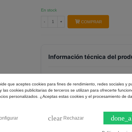
En stock
COMPRAR
-
+
Información técnica del prod
¿Este kit incluye todos los comp
?
pide que aceptes cookies para fines de rendimiento, redes sociales y p
y las cookies publicitarias de terceros se utilizan para ofrecerte funcio
ncios personalizados. ¿Aceptas estas cookies y el procesamiento de d
¿Puedo usar este kit en una coci
?
¿Qué medidas tienen los quemador
clear
done_a
?
onfigurar
Rechazar