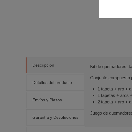
Descripción
Kit de quemadores, ta
Conjunto compuesto 
Detalles del producto
1 tapeta + aro +
1 tapetas + aros
Envíos y Plazos
2 tapeta + aro +
Juego de quemadores,
Garantía y Devoluciones