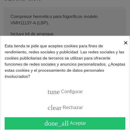
Compresor hermético para frigoríficos modelo
VMH1113Y-A (LBP).
Incluye kit de arranque.
×
Especificaciones técnicas del compresor:
Esta tienda te pide que aceptes cookies para fines de
rendimiento, redes sociales y publicidad. Las redes sociales y las
Modelo:
VMH1113Y(A)
.
cookies publicitarias de terceros se utilizan para ofrecerte
Fuente de alimentación:
230V - 44/150Hz
.
funciones de redes sociales y anuncios personalizados. ¿Aceptas
Refrigerante:
R600a
.
estas cookies y el procesamiento de datos personales
Aplicaciones:
LBP
.
involucrados?
Motor:
PMSM
.
Peso:
4,8Kg
.
tune
Configurar
Cubicaje:
8,9cc
.
Temperatura condensación:
60ºC
.
clear
Rango temperatura evaporación:
-35ºC / -10ºC
.
Rechazar
Velocidad motor:
1320-4500rpm
.
done_all
Aceptar
Códigos originales: