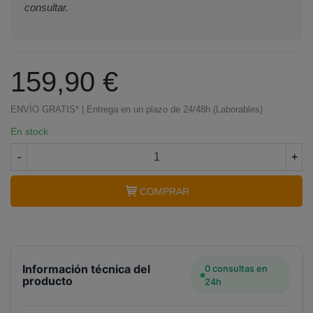
consultar.
159,90 €
ENVÍO GRATIS* | Entrega en un plazo de 24/48h (Laborables)
En stock
-
+
COMPRAR
Terminal de consulta
○ Motor activo -
Compresor inverter nevera R600a JIAXIPERA
(VMH1113Y(A))
Información técnica del
0 consultas en
producto
24h