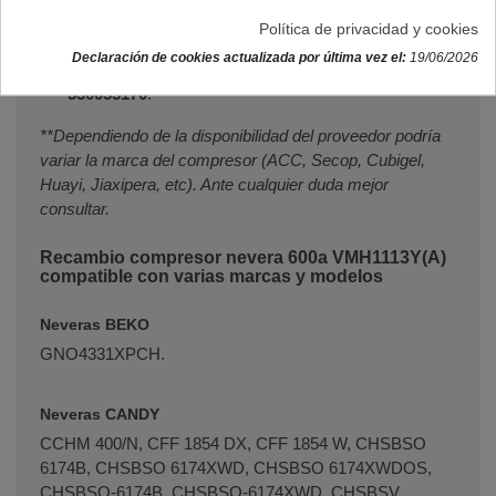
Amica:
1059533
.
Política de privacidad y cookies
Beko:
2400100257
.
Declaración de cookies actualizada por última vez el:
19/06/2026
Candy:
49117798
,
49099355
,
0530055170
y
530055170
.
**Dependiendo de la disponibilidad del proveedor podría
variar la marca del compresor (ACC, Secop, Cubigel,
Huayi, Jiaxipera, etc). Ante cualquier duda mejor
consultar.
Recambio compresor nevera 600a VMH1113Y(A)
compatible con varias marcas y modelos
Neveras BEKO
GNO4331XPCH.
Neveras CANDY
CCHM 400/N, CFF 1854 DX, CFF 1854 W, CHSBSO
6174B, CHSBSO 6174XWD, CHSBSO 6174XWDOS,
CHSBSO-6174B, CHSBSO-6174XWD, CHSBSV