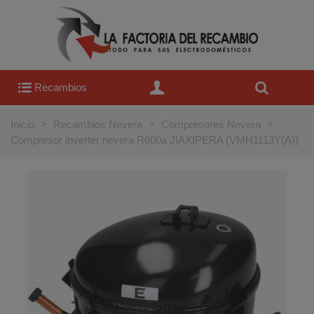
Recambios
Inicio
>
Recambios Nevera
>
Compresores Nevera
>
Compresor inverter nevera R600a JIAXIPERA (VMH1113Y(A))