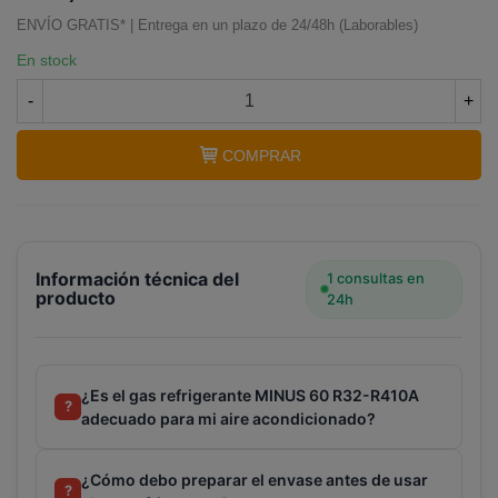
Terminal de consulta
○ Motor activo -
Gas
ENVÍO GRATIS* | Entrega en un plazo de 24/48h (Laborables)
refrigerante ecológico MINUS 60 R32-R410A
En stock
-
+
COMPRAR
Información técnica del
1 consultas en
producto
24h
¿Es el gas refrigerante MINUS 60 R32-R410A
?
adecuado para mi aire acondicionado?
¿Cómo debo preparar el envase antes de usar
?