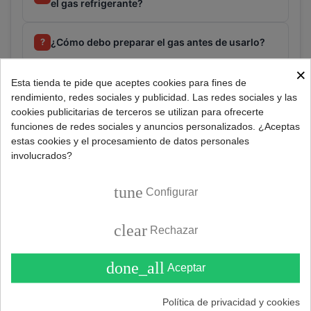
el gas refrigerante?
¿Cómo debo preparar el gas antes de usarlo?
?
×
Esta tienda te pide que aceptes cookies para fines de
Consultar
rendimiento, redes sociales y publicidad. Las redes sociales y las
cookies publicitarias de terceros se utilizan para ofrecerte
funciones de redes sociales y anuncios personalizados. ¿Aceptas
estas cookies y el procesamiento de datos personales
Referencia:
470040013
involucrados?
Marca:
HYCHILL
tune
Configurar
DESCRIPCIÓN
clear
Rechazar
done_all
Aceptar
Recarga gas refrigerante ecológico HyChill para aire
acondicionado.
Política de privacidad y cookies