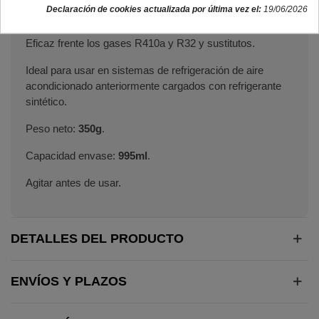
Gas refrigerante 100% orgánico Minus 60 principalmente
Declaración de cookies actualizada por última vez el:
19/06/2026
para sistemas de aire acondicionado.
Eficaz frente los gases R410a y R32 y sustitutos.
Ideal para usar en sistemas de refrigeración de aire
acondicionado anteriormente cargados con refrigerante
sintético.
Peso neto:
350g
.
Capacidad envase:
995ml
.
Agitar antes de usar.
DETALLES DEL PRODUCTO
ENVÍOS Y PLAZOS