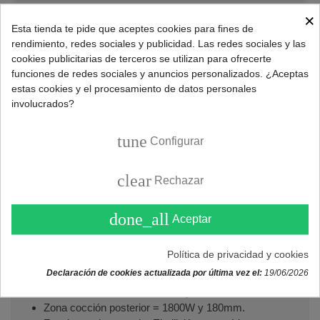
×
Esta tienda te pide que aceptes cookies para fines de
Referencia:
3MFT-2AC
rendimiento, redes sociales y publicidad. Las redes sociales y las
Marca:
GRUPO FAGOR
cookies publicitarias de terceros se utilizan para ofrecerte
funciones de redes sociales y anuncios personalizados. ¿Aceptas
estas cookies y el procesamiento de datos personales
involucrados?
DESCRIPCIÓN
tune
Configurar
Placa vitrocerámica radiante Fagor con doble zona de
cocción.
clear
Rechazar
Especificaciones técnicas vitrocerámica Fagor
3MFT-2AC:
done_all
Aceptar
Mandos = Táctil independientes en cada zona.
Estética = Superficie glass.
Política de privacidad y cookies
Potencia total = 3000W.
Declaración de cookies actualizada por última vez el:
19/06/2026
Dimensiones = 520x300mm.
Zona cocción frontal = 1200W y 145mm.
Zona cocción posterior = 1800W y 180mm.