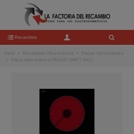
Recambios
Inicio
>
Recambios Vitrocerámica
>
Placas Vitrocerámica
>
Placa vitrocerámica FAGOR (3MFT-2AC)