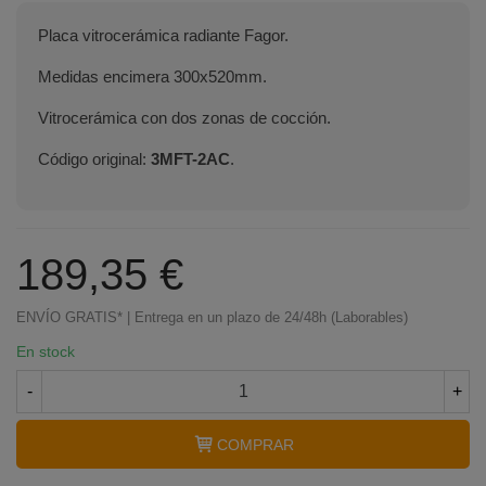
Placa vitrocerámica radiante Fagor.
Medidas encimera 300x520mm.
Vitrocerámica con dos zonas de cocción.
Código original:
3MFT-2AC
.
189,35 €
ENVÍO GRATIS* | Entrega en un plazo de 24/48h (Laborables)
En stock
-
+
COMPRAR
Terminal de consulta
○ Motor activo -
Placa
vitrocerámica FAGOR (3MFT-2AC)