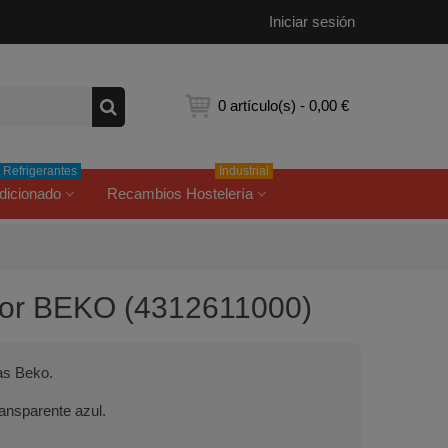
Iniciar sesión
0
artículo(s)
-
0,00 €
Refrigerantes
Industrial
dicionado
Recambios Hostelería
ador BEKO (4312611000)
as Beko.
ransparente azul.