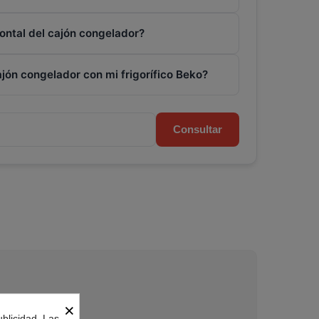
rontal del cajón congelador?
ajón congelador con mi frigorífico Beko?
Consultar
×
ublicidad. Las