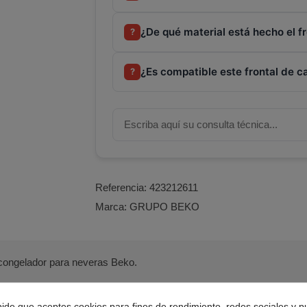
¿De qué material está hecho el f
?
¿Es compatible este frontal de c
?
Referencia:
423212611
Marca:
GRUPO BEKO
congelador para neveras Beko.
r de plástico y color transparente azul.
pide que aceptes cookies para fines de rendimiento, redes sociales y p