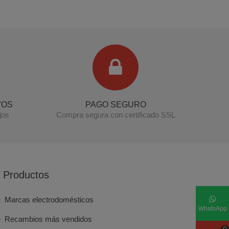
Terminal de consulta
○ Motor activo -
Frontal cajón congelador BEKO (4312611000)
VOS
PAGO SEGURO
jos
Compra segura con certificado SSL
Productos
Marcas electrodomésticos
WhatsApp
Recambios más vendidos