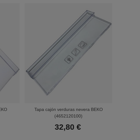
BEKO
Tapa cajón verduras nevera BEKO
Frontal 
(4652120100)
32,80 €