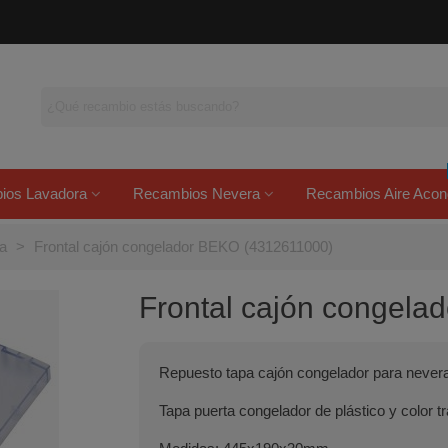
ios Lavadora
Recambios Nevera
Recambios Aire Acon
ra
>
Frontal cajón congelador BEKO (4312611000)
Frontal cajón congel
Repuesto tapa cajón congelador para never
Tapa puerta congelador de plástico y color t