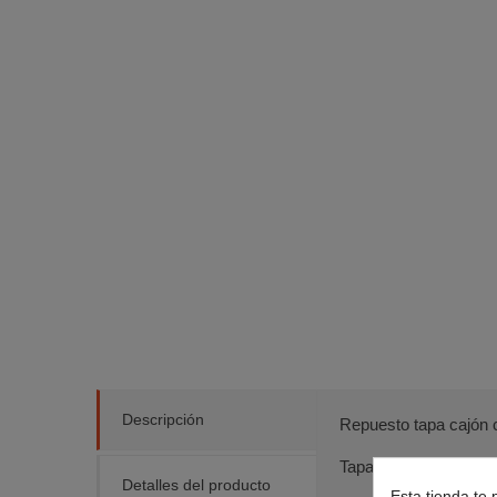
Descripción
Repuesto tapa cajón 
Tapa puerta congelado
Detalles del producto
Esta tienda te 