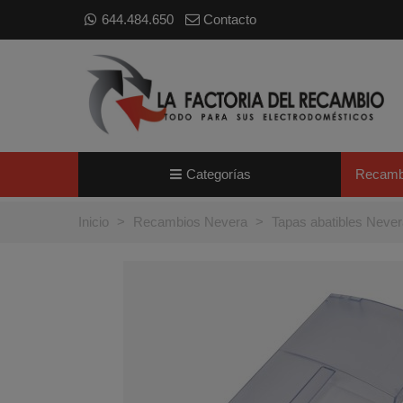
644.484.650
Contacto
Categorías
Recamb
Inicio
>
Recambios Nevera
>
Tapas abatibles Neve