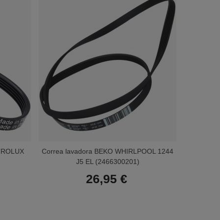
CTROLUX
Correa lavadora BEKO WHIRLPOOL 1244
Correa 
J5 EL (2466300201)
E
26,95 €