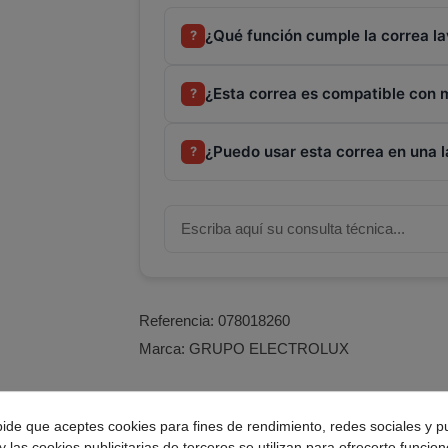
¿Qué función cumple la correa 
?
¿Esta correa es compatible con
?
¿Puedo usar esta correa en una 
?
Referencia:
078018260
Marca:
GRUPO ELECTROLUX
pide que aceptes cookies para fines de rendimiento, redes sociales y p
ransmisión para lavadoras AEG.
y las cookies publicitarias de terceros se utilizan para ofrecerte funcio