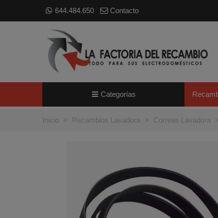
644.484.650
Contacto
Categorías
Recamb
Inicio
>
Recambios Lavadora
>
Correas Lavadora