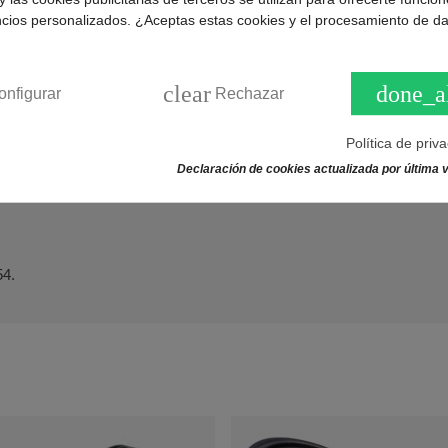
60H8 se encarga de transmitir el movimiento del motor al tambor de 
ncios personalizados. ¿Aceptas estas cookies y el procesamiento de d
50180
.
clear
done_a
onfigurar
Rechazar
de lavadoras compatibles:
Política de priv
Declaración de cookies actualizada por última v
, 605648561LAV6170W, LAV6100, LAV6100W, LAV6100W60564807
605-647-454, LAVAMAT 615, OKO LAVAMAT.
4.