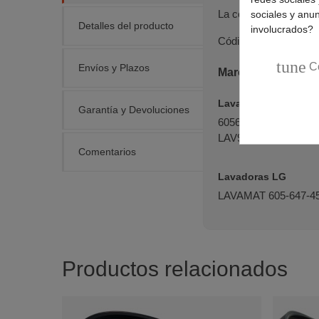
La correa lavadora 12
sociales y anu
Detalles del producto
involucrados?
Código original:
6452
tune
C
Envíos y Plazos
Marcas y modelos 
Lavadoras AEG
Garantía y Devoluciones
605648070LAV6100W
LAV905W, LAVAMAT 
Comentarios
Lavadoras LG
LAVAMAT 605-647-45
Productos relacionados