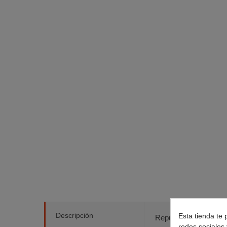
Descripción
Esta tienda te 
Repuesto correa de t
redes sociales 