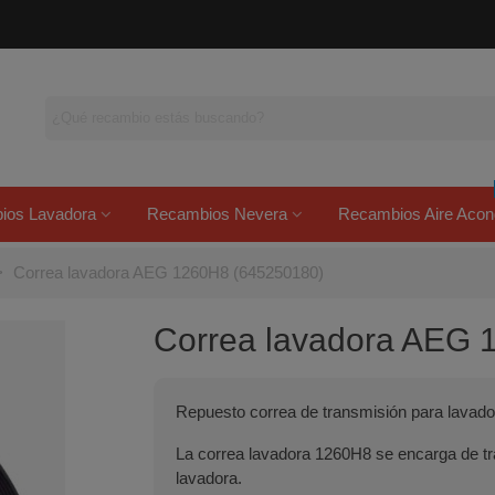
ios Lavadora
Recambios Nevera
Recambios Aire Acon
>
Correa lavadora AEG 1260H8 (645250180)
Correa lavadora AEG 
Repuesto correa de transmisión para lavad
La correa lavadora 1260H8 se encarga de tra
lavadora.