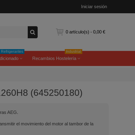
Iniciar sesión
0
artículo(s)
-
0,00 €
Refrigerantes
Industrial
dicionado
Recambios Hostelería
1260H8 (645250180)
oras AEG.
nsmitir el movimiento del motor al tambor de la