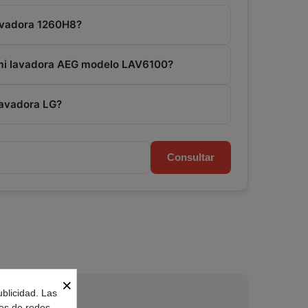
lavadora 1260H8?
 mi lavadora AEG modelo LAV6100?
lavadora LG?
Consultar
×
ublicidad. Las
nes de redes