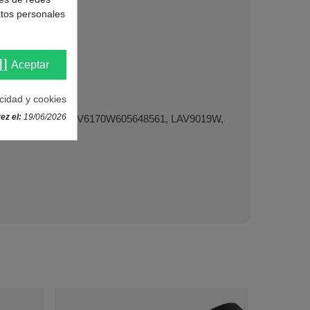
la lavadora.
atos personales
ll
Aceptar
acidad y cookies
ez el:
19/06/2026
0, LAV6170W, LAV6170W605648561, LAV9019W,