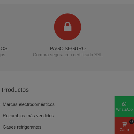
Terminal de consulta
○ Motor activo -
Correa lavadora AEG 1260H8 (645250180)
VOS
PAGO SEGURO
jos
Compra segura con certificado SSL
Productos
Marcas electrodomésticos
WhatsApp
Recambios más vendidos
0
Gases refrigerantes
Carro