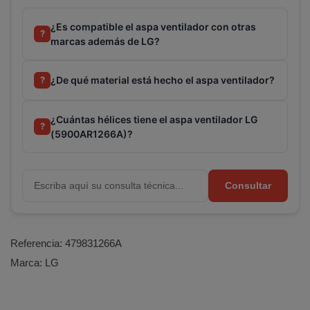
¿Es compatible el aspa ventilador con otras
?
marcas además de LG?
¿De qué material está hecho el aspa ventilador?
?
¿Cuántas hélices tiene el aspa ventilador LG
?
(5900AR1266A)?
Consultar
Referencia:
479831266A
Terminal de consulta
○ Motor activo -
Aspa
Marca:
LG
ventilador aire acondicionado LG
(5900AR1266A)