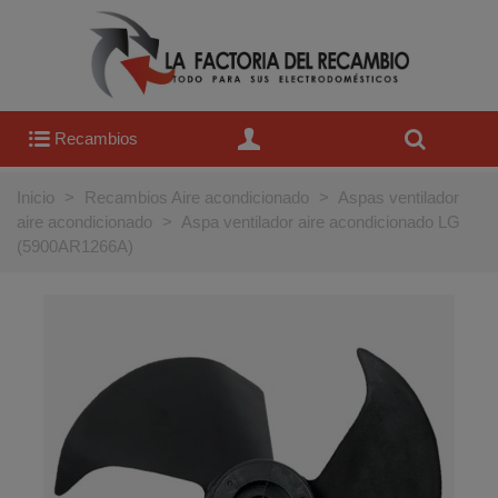
Recambios
Inicio
>
Recambios Aire acondicionado
>
Aspas ventilador
aire acondicionado
>
Aspa ventilador aire acondicionado LG
(5900AR1266A)