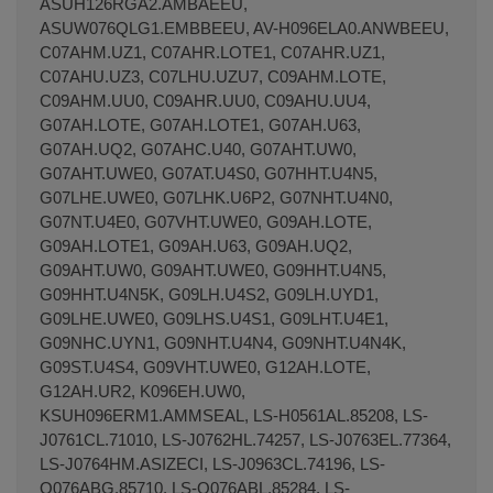
ASUH126RGA2.AMBAEEU,
ASUW076QLG1.EMBBEEU, AV-H096ELA0.ANWBEEU,
C07AHM.UZ1, C07AHR.LOTE1, C07AHR.UZ1,
C07AHU.UZ3, C07LHU.UZU7, C09AHM.LOTE,
C09AHM.UU0, C09AHR.UU0, C09AHU.UU4,
G07AH.LOTE, G07AH.LOTE1, G07AH.U63,
G07AH.UQ2, G07AHC.U40, G07AHT.UW0,
G07AHT.UWE0, G07AT.U4S0, G07HHT.U4N5,
G07LHE.UWE0, G07LHK.U6P2, G07NHT.U4N0,
G07NT.U4E0, G07VHT.UWE0, G09AH.LOTE,
G09AH.LOTE1, G09AH.U63, G09AH.UQ2,
G09AHT.UW0, G09AHT.UWE0, G09HHT.U4N5,
G09HHT.U4N5K, G09LH.U4S2, G09LH.UYD1,
G09LHE.UWE0, G09LHS.U4S1, G09LHT.U4E1,
G09NHC.UYN1, G09NHT.U4N4, G09NHT.U4N4K,
G09ST.U4S4, G09VHT.UWE0, G12AH.LOTE,
G12AH.UR2, K096EH.UW0,
KSUH096ERM1.AMMSEAL, LS-H0561AL.85208, LS-
J0761CL.71010, LS-J0762HL.74257, LS-J0763EL.77364,
LS-J0764HM.ASIZECI, LS-J0963CL.74196, LS-
Q076ABG.85710, LS-Q076ABL.85284, LS-