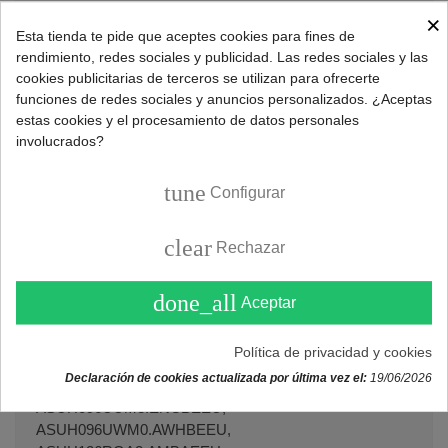
H096UBM4.ENCBEEU, AS-H096UMM0.AMTBEEU, AS-
×
H096UWM4.ENCBEEU, AS-H126RGA2.AMBAEEU, AS-
Esta tienda te pide que aceptes cookies para fines de
W076QLG1.EMBBEEU, ASUC076QLA0.AMBBEES,
rendimiento, redes sociales y publicidad. Las redes sociales y las
ASUC076QLL0.AMBBEEU, ASUH056WLA0.EMBBEEU,
cookies publicitarias de terceros se utilizan para ofrecerte
ASUH0766KA2.AMBAEEU, ASUH0766KA2.EMBAEEU,
funciones de redes sociales y anuncios personalizados. ¿Aceptas
estas cookies y el procesamiento de datos personales
ASUH076PDL2.AWDBEEU, ASUH076PML1.AMTBEEU,
involucrados?
ASUH076PML2.AMTBEEU, ASUH076PUL3.ENCBEEU,
ASUH076QGA2.AMBAEEU,
ASUH076QLA0.AMBBEES, ASUH076QLC0.AMBBLPT,
tune
Configurar
ASUH076QLL0.AMBBEEU, ASUH076ZBL0.ABLBEEU,
ASUH076ZML0.AMTBEEU, ASUH076ZRL0.AMRBEEU,
clear
Rechazar
ASUH076ZUL3.ENCBEEU, ASUH076ZWL0.AWHBEEU,
ASUH0966KA2.AMBAEEU, ASUH0966KA2.EMBAEEU,
ASUH096QGA2.AMBAEEU,
done_all
Aceptar
ASUH096RLA0.AMBBEES, ASUH096RLC0.AMBBLPT,
ASUH096RLL0.AMBBEEU, ASUH096UBM0.ABLBEEU,
Política de privacidad y cookies
ASUH096UMM0.AMTBEEU,
Declaración de cookies actualizada por última vez el:
19/06/2026
ASUH096URM0.AMRBEEU,
ASUH096UUM3.ENCBEEU,
ASUH096UWM0.AWHBEEU,