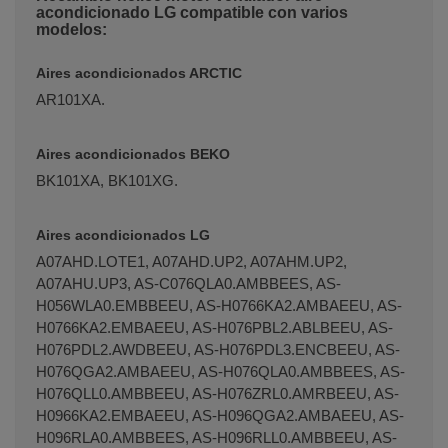
acondicionado LG compatible con varios
modelos:
Aires acondicionados ARCTIC
AR101XA.
Aires acondicionados BEKO
BK101XA, BK101XG.
Aires acondicionados LG
A07AHD.LOTE1, A07AHD.UP2, A07AHM.UP2,
A07AHU.UP3, AS-C076QLA0.AMBBEES, AS-
H056WLA0.EMBBEEU, AS-H0766KA2.AMBAEEU, AS-
H0766KA2.EMBAEEU, AS-H076PBL2.ABLBEEU, AS-
H076PDL2.AWDBEEU, AS-H076PDL3.ENCBEEU, AS-
H076QGA2.AMBAEEU, AS-H076QLA0.AMBBEES, AS-
H076QLL0.AMBBEEU, AS-H076ZRL0.AMRBEEU, AS-
H0966KA2.EMBAEEU, AS-H096QGA2.AMBAEEU, AS-
H096RLA0.AMBBEES, AS-H096RLL0.AMBBEEU, AS-