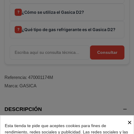
¿Cómo se utiliza el Gasica D2?
?
¿Qué tipo de gas refrigerante es el Gasica D2?
?
Consultar
Referencia:
470001174M
Marca:
GASICA
DESCRIPCIÓN
×
Esta tienda te pide que aceptes cookies para fines de
Recarga gas refrigerante ecológico Gasica D2 para aire
rendimiento, redes sociales y publicidad. Las redes sociales y las