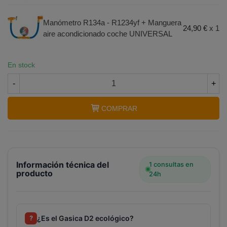
Terminal de consulta
○ Motor activo -
Gas
Manómetro R134a - R1234yf + Manguera
24,90 €
x 1
refrigerante ecológico GASICA D2 - R12 R134a +
aire acondicionado coche UNIVERSAL
manómetro
En stock
-
+
COMPRAR
Información técnica del
1 consultas en
producto
24h
¿Es el Gasica D2 ecológico?
?