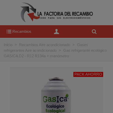
Recambios
Inicio
>
Recambios Aire acondicionado
>
Gases
refrigerantes Aire acondicionado
>
Gas refrigerante ecológico
GASICA D2 - R12 R134a + manómetro
PACK AHORRO
OFERTA