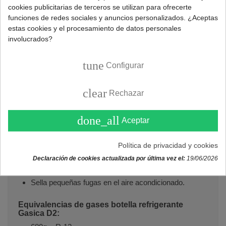
acondicionado y sistemas de refrigeración.
cookies publicitarias de terceros se utilizan para ofrecerte
funciones de redes sociales y anuncios personalizados. ¿Aceptas
Isobutano R600A eficaz y alternativo a los gases R12 y
estas cookies y el procesamiento de datos personales
R134a.
involucrados?
Botella carga de refrigerante apto para aires
acondicionados domésticos, automoción, neveras y
tune
Configurar
congeladores.
Incluye manómetro con manguera y válvula de
clear
Rechazar
servicio.
done_all
Aceptar
Características gas Gasica D2:
Sustituto de los gases R12 y R134a.
Política de privacidad y cookies
UN 1975 ISOBUTANO>85%.
Declaración de cookies actualizada por última vez el:
19/06/2026
Peso neto:
226g
.
Detector de fugas incorporado.
Sella pequeñas fugas en el aire acondicionado.
Equivalencias de gases botella refrigerante
Gasica D2: