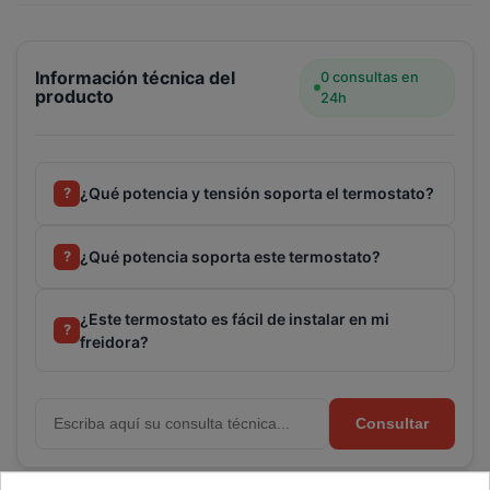
Información técnica del
0 consultas en
producto
24h
¿Qué potencia y tensión soporta el termostato?
?
¿Qué potencia soporta este termostato?
?
¿Este termostato es fácil de instalar en mi
?
freidora?
Consultar