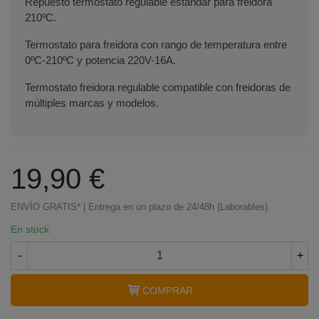
Repuesto termostato regulable estándar para freidora
210ºC.
Termostato para freidora con rango de temperatura entre
0ºC-210ºC y potencia 220V-16A.
Termostato freidora regulable compatible con freidoras de
múltiples marcas y modelos.
19,90 €
ENVÍO GRATIS* | Entrega en un plazo de 24/48h (Laborables)
En stock
-
+
Terminal de consulta
○ Motor activo -
COMPRAR
Termostato freidora UNIVERSAL 0-210ºC 16A