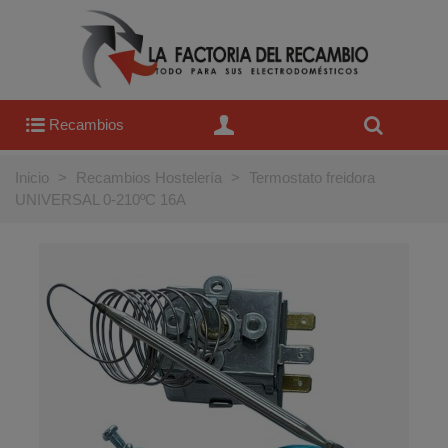
Recambios
Inicio
>
Recambios Hostelería
>
Termostato freidora
UNIVERSAL 0-210ºC 16A