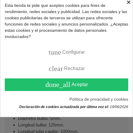
×
Esta tienda te pide que aceptes cookies para fines de
Referencia:
345000051
rendimiento, redes sociales y publicidad. Las redes sociales y las
Marca:
UNIVERSAL
cookies publicitarias de terceros se utilizan para ofrecerte
funciones de redes sociales y anuncios personalizados. ¿Aceptas
estas cookies y el procesamiento de datos personales
involucrados?
DESCRIPCIÓN
tune
Configurar
Repuesto termostato regulable estándar para freidora
210ºC.
clear
Rechazar
Características termostato freidora:
done_all
Aceptar
Regulable.
Temperatura máxima: 210°C.
Rango de temperatura: 0-210°C.
Política de privacidad y cookies
Potencia: 16A.
Declaración de cookies actualizada por última vez el:
19/06/2026
Tensión: 220V.
Diámetro bulbo: 5mm.
Longitud bulbo: 125mm.
Longitud tubo capilar: 1000mm.