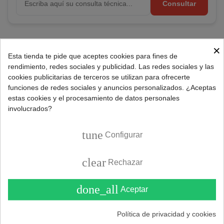
Consultar
Referencia:
354000091
×
Esta tienda te pide que aceptes cookies para fines de
Marca:
UNIVERSAL
rendimiento, redes sociales y publicidad. Las redes sociales y las
cookies publicitarias de terceros se utilizan para ofrecerte
funciones de redes sociales y anuncios personalizados. ¿Aceptas
DESCRIPCIÓN
estas cookies y el procesamiento de datos personales
involucrados?
Repuesto termostato regulable para calderas.
tune
Configurar
Características termostato:
clear
Rechazar
Regulable.
Temperatura máxima: 90°C.
done_all
Rango de temperatura: 0ºC-90°C.
Aceptar
Diámetro bulbo: 5mm.
Longitud bulbo: 125mm.
Política de privacidad y cookies
Longitud tubo capilar: 1000mm.