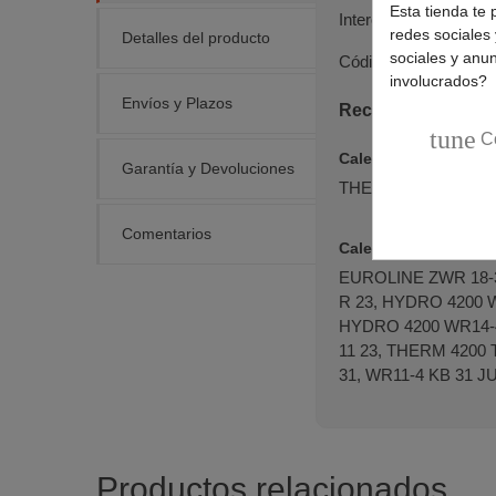
Esta tienda te 
Interconexión eléctric
redes sociales 
Detalles del producto
sociales y anu
Código original:
8738
involucrados?
Envíos y Plazos
Recambio conexion
tune
C
Calentadores BOSC
Garantía y Devoluciones
THERM 2500 O WR 1
Comentarios
Calentadores JUNK
EUROLINE ZWR 18-3
R 23, HYDRO 4200 
HYDRO 4200 WR14-4
11 23, THERM 4200 
31, WR11-4 KB 31 JU
Productos relacionados