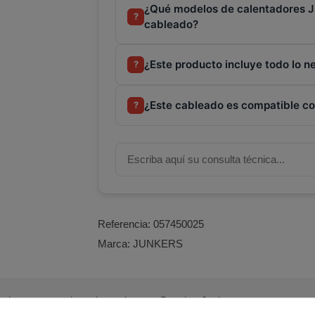
¿Qué modelos de calentadores J
?
cableado?
¿Este producto incluye todo lo ne
?
¿Este cableado es compatible co
?
Referencia:
057450025
Marca:
JUNKERS
xiones para calentadores de agua Bosch o Junkers.