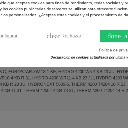
pide que aceptes cookies para fines de rendimiento, redes sociales y p
a completa para el módulo de control del calentador.
y las cookies publicitarias de terceros se utilizan para ofrecerte funcio
ncios personalizados. ¿Aceptas estas cookies y el procesamiento de d
727993
.
es sistema control calentador compatible con varias marc
clear
done_a
onfigurar
Rechazar
H
3-2 P, THERM 4000 O WR 10-2 P.
Política de priv
Declaración de cookies actualizada por última v
ERS
 C, EUROSTAR ZW 18-1 KE, HYDRO 4200 W5-4 KB 23 JU, HYDR
WR10-4 KB R 31, HYDRO 4200 WR11-4 KB 23 JU, HYDRO 4200 WR
 KB R 23 JU, HYDRONEXT 5600-5, THERM 4200 T4204 10 R 23, 
T4204 11 31, THERM 4200 T4204 14 31, THERM 4200 T4204 14 R 
.