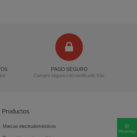
Terminal de consulta
○ Motor activo -
Cableado calentador JUNKERS
(8738727993)
VOS
PAGO SEGURO
jos
Compra segura con certificado SSL
Productos
Marcas electrodomésticos
WhatsApp