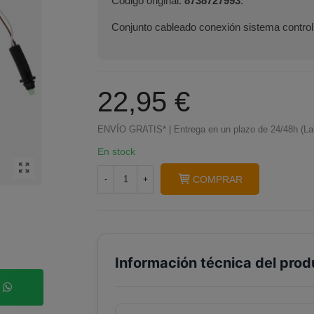
Código original:
8738727993
.
Conjunto cableado conexión sistema control
22,95 €
ENVÍO GRATIS* | Entrega en un plazo de 24/48h (La
En stock
COMPRAR
-
+
Información técnica del prod
p