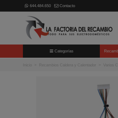
644.484.650
Contacto
Categorías
Recamb
Inicio
>
Recambios Caldera y Calentador
>
Varios C