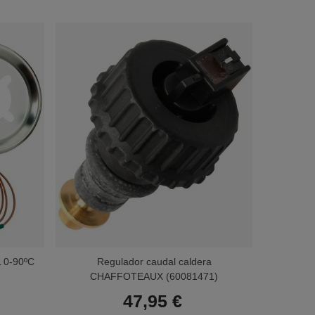
 0-90ºC
Regulador caudal caldera
Caja
CHAFFOTEAUX (60081471)
47,95 €