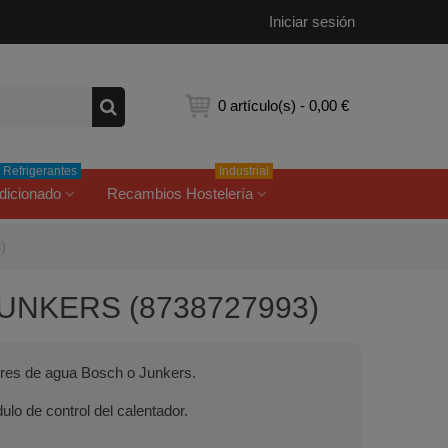
Iniciar sesión
0
artículo(s)
-
0,00 €
Refrigerantes
Industrial
dicionado
Recambios Hostelería
)
 JUNKERS (8738727993)
res de agua Bosch o Junkers.
ulo de control del calentador.