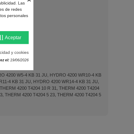
ublicidad. Las
nes de redes
atos personales
as y modelos:
ll
Aceptar
acidad y cookies
ez el:
19/06/2026
O 4200 W5-4 KB 31 JU, HYDRO 4200 WR10-4 KB
11-4 KB 31 JU, HYDRO 4200 WR14-4 KB 31 JU,
THERM 4200 T4204 10 R 31, THERM 4200 T4204
23, THERM 4200 T4204 5 23, THERM 4200 T4204 5