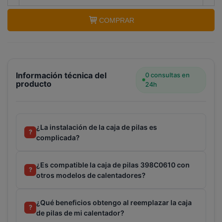
COMPRAR
Terminal de consulta
○ Motor activo -
Caja
Información técnica del
pilas calentador COINTRA (398C0610)
0 consultas en
producto
24h
¿La instalación de la caja de pilas es
?
complicada?
¿Es compatible la caja de pilas 398C0610 con
?
otros modelos de calentadores?
¿Qué beneficios obtengo al reemplazar la caja
?
de pilas de mi calentador?