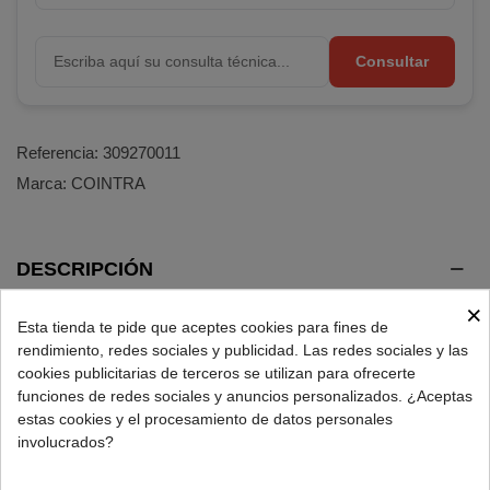
Consultar
Referencia:
309270011
Marca:
COINTRA
DESCRIPCIÓN
×
Esta tienda te pide que aceptes cookies para fines de
Repuesto porta baterías para calentadores de agua
rendimiento, redes sociales y publicidad. Las redes sociales y las
Cointra o Ferroli.
cookies publicitarias de terceros se utilizan para ofrecerte
funciones de redes sociales y anuncios personalizados. ¿Aceptas
Códigos originales:
398C0610
,
398C0770
y
398C3910
.
estas cookies y el procesamiento de datos personales
involucrados?
Recambio caja baterías calentador compatible
con varias marcas y modelos: