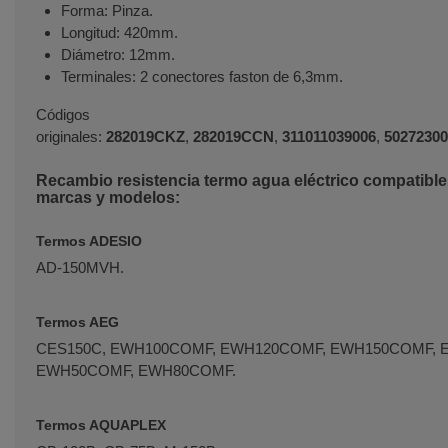
Forma: Pinza.
Longitud: 420mm.
Diámetro: 12mm.
Terminales: 2 conectores faston de 6,3mm.
Códigos
originales:
282019CKZ
,
282019CCN
,
311011039006
,
50272300
Recambio resistencia termo agua eléctrico compatible
marcas y modelos:
Termos ADESIO
AD-150MVH.
Termos AEG
CES150C, EWH100COMF, EWH120COMF, EWH150COMF, 
EWH50COMF, EWH80COMF.
Termos AQUAPLEX