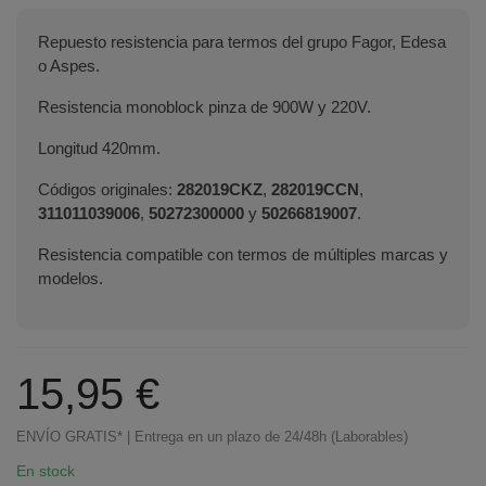
Repuesto resistencia para termos del grupo Fagor, Edesa
o Aspes.
Resistencia monoblock pinza de 900W y 220V.
Longitud 420mm.
Códigos originales:
282019CKZ
,
282019CCN
,
311011039006
,
50272300000
y
50266819007
.
Resistencia compatible con termos de múltiples marcas y
modelos.
15,95 €
ENVÍO GRATIS* | Entrega en un plazo de 24/48h (Laborables)
En stock