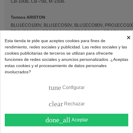
CB-100B, CB-75B, M-150B.
Termos ARISTON
BLU1ECO100V, BLU1ECO50V, BLU1ECO80V, PRO1ECO10
PRO1ECO80V, PROECO100V, PROECO50V, PROECO80V.
×
Esta tienda te pide que aceptes cookies para fines de
rendimiento, redes sociales y publicidad. Las redes sociales y las
Termos ASPES
cookies publicitarias de terceros se utilizan para ofrecerte
A150, A75.
funciones de redes sociales y anuncios personalizados. ¿Aceptas
estas cookies y el procesamiento de datos personales
Termos BRANDT
involucrados?
BRE-150.
tune
Configurar
Termos CALIFORNIA
clear
EWH100COMF, EWH100COMFN, EWH100RL, EWH100RLTR
Rechazar
EWH100SLTR, EWH120COMF, EWH120COMFN, EWH120SL
EWH150CLASN, EWH150R, EWH150RN, EWH150RTR, EW
done_all
Aceptar
EWH75RL, EWH75RLTR, EWH75SL, EWH75SLN, EWH75SL
EWH80COMFN, EWH80SLN.