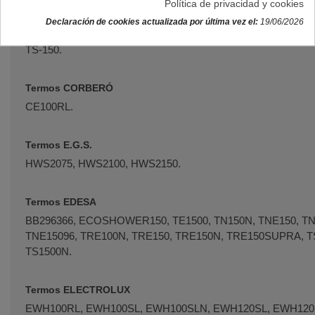
Política de privacidad y cookies
Declaración de cookies actualizada por última vez el:
19/06/2026
Termos CATA
TS-150.
Termos CORBERÓ
CE100RL.
Termos E.G.S.
HWS2075, HWS2100, HWS2150.
Termos EDESA
BB296366, ECOSHOWER150, TE1500, TN150N, TNE150, TN
TNE15096, TRE100N, TRE150, TRE150N, TRE150SUPRA, TS
TS1500N.
Termos ELECTROLUX
EWH100RL, EWH100SL, EWH100SLN, EWH120SL, EWH120