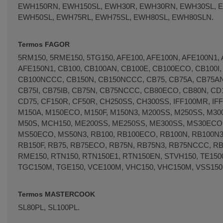
EWH150RN, EWH150SL, EWH30R, EWH30RN, EWH30SL, 
EWH50SL, EWH75RL, EWH75SL, EWH80SL, EWH80SLN.
Termos FAGOR
5RM150, 5RME150, 5TG150, AFE100, AFE100N, AFE100N1, 
AFE150N1, CB100, CB100AN, CB100E, CB100ECO, CB100I,
CB100NCCC, CB150N, CB150NCCC, CB75, CB75A, CB75A
CB75I, CB75IB, CB75N, CB75NCCC, CB80ECO, CB80N, CD
CD75, CF150R, CF50R, CH250SS, CH300SS, IFF100MR, IF
M150A, M150ECO, M150F, M150N3, M200SS, M250SS, M30
M50S, MCH150, ME200SS, ME250SS, ME300SS, MS30ECO
MS50ECO, MS50N3, RB100, RB100ECO, RB100N, RB100N
RB150F, RB75, RB75ECO, RB75N, RB75N3, RB75NCCC, R
RME150, RTN150, RTN150E1, RTN150EN, STVH150, TE1500
TGC150M, TGE150, VCE100M, VHC150, VHC150M, VSS150
Termos MASTERCOOK
SL80PL, SL100PL.