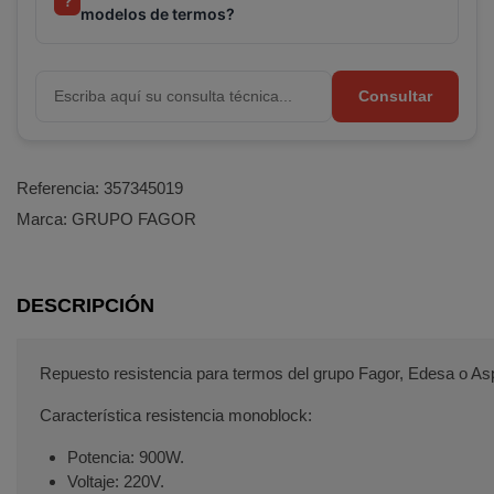
?
modelos de termos?
Consultar
Terminal de consulta
○ Motor activo -
Resistencia termo FAGOR EDESA ASPES 900W
Referencia:
357345019
(282019CKZ)
Marca:
GRUPO FAGOR
DESCRIPCIÓN
Repuesto resistencia para termos del grupo Fagor, Edesa o As
Característica resistencia monoblock:
Potencia: 900W.
Voltaje: 220V.