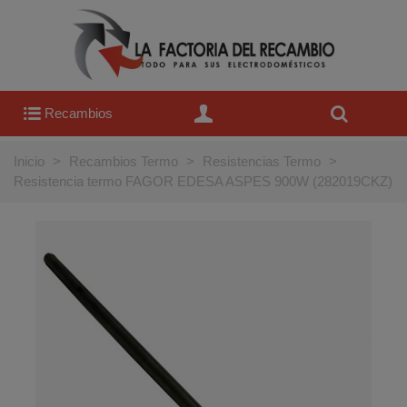
Recambios
Inicio
>
Recambios Termo
>
Resistencias Termo
>
Resistencia termo FAGOR EDESA ASPES 900W (282019CKZ)