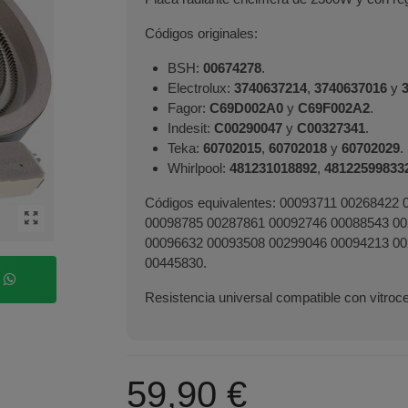
Códigos originales:
BSH:
00674278
.
Electrolux:
3740637214
,
3740637016
y
Fagor:
C69D002A0
y
C69F002A2
.
Indesit:
C00290047
y
C00327341
.
Teka:
60702015
,
60702018
y
60702029
.
Whirlpool:
481231018892
,
48122599833
Códigos equivalentes: 00093711 00268422
00098785 00287861 00092746 00088543 00
00096632 00093508 00299046 00094213 00
00445830.
p
Resistencia universal compatible con vitro
59,90 €