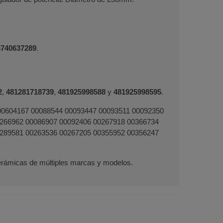
3740637289
.
2
,
481281718739
,
481925998588
y
481925998595
.
 00604167 00088544 00093447 00093511 00092350
266962 00086907 00092406 00267918 00366734
289581 00263536 00267205 00355952 00356247
cerámicas de múltiples marcas y modelos.