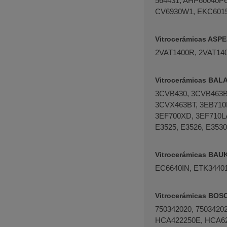
564431, AHP60040P
CV6930W1, EKC6015
Vitrocerámicas ASP
2VAT1400R, 2VAT140
Vitrocerámicas BAL
3CVB430, 3CVB463B
3CVX463BT, 3EB710
3EF700XD, 3EF710LA
E3525, E3526, E3530
Vitrocerámicas BA
EC6640IN, ETK34401
Vitrocerámicas BOS
750342020, 750342
HCA422250E, HCA62