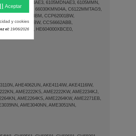
IN59I, 6105MBNAE3, 6105MDNAE3, 6105MMN,
ll
Aceptar
, 65030KMNY68, 66030KMN04A, C6122MMTAG9,
MBB, CCB6441MBM, CCP62001BW,
acidad y cookies
ABM, CCS6661ABW, CCS6662ABB,
HE604000XBAV9, HE604000XBCE0,
ez el:
19/06/2026
3110N, AHE4062UN, AKE4114IW, AKE4116IW,
222KN, AME2222KS, AME2222KW, AME2234KJ,
2264KN, AME2264KS, AME2264KW, AME2271EB,
E3039NN, AME3040NN, AME3051NN,