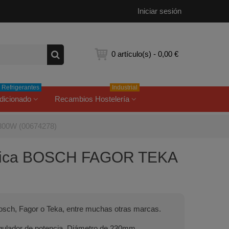
Iniciar sesión
0
artículo(s)
-
0,00 €
Refrigerantes
Industrial
dicionado
Recambios Hostelería
300W (00674278)
rámica BOSCH FAGOR TEKA
osch, Fagor o Teka, entre muchas otras marcas.
gulador de potencia. Diámetro de 230mm.