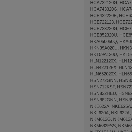
HCA722120G, HCA72
HCA743320G, HCA74
HCE422220E, HCE62
HCE722123, HCE722
HCE723220G, HCE7
HCE852320U, HCE85
HKA050050Q, HKA05
HKN39A020U, HKN39
HKT59A120U, HKT59
HLN122120X, HLN12
HLN42212FX, HLN42
HLN652020X, HLN6
HSN272GNN, HSN30
HSN712KSF, HSN72
HSN822HEU, HSN82
HSN882GNN, HSN89
NKE622A, NKE625A,
NKL630A, NKL632A,
NKM612G, NKM612X
NKM682FSS, NKM68