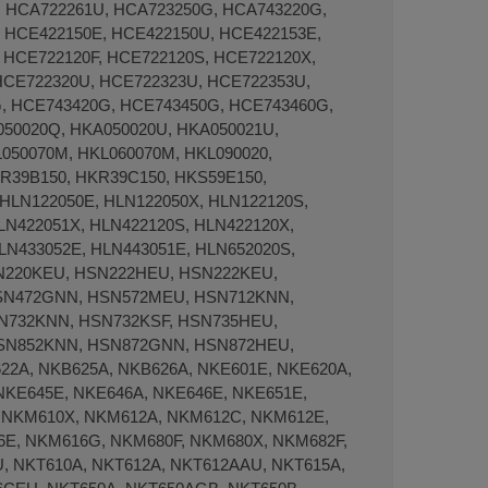
, HCA722261U, HCA723250G, HCA743220G,
 HCE422150E, HCE422150U, HCE422153E,
 HCE722120F, HCE722120S, HCE722120X,
HCE722320U, HCE722323U, HCE722353U,
, HCE743420G, HCE743450G, HCE743460G,
050020Q, HKA050020U, HKA050021U,
050070M, HKL060070M, HKL090020,
R39B150, HKR39C150, HKS59E150,
HLN122050E, HLN122050X, HLN122120S,
LN422051X, HLN422120S, HLN422120X,
LN433052E, HLN443051E, HLN652020S,
SN220KEU, HSN222HEU, HSN222KEU,
SN472GNN, HSN572MEU, HSN712KNN,
N732KNN, HSN732KSF, HSN735HEU,
SN852KNN, HSN872GNN, HSN872HEU,
2A, NKB625A, NKB626A, NKE601E, NKE620A,
NKE645E, NKE646A, NKE646E, NKE651E,
, NKM610X, NKM612A, NKM612C, NKM612E,
E, NKM616G, NKM680F, NKM680X, NKM682F,
 NKT610A, NKT612A, NKT612AAU, NKT615A,