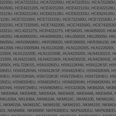
2220U, HCA722221U, HCA722250U, HCA722251U, HCA722260U
3350G, HCE422120S, HCE422120X, HCE422123U, HCE422128U,
2123U, HCE622124U, HCE622128U, HCE622323U, HCE624120U,
123U, HCE722150X, HCE722153U, HCE722160U, HCE722163U, 
23223G, HCE723250G, HCE743220G, HCE743250G, HCE743253G
2321U, HCL422127S, HCR422127S, HES602G, HKA050020, HKA
4020U, HKA090020U, HKA094020U, HKL050020, HKL050050, HKL
A050U, HKN39A060U, HKR390020, HKR390050, HKR39A150, HK
A120W, HKU150050M, HLN122020E, HLN122020S, HLN122020X, 
2150X, HLN122220E, HLN122250E, HLN422020S, HLN422021X, H
2150X, HLN422160S, HLN422160X, HLN423021E, HLN423041E, H
52050X, HSL722KSS, HSN102KEU, HSN112KNN, HSN112KSF, H
2KEU, HSN312KNN, HSN312KSF, HSN422HEU, HSN432KNN, H
2HEU, HSN722KNN, HSN722KSF, HSN725HEU, HSN732HEU, HS
2KEU, HSN832HEU, HSN832KEU, HSN832KNN, HSN842KNN, H
2GNN, HSN972MEU, HSN982MEU, HSS323026, NKB620A, NKB62
 NKE640A, NKE640E, NKE642A, NKE642E, NKE644A, NKE645A, 
 NKL635A, NKL636A, NKM610A, NKM610C, NKM610E, NKM610G
, NKM615A, NKM615C, NKM615E, NKM615G, NKM615X, NKM616
2X, NKM685E, NKM685F, NKP630EEU, NKP632EEU, NKP635EEU,