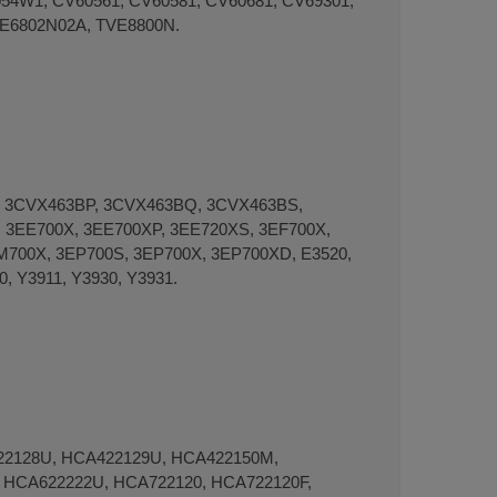
54W1, CV60561, CV60581, CV60681, CV69301,
E6802N02A, TVE8800N.
, 3CVX463BP, 3CVX463BQ, 3CVX463BS,
 3EE700X, 3EE700XP, 3EE720XS, 3EF700X,
EM700X, 3EP700S, 3EP700X, 3EP700XD, E3520,
, Y3911, Y3930, Y3931.
422128U, HCA422129U, HCA422150M,
 HCA622222U, HCA722120, HCA722120F,