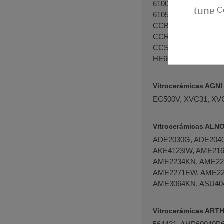
61000MMN18I, 610
tune
C
6105MMNAE3, 6105
CCB62002BW, CCB6
CCR66401BM, CCR6
CCS6662ABM, CCS6
HE604002XBCE0, H
Vitrocerámicas AGNI
EC500V, XVC31, XVC
Vitrocerámicas ALN
ADE2030G, ADE2040
AKE4123IW, AME21
AME2234KN, AME22
AME2271EW, AME22
AME3064KN, ASU4040
Vitrocerámicas AR