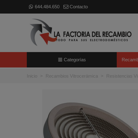
644.484.650
Contacto
Categorías
Recamb
Inicio
>
Recambios Vitrocerámica
>
Resistencias V