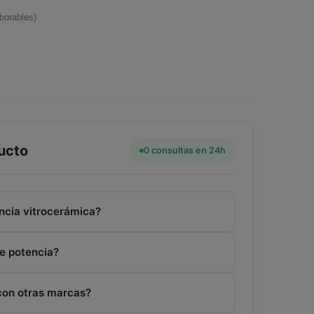
borables)
ucto
0 consultas en 24h
encia vitrocerámica?
de potencia?
 con otras marcas?