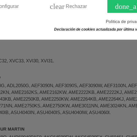
00MMNAB8, 61000MMRAB7, 61000MWR42I, 61000MWRAB7, 6100M
clear
done_a
onfigurar
Rechazar
MWNAE3, 6310DKM, 6310KM, 6400KMN, 6500KMN, 6500KMNAB9
200ABW, CCB6205ABW, CCB6400BBW, CCB6441ABM, CCB6441
Política de priv
6402BM, CCS62000BW, CCS6660ABM, CCS6660ABW, CCS6661
662ABW, EHC60020XAE8, HE604000CBOD4, HE604000FBAW1, 
Declaración de cookies actualizada por última v
M604000MBAU7.
32, XVC33, XVI30, XVI31.
O
G, ADL2050G, AEF3090N, AEF3090S, AEF3090W, AEF3100N, AEF
62KN, AME2162KS, AME2162KW, AME2222KB, AME2222KJ, AME2
43KB, AME2250KB, AME2250KW, AME2264KB, AME2264KJ, AME
71NN, AME2750KS, AME2750KW, AME3011NN, AME3024KN, AM
IB, ASU4040IN, ASU4040IS, ASU4040IW, ASU4060I.
THUR MARTIN