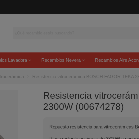
ios Lavadora
Recambios Nevera
Recambios Aire Acon
itrocerámica
>
Resistencia vitrocerámica BOSCH FAGOR TEKA 2
Resistencia vitroce
2300W (00674278)
Repuesto resistencia para vitrocerámicas B
Placa radiante encimera de 2300W y con re