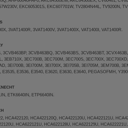
69Q, AHP60040PAF0, AKC64500EW, AKC64500EX, CV60461, CV60
7W230V, EKC605301S, EKC607701W, TV2804N44L, TV9200N, TV
ES
0X, 3VAT1400R, 3VAT1400V, 3VAT1400X, VAT1400I, VAT1400R.
AY
, 3CVB463BP, 3CVB463BQ, 3CVB463BS, 3CVB463BT, 3CVX463B
L, 3EB710X, 3EC700B, 3EC700M, 3EC700S, 3EC700X, 3EC700XD,
D, 3EI700B, 3EI700M, 3EI700X, 3EI705B, 3EI705M, 3EM700B, 3
, E3535, E3536, E3540, E3620, E3630, E3640, PEGASOFMH, Y3900
UKNECHT
IN, ETK6640IN, ETP6640IN.
CH
022, HCA422120, HCA422120Q, HCA422120U, HCA422121U, HCA
2120U, HCA622121U, HCA622128U, HCA622129U, HCA622221U,