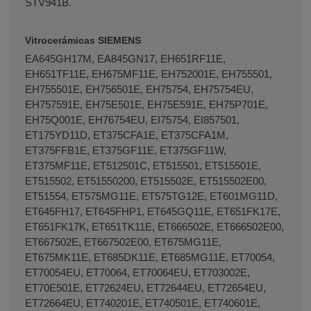
STV941B.
Vitrocerámicas SIEMENS
EA645GH17M, EA845GN17, EH651RF11E,
EH651TF11E, EH675MF11E, EH752001E, EH755501,
EH755501E, EH756501E, EH75754, EH75754EU,
EH757591E, EH75E501E, EH75E591E, EH75P701E,
EH75Q001E, EH76754EU, EI75754, EI857501,
ET175YD11D, ET375CFA1E, ET375CFA1M,
ET375FFB1E, ET375GF11E, ET375GF11W,
ET375MF11E, ET512501C, ET515501, ET515501E,
ET515502, ET51550200, ET515502E, ET515502E00,
ET51554, ET575MG11E, ET575TG12E, ET601MG11D,
ET645FH17, ET645FHP1, ET645GQ11E, ET651FK17E,
ET651FK17K, ET651TK11E, ET666502E, ET666502E00,
ET667502E, ET667502E00, ET675MG11E,
ET675MK11E, ET685DK11E, ET685MG11E, ET70054,
ET70054EU, ET70064, ET70064EU, ET703002E,
ET70E501E, ET72624EU, ET72644EU, ET72654EU,
ET72664EU, ET740201E, ET740501E, ET740601E,