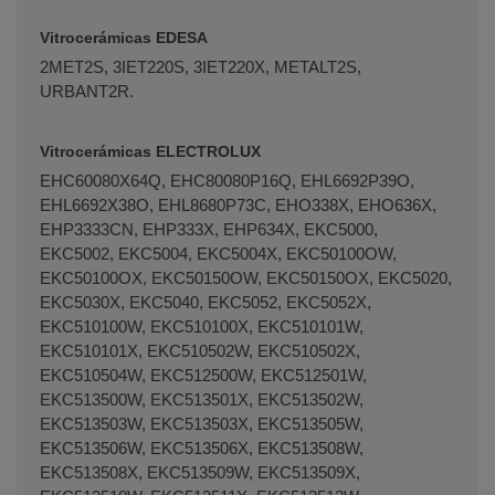
Vitrocerámicas EDESA
2MET2S, 3IET220S, 3IET220X, METALT2S,
URBANT2R.
Vitrocerámicas ELECTROLUX
EHC60080X64Q, EHC80080P16Q, EHL6692P39O,
EHL6692X38O, EHL8680P73C, EHO338X, EHO636X,
EHP3333CN, EHP333X, EHP634X, EKC5000,
EKC5002, EKC5004, EKC5004X, EKC50100OW,
EKC50100OX, EKC50150OW, EKC50150OX, EKC5020,
EKC5030X, EKC5040, EKC5052, EKC5052X,
EKC510100W, EKC510100X, EKC510101W,
EKC510101X, EKC510502W, EKC510502X,
EKC510504W, EKC512500W, EKC512501W,
EKC513500W, EKC513501X, EKC513502W,
EKC513503W, EKC513503X, EKC513505W,
EKC513506W, EKC513506X, EKC513508W,
EKC513508X, EKC513509W, EKC513509X,