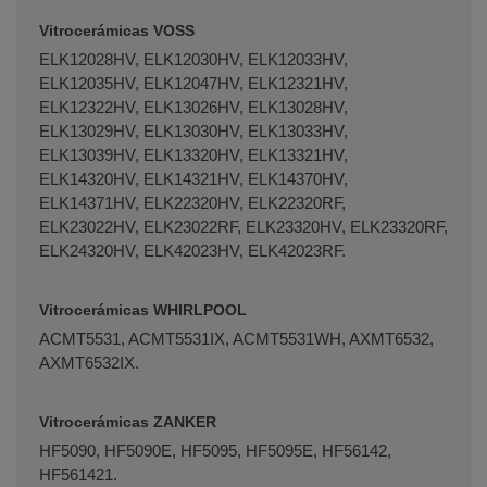
Vitrocerámicas VOSS
ELK12028HV, ELK12030HV, ELK12033HV,
ELK12035HV, ELK12047HV, ELK12321HV,
ELK12322HV, ELK13026HV, ELK13028HV,
ELK13029HV, ELK13030HV, ELK13033HV,
ELK13039HV, ELK13320HV, ELK13321HV,
ELK14320HV, ELK14321HV, ELK14370HV,
ELK14371HV, ELK22320HV, ELK22320RF,
ELK23022HV, ELK23022RF, ELK23320HV, ELK23320RF,
ELK24320HV, ELK42023HV, ELK42023RF.
Vitrocerámicas WHIRLPOOL
ACMT5531, ACMT5531IX, ACMT5531WH, AXMT6532,
AXMT6532IX.
Vitrocerámicas ZANKER
HF5090, HF5090E, HF5095, HF5095E, HF56142,
HF561421.