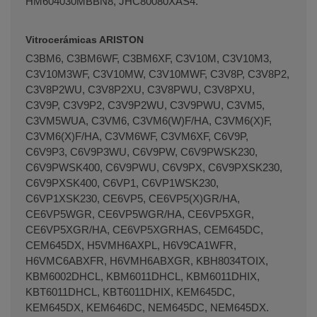
HM604030MBBN8, JHC80080XAS4.
Vitrocerámicas ARISTON
C3BM6, C3BM6WF, C3BM6XF, C3V10M, C3V10M3,
C3V10M3WF, C3V10MW, C3V10MWF, C3V8P, C3V8P2,
C3V8P2WU, C3V8P2XU, C3V8PWU, C3V8PXU,
C3V9P, C3V9P2, C3V9P2WU, C3V9PWU, C3VM5,
C3VM5WUA, C3VM6, C3VM6(W)F/HA, C3VM6(X)F,
C3VM6(X)F/HA, C3VM6WF, C3VM6XF, C6V9P,
C6V9P3, C6V9P3WU, C6V9PW, C6V9PWSK230,
C6V9PWSK400, C6V9PWU, C6V9PX, C6V9PXSK230,
C6V9PXSK400, C6VP1, C6VP1WSK230,
C6VP1XSK230, CE6VP5, CE6VP5(X)GR/HA,
CE6VP5WGR, CE6VP5WGR/HA, CE6VP5XGR,
CE6VP5XGR/HA, CE6VP5XGRHAS, CEM645DC,
CEM645DX, H5VMH6AXPL, H6V9CA1WFR,
H6VMC6ABXFR, H6VMH6ABXGR, KBH8034TOIX,
KBM6002DHCL, KBM6011DHCL, KBM6011DHIX,
KBT6011DHCL, KBT6011DHIX, KEM645DC,
KEM645DX, KEM646DC, NEM645DC, NEM645DX.