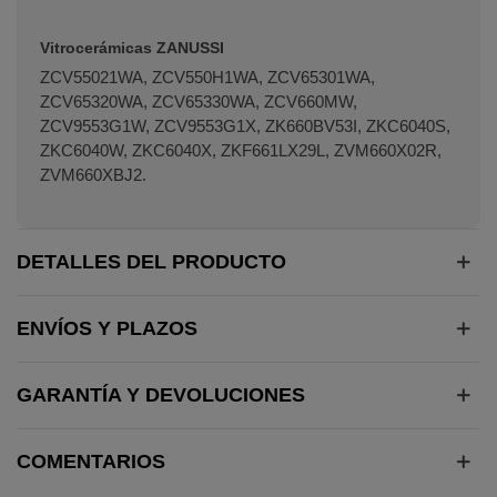
Vitrocerámicas ZANUSSI
ZCV55021WA, ZCV550H1WA, ZCV65301WA,
ZCV65320WA, ZCV65330WA, ZCV660MW,
ZCV9553G1W, ZCV9553G1X, ZK660BV53I, ZKC6040S,
ZKC6040W, ZKC6040X, ZKF661LX29L, ZVM660X02R,
ZVM660XBJ2.
DETALLES DEL PRODUCTO
ENVÍOS Y PLAZOS
GARANTÍA Y DEVOLUCIONES
COMENTARIOS