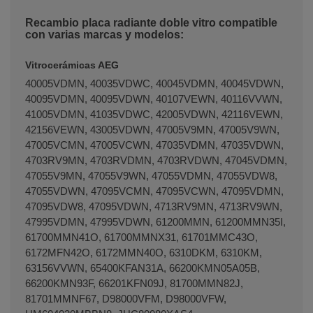
Recambio placa radiante doble vitro compatible
con varias marcas y modelos:
Vitrocerámicas AEG
40005VDMN, 40035VDWC, 40045VDMN, 40045VDWN,
40095VDMN, 40095VDWN, 40107VEWN, 40116VVWN,
41005VDMN, 41035VDWC, 42005VDWN, 42116VEWN,
42156VEWN, 43005VDWN, 47005V9MN, 47005V9WN,
47005VCMN, 47005VCWN, 47035VDMN, 47035VDWN,
4703RV9MN, 4703RVDMN, 4703RVDWN, 47045VDMN,
47055V9MN, 47055V9WN, 47055VDMN, 47055VDW8,
47055VDWN, 47095VCMN, 47095VCWN, 47095VDMN,
47095VDW8, 47095VDWN, 4713RV9MN, 4713RV9WN,
47995VDMN, 47995VDWN, 61200MMN, 61200MMN35I,
61700MMN41O, 61700MMNX31, 61701MMC43O,
6172MFN42O, 6172MMN40O, 6310DKM, 6310KM,
63156VVWN, 65400KFAN31A, 66200KMN05A05B,
66200KMN93F, 66201KFN09J, 81700MMN82J,
81701MMNF67, D98000VFM, D98000VFW,