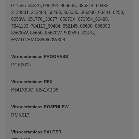
011556_30876, 046294_86660X, 085214_60482,
2134831, 213483_60483, 366936, 366936_60491, 6253,
6253W, 651776_30877, 65670X, 673954_60488,
7841133, 784113_60484, 852145, 85600, 85600B,
85600W, 85650, 85670W, 902590_30878,
FSVTC/EMC886660W309.
Vitrocerámicas PROGRESS
PCE200N.
Vitrocerámicas REX
K641X63C, K641XBD5.
Vitrocerámicas ROSENLEW
RMK617.
Vitrocerámicas SAUTER