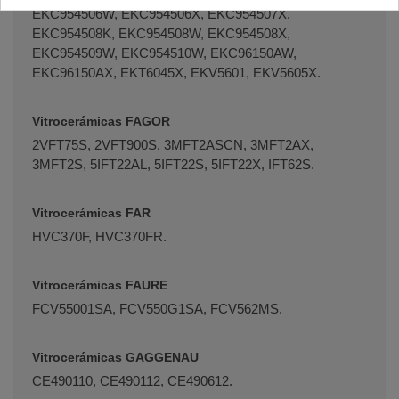
EKC954506W, EKC954506X, EKC954507X,
EKC954508K, EKC954508W, EKC954508X,
EKC954509W, EKC954510W, EKC96150AW,
EKC96150AX, EKT6045X, EKV5601, EKV5605X.
Vitrocerámicas FAGOR
2VFT75S, 2VFT900S, 3MFT2ASCN, 3MFT2AX,
3MFT2S, 5IFT22AL, 5IFT22S, 5IFT22X, IFT62S.
Vitrocerámicas FAR
HVC370F, HVC370FR.
Vitrocerámicas FAURE
FCV55001SA, FCV550G1SA, FCV562MS.
Vitrocerámicas GAGGENAU
CE490110, CE490112, CE490612.