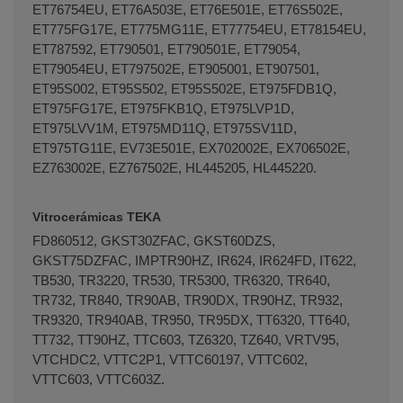
ET76754EU, ET76A503E, ET76E501E, ET76S502E,
ET775FG17E, ET775MG11E, ET77754EU, ET78154EU,
ET787592, ET790501, ET790501E, ET79054,
ET79054EU, ET797502E, ET905001, ET907501,
ET95S002, ET95S502, ET95S502E, ET975FDB1Q,
ET975FG17E, ET975FKB1Q, ET975LVP1D,
ET975LVV1M, ET975MD11Q, ET975SV11D,
ET975TG11E, EV73E501E, EX702002E, EX706502E,
EZ763002E, EZ767502E, HL445205, HL445220.
Vitrocerámicas TEKA
FD860512, GKST30ZFAC, GKST60DZS,
GKST75DZFAC, IMPTR90HZ, IR624, IR624FD, IT622,
TB530, TR3220, TR530, TR5300, TR6320, TR640,
TR732, TR840, TR90AB, TR90DX, TR90HZ, TR932,
TR9320, TR940AB, TR950, TR95DX, TT6320, TT640,
TT732, TT90HZ, TTC603, TZ6320, TZ640, VRTV95,
VTCHDC2, VTTC2P1, VTTC60197, VTTC602,
VTTC603, VTTC603Z.