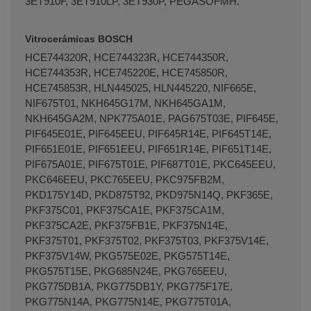
3ET910F, 3ET910LP, 3ET930P, PEGASOFMH.
Vitrocerámicas BOSCH
HCE744320R, HCE744323R, HCE744350R,
HCE744353R, HCE745220E, HCE745850R,
HCE745853R, HLN445025, HLN445220, NIF665E,
NIF675T01, NKH645G17M, NKH645GA1M,
NKH645GA2M, NPK775A01E, PAG675T03E, PIF645E,
PIF645E01E, PIF645EEU, PIF645R14E, PIF645T14E,
PIF651E01E, PIF651EEU, PIF651R14E, PIF651T14E,
PIF675A01E, PIF675T01E, PIF687T01E, PKC645EEU,
PKC646EEU, PKC765EEU, PKC975FB2M,
PKD175Y14D, PKD875T92, PKD975N14Q, PKF365E,
PKF375C01, PKF375CA1E, PKF375CA1M,
PKF375CA2E, PKF375FB1E, PKF375N14E,
PKF375T01, PKF375T02, PKF375T03, PKF375V14E,
PKF375V14W, PKG575E02E, PKG575T14E,
PKG575T15E, PKG685N24E, PKG765EEU,
PKG775DB1A, PKG775DB1Y, PKG775F17E,
PKG775N14A, PKG775N14E, PKG775T01A,