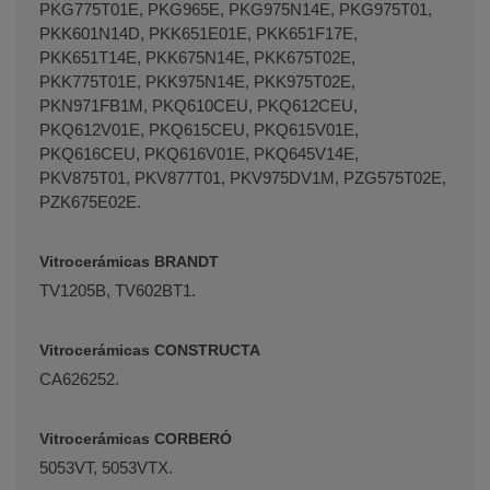
PKG775T01E, PKG965E, PKG975N14E, PKG975T01,
PKK601N14D, PKK651E01E, PKK651F17E,
PKK651T14E, PKK675N14E, PKK675T02E,
PKK775T01E, PKK975N14E, PKK975T02E,
PKN971FB1M, PKQ610CEU, PKQ612CEU,
PKQ612V01E, PKQ615CEU, PKQ615V01E,
PKQ616CEU, PKQ616V01E, PKQ645V14E,
PKV875T01, PKV877T01, PKV975DV1M, PZG575T02E,
PZK675E02E.
Vitrocerámicas BRANDT
TV1205B, TV602BT1.
Vitrocerámicas CONSTRUCTA
CA626252.
Vitrocerámicas CORBERÓ
5053VT, 5053VTX.