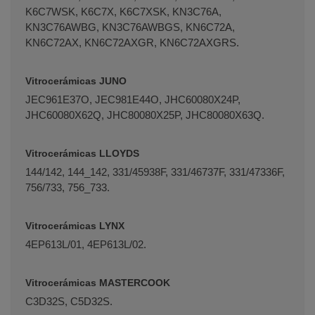
K6C7WSK, K6C7X, K6C7XSK, KN3C76A,
KN3C76AWBG, KN3C76AWBGS, KN6C72A,
KN6C72AX, KN6C72AXGR, KN6C72AXGRS.
Vitrocerámicas JUNO
JEC961E37O, JEC981E44O, JHC60080X24P,
JHC60080X62Q, JHC80080X25P, JHC80080X63Q.
Vitrocerámicas LLOYDS
144/142, 144_142, 331/45938F, 331/46737F, 331/47336F,
756/733, 756_733.
Vitrocerámicas LYNX
4EP613L/01, 4EP613L/02.
Vitrocerámicas MASTERCOOK
C3D32S, C5D32S.