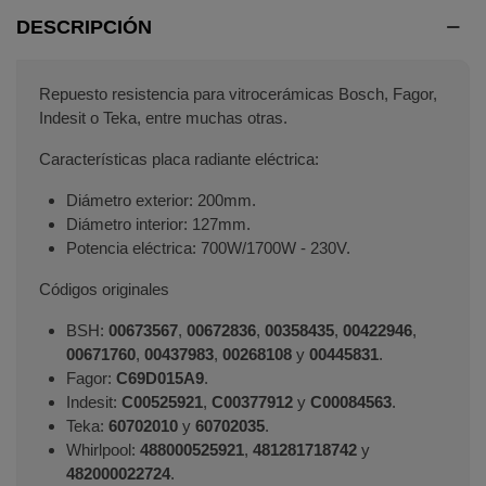
DESCRIPCIÓN
Repuesto resistencia para vitrocerámicas Bosch, Fagor,
Indesit o Teka, entre muchas otras.
Características placa radiante eléctrica:
Diámetro exterior: 200mm.
Diámetro interior: 127mm.
Potencia eléctrica: 700W/1700W - 230V.
Códigos originales
BSH:
00673567
,
00672836
,
00358435
,
00422946
,
00671760
,
00437983
,
00268108
y
00445831
.
Fagor:
C69D015A9
.
Indesit:
C00525921
,
C00377912
y
C00084563
.
Teka:
60702010
y
60702035
.
Whirlpool:
488000525921
,
481281718742
y
482000022724
.