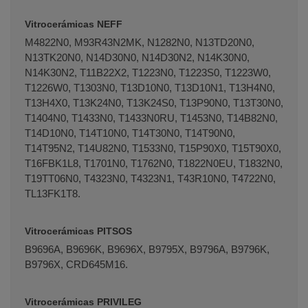
Vitrocerámicas NEFF
M4822N0, M93R43N2MK, N1282N0, N13TD20N0,
N13TK20N0, N14D30N0, N14D30N2, N14K30N0,
N14K30N2, T11B22X2, T1223N0, T1223S0, T1223W0,
T1226W0, T1303N0, T13D10N0, T13D10N1, T13H4N0,
T13H4X0, T13K24N0, T13K24S0, T13P90N0, T13T30N0,
T1404N0, T1433N0, T1433N0RU, T1453N0, T14B82N0,
T14D10N0, T14T10N0, T14T30N0, T14T90N0,
T14T95N2, T14U82N0, T1533N0, T15P90X0, T15T90X0,
T16FBK1L8, T1701N0, T1762N0, T1822N0EU, T1832N0,
T19TT06N0, T4323N0, T4323N1, T43R10N0, T4722N0,
TL13FK1T8.
Vitrocerámicas PITSOS
B9696A, B9696K, B9696X, B9795X, B9796A, B9796K,
B9796X, CRD645M16.
Vitrocerámicas PRIVILEG