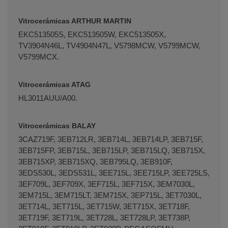
Terminal de consulta
○ Motor activo -
Vitrocerámicas ARTHUR MARTIN
Resistencia vitrocerámica BOSCH FAGOR TEKA
EKC513505S, EKC513505W, EKC513505X,
700/1700W (60702010)
TV3904N46L, TV4904N47L, V5798MCW, V5799MCW,
V5799MCX.
Vitrocerámicas ATAG
HL3011AUU/A00.
Vitrocerámicas BALAY
3CAZ719F, 3EB712LR, 3EB714L, 3EB714LP, 3EB715F,
3EB715FP, 3EB715L, 3EB715LP, 3EB715LQ, 3EB715X,
3EB715XP, 3EB715XQ, 3EB795LQ, 3EB910F,
3EDS530L, 3EDS531L, 3EE715L, 3EE715LP, 3EE725LS,
3EF709L, 3EF709X, 3EF715L, 3EF715X, 3EM7030L,
3EM715L, 3EM715LT, 3EM715X, 3EP715L, 3ET7030L,
3ET714L, 3ET715L, 3ET715W, 3ET715X, 3ET718F,
3ET719F, 3ET719L, 3ET728L, 3ET728LP, 3ET738P,