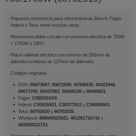
Repuesto resistencia para vitrocerámicas Bosch, Fagor,
Indesit o Teka, entre muchas otras.
Resistencia doble circuito con potencia eléctrica de 700W
+ 1700W y 230V.
Placa radiante eléctrica con exterior de 200mm de
diámetro e interior de 127mm de diámetro.
Códigos originales
BSH:
00673567
,
00672836
,
00358435
,
00422946
,
00671760
,
00437983
,
00268108
y
00445831
.
Fagor:
C69D015A9
.
Indesit:
C00525921
,
C00377912
y
C00084563
.
Teka:
60702010
y
60702035
.
Whirlpool:
488000525921
,
481281718742
y
482000022724
.