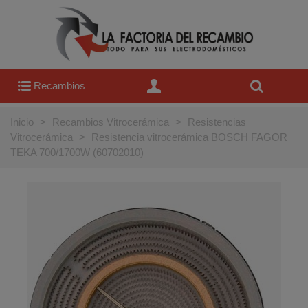
Recambios
Inicio
>
Recambios Vitrocerámica
>
Resistencias
Vitrocerámica
>
Resistencia vitrocerámica BOSCH FAGOR
TEKA 700/1700W (60702010)