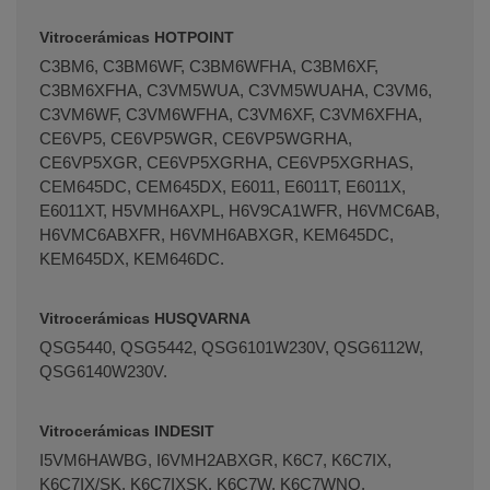
Vitrocerámicas HOTPOINT
C3BM6, C3BM6WF, C3BM6WFHA, C3BM6XF,
C3BM6XFHA, C3VM5WUA, C3VM5WUAHA, C3VM6,
C3VM6WF, C3VM6WFHA, C3VM6XF, C3VM6XFHA,
CE6VP5, CE6VP5WGR, CE6VP5WGRHA,
CE6VP5XGR, CE6VP5XGRHA, CE6VP5XGRHAS,
CEM645DC, CEM645DX, E6011, E6011T, E6011X,
E6011XT, H5VMH6AXPL, H6V9CA1WFR, H6VMC6AB,
H6VMC6ABXFR, H6VMH6ABXGR, KEM645DC,
KEM645DX, KEM646DC.
Vitrocerámicas HUSQVARNA
QSG5440, QSG5442, QSG6101W230V, QSG6112W,
QSG6140W230V.
Vitrocerámicas INDESIT
I5VM6HAWBG, I6VMH2ABXGR, K6C7, K6C7IX,
K6C7IX/SK, K6C7IXSK, K6C7W, K6C7WNO,