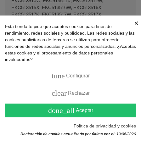
EKC513510W, EKC513511X, EKC513512W,
EKC513515X, EKC513516W, EKC513516X,
EKC513517K, EKC513517W, EKC513517X,
×
EKC513518S, EKC513518W, EKC513518X,
Esta tienda te pide que aceptes cookies para fines de
EKC513519X, EKC514500W, EKC514500X,
rendimiento, redes sociales y publicidad. Las redes sociales y las
EKC514501W, EKC514501X, EKC53500OW,
cookies publicitarias de terceros se utilizan para ofrecerte
EKC54500OW, EKC54500OX, EKC54501OX,
funciones de redes sociales y anuncios personalizados. ¿Aceptas
EKC54502OK, EKC54502OW, EKC54502OX,
estas cookies y el procesamiento de datos personales
EKC54503OS, EKC54503OW, EKC54504OW,
involucrados?
EKC54504OX, EKC54505OW, EKC54550OW,
EKC54550OX, EKC54551OX, EKC54552OK,
tune
Configurar
EKC54552OW, EKC54552OX, EKC54553OS,
EKC54553OW, EKC55500OW, EKC55500OX,
EKC55550OW, EKC55550OX, EKC55551OW,
clear
Rechazar
EKC55551OX, EKC55565OW, EKC55566OW,
EKC603505W, EKC603505X, EKC6049X, EKC60751W,
done_all
Aceptar
EKC60751X, EKC60752X, EKC607601W, EKC607601X,
EKC6150AOW, EKC6150AOX, EKC954301W,
EKC954301X, EKC954500W, EKC954500X,
Política de privacidad y cookies
EKC954501X, EKC954502K, EKC954502W,
Declaración de cookies actualizada por última vez el:
19/06/2026
EKC954502X, EKC954504W, EKC954505W,