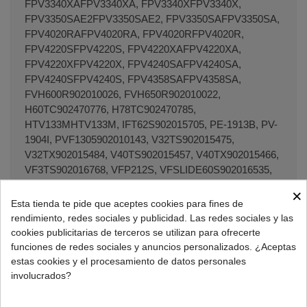
FPV3340XAFPV3340XA, FPV3340XFPV3340X,
FPV3350SAE2FPV3350SAE2, FPV3350SAFPV3350SA,
FPV4020RAFPV4020RA, FPV4020RFPV4020R,
FPV4220SFPV4220S, FPV4220XAFPV4220XA,
FPV4220XFPV4220X, FPV4240SAFPV4240SA,
FPV4240SFPV4240S, FPV4358SAFPV4358SA,
FVH600R902010026, FVH650R902010022,
H60TC902470776, H78TC902470785,
HTV133MHTV133M, IFT62S902015705, PE-1913B, PV-
1904I, PVF1305902010143, V32TS902015475,
V32TX902015484, V40TS902015457, V40TX902015466,
VF3TS902016768, VFP212S, VFSLIDE60S902016535,
VFSLIDE63S902016713, VFSLIDE78S902016526, VFT-
×
212S, VFT-400I, VFT212I902010318,
Esta tienda te pide que aceptes cookies para fines de
VFT212S902010354, VFT312I902013850,
rendimiento, redes sociales y publicidad. Las redes sociales y las
VFT312S902013869, VFT320I902010309,
cookies publicitarias de terceros se utilizan para ofrecerte
VFT320S902010345, VFT330I902013832,
funciones de redes sociales y anuncios personalizados. ¿Aceptas
VFT330S902013841, VFT400I902010602,
estas cookies y el procesamiento de datos personales
VFT400R902010611, VFT400S902014298,
involucrados?
VFT750S902010504, VFW40X902010024,
VS3100N902110406, VS3200N902015180,