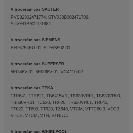
Vitrocerámicas SAUTER
PVS32902471774, STV938B902471708,
STV941B902471684.
Vitrocerámicas SIEMENS
EH76754EU-01, ET95S502-01.
Vitrocerámicas SUPERSER
5EI346V-01, 5EI366V-01, VCA110-02.
Vitrocerámicas TEKA
1TR641, 1TR621, TB6415VR, TB630VR01, TB630VR00,
TB630VR01, TC620, TR620, TR630VR01, TR640,
TT020, TT600, TT620, TZ640, VTCM, VTTC60.3, VTCB,
VTCE, VTCM, VTN, VTNDC.
Vitrocerámicas WHIRLPOOL