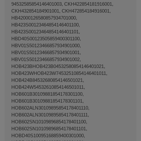
94532585854146401003, CKH422854181916001,
CKH432854184901001, CKH472854184916001,
HB42000126580857934701000,
HB423S00123464854146401100,
HB423S00123464854146401101,
HBD40S00123505859400301100,
HBV01S50123466857934901000,
HBV01S50123466857934901001,
HBV01S50123466857934901002,
HOB423BHOB423B04532580854146401021,
HOB423WHOB423W74532510854146401011,
HOB424B84532680854146501021,
HOB424W54532610854146501011,
HOB601B30109881854178301100,
HOB601B30109881854178301101,
HOB602ALN30109895854178401110,
HOB602ALN30109895854178401111,
HOB602SN10109896854178401100,
HOB602SN10109896854178401101,
HOBD40S10095168859400301000,