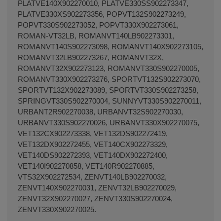
PLATVE140X902270010, PLATVE330SS902273347,
PLATVE330XS902273356, POPVT132S902273249,
POPVT330S902273052, POPVT330X902273061,
ROMAN-VT32LB, ROMANVT140LB902273301,
ROMANVT140S902273098, ROMANVT140X902273105,
ROMANVT32LB902273267, ROMANVT32X,
ROMANVT32X902273123, ROMANVT330S902270005,
ROMANVT330X902273276, SPORTVT132S902273070,
SPORTVT132X902273089, SPORTVT330S902273258,
SPRINGVT330S902270004, SUNNYVT330S902270011,
URBANT2R902270038, URBANVT32S902270030,
URBANVT330S902270026, URBANVT330X902270075,
VET132CX902273338, VET132DS902272419,
VET132DX902272455, VET140CX902273329,
VET140DS902272393, VET140DX902272400,
VET140I902270858, VET140R902270885,
VTS32X902272534, ZENVT140LB902270032,
ZENVT140X902270031, ZENVT32LB902270029,
ZENVT32X902270027, ZENVT330S902270024,
ZENVT330X902270025.