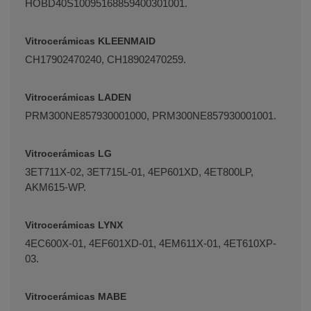
HOBD40S10095168859400301001.
Vitrocerámicas KLEENMAID
CH17902470240, CH18902470259.
Vitrocerámicas LADEN
PRM300NE857930001000, PRM300NE857930001001.
Vitrocerámicas LG
3ET711X-02, 3ET715L-01, 4EP601XD, 4ET800LP,
AKM615-WP.
Vitrocerámicas LYNX
4EC600X-01, 4EF601XD-01, 4EM611X-01, 4ET610XP-
03.
Vitrocerámicas MABE