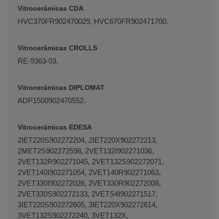
Vitrocerámicas CDA
HVC370FR902470029, HVC670FR902471700.
Vitrocerámicas CROLLS
RE-9363-03.
Vitrocerámicas DIPLOMAT
ADP1500902470552.
Vitrocerámicas EDESA
Terminal de consulta
○ Motor activo -
2IET220S902272204, 2IET220X902272213,
Resistencia vitrocerámica BALAY BOSCH
2MET2S902272598, 2VET132I902271036,
SIEMENS (289561)
2VET132R902271045, 2VET132S902272071,
2VET140I902271054, 2VET140R902271063,
2VET330I902272026, 2VET330R902272008,
2VET330S902272133, 2VETS4I902271517,
3IET220S902272605, 3IET220X902272614,
3VET132S902272240, 3VET132X,