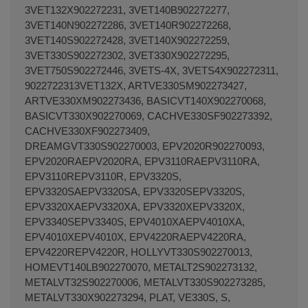
3VET132X902272231, 3VET140B902272277,
3VET140N902272286, 3VET140R902272268,
3VET140S902272428, 3VET140X902272259,
3VET330S902272302, 3VET330X902272295,
3VET750S902272446, 3VETS-4X, 3VETS4X902272311,
9022722313VET132X, ARTVE330SM902273427,
ARTVE330XM902273436, BASICVT140X902270068,
BASICVT330X902270069, CACHVE330SF902273392,
CACHVE330XF902273409,
DREAMGVT330S902270003, EPV2020R902270093,
EPV2020RAEPV2020RA, EPV3110RAEPV3110RA,
EPV3110REPV3110R, EPV3320S,
EPV3320SAEPV3320SA, EPV3320SEPV3320S,
EPV3320XAEPV3320XA, EPV3320XEPV3320X,
EPV3340SEPV3340S, EPV4010XAEPV4010XA,
EPV4010XEPV4010X, EPV4220RAEPV4220RA,
EPV4220REPV4220R, HOLLYVT330S902270013,
HOMEVT140LB902270070, METALT2S902273132,
METALVT32S902270006, METALVT330S902273285,
METALVT330X902273294, PLAT, VE330S, S,