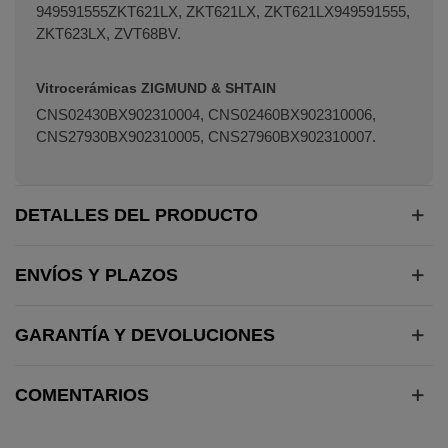
949591555ZKT621LX, ZKT621LX, ZKT621LX949591555,
ZKT623LX, ZVT68BV.
Vitrocerámicas ZIGMUND & SHTAIN
CNS02430BX902310004, CNS02460BX902310006,
CNS27930BX902310005, CNS27960BX902310007.
DETALLES DEL PRODUCTO
ENVÍOS Y PLAZOS
GARANTÍA Y DEVOLUCIONES
COMENTARIOS