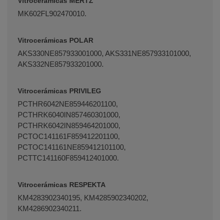
Vitrocerámicas MERTZ
MK602FL902470010.
Vitrocerámicas POLAR
AKS330NE857933001000, AKS331NE857933101000,
AKS332NE857933201000.
Vitrocerámicas PRIVILEG
PCTHR6042NE859446201100,
PCTHRK6040IN857460301000,
PCTHRK6042IN859464201000,
PCTOC141161F859412201100,
PCTOC141161NE859412101100,
PCTTC141160F859412401000.
Vitrocerámicas RESPEKTA
KM4283902340195, KM4285902340202,
KM4286902340211.