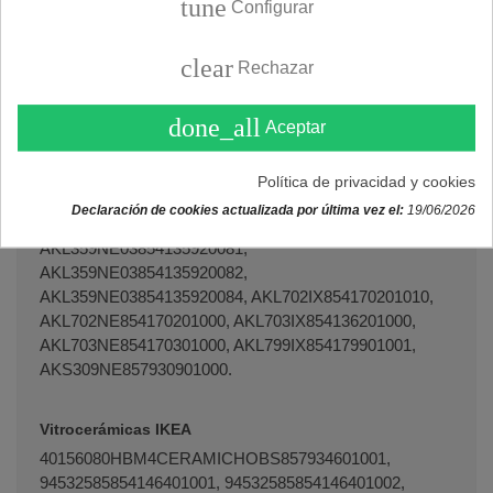
tune
Configurar
VSM3SVSM3S, VT130MX902010027, VT63PMT.
clear
Rechazar
Vitrocerámicas GENERAL ELECTRIC
AVGP6004902471697, CTEGE060S412902471962,
done_all
Aceptar
CTEGE080S512902471971, JEU560E6J1BG902470909,
JEU580E6J1BG902470918, PVP6004902470075.
Política de privacidad y cookies
Declaración de cookies actualizada por última vez el:
19/06/2026
Vitrocerámicas IGNIS
AKL359NE03854135920081,
AKL359NE03854135920082,
AKL359NE03854135920084, AKL702IX854170201010,
AKL702NE854170201000, AKL703IX854136201000,
AKL703NE854170301000, AKL799IX854179901001,
AKS309NE857930901000.
Vitrocerámicas IKEA
40156080HBM4CERAMICHOBS857934601001,
94532585854146401001, 94532585854146401002,