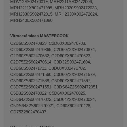
MDV12S902470019, MRH2211S902472006,
MRH2211X902471999, MRH2320S902472033,
MRH2330S902472015, MRH2330X902472024,
MRH2400X902471980.
Vitrocerámicas MASTERCOOK
C2D60S902470829, C2D60X902470703,
C2D60Z2S902470865, C2D60Z2X902470874,
C2D60ZS902470632, C2D60ZX902470623,
C2D75Z2S902470614, C3D32S902471604,
C3D60S902471711, C3D60X902471702,
C3D60Z2S902471560, C3D60Z2X902471579,
C3D60ZS902471588, C3D60ZX902471597,
C3D75Z2S902471551, C3DS64Z2S902472051,
C5D32S902470022, C5D64X902470025,
C5D64Z2S902470023, C5D64Z2X902470024,
C5DS64Z2S902470021, CD60Z902470428,
CD75Z2902470437.