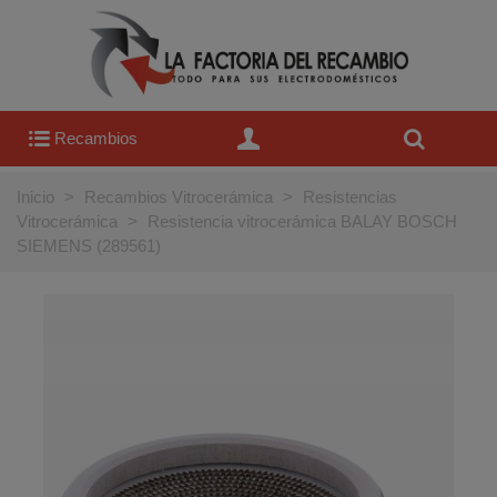
Recambios
Inicio
>
Recambios Vitrocerámica
>
Resistencias
Vitrocerámica
>
Resistencia vitrocerámica BALAY BOSCH
SIEMENS (289561)