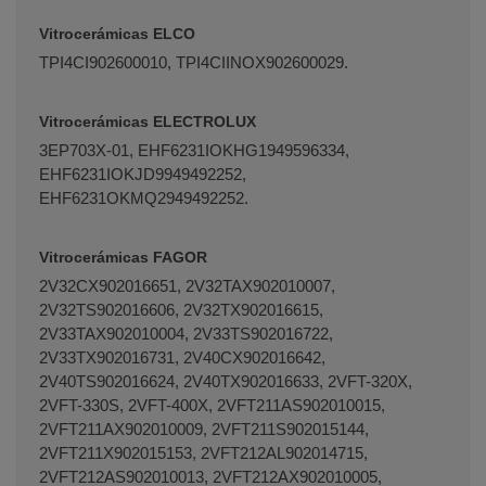
Vitrocerámicas ELCO
TPI4CI902600010, TPI4CIINOX902600029.
Vitrocerámicas ELECTROLUX
3EP703X-01, EHF6231IOKHG1949596334,
EHF6231IOKJD9949492252,
EHF6231OKMQ2949492252.
Vitrocerámicas FAGOR
2V32CX902016651, 2V32TAX902010007,
2V32TS902016606, 2V32TX902016615,
2V33TAX902010004, 2V33TS902016722,
2V33TX902016731, 2V40CX902016642,
2V40TS902016624, 2V40TX902016633, 2VFT-320X,
2VFT-330S, 2VFT-400X, 2VFT211AS902010015,
2VFT211AX902010009, 2VFT211S902015144,
2VFT211X902015153, 2VFT212AL902014715,
2VFT212AS902010013, 2VFT212AX902010005,