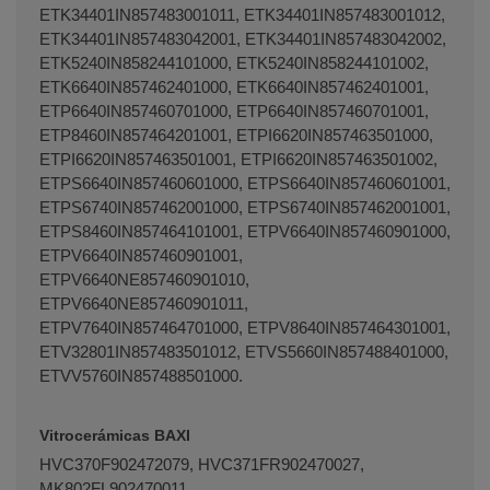
ETK34401IN857483001011, ETK34401IN857483001012,
ETK34401IN857483042001, ETK34401IN857483042002,
ETK5240IN858244101000, ETK5240IN858244101002,
ETK6640IN857462401000, ETK6640IN857462401001,
ETP6640IN857460701000, ETP6640IN857460701001,
ETP8460IN857464201001, ETPI6620IN857463501000,
ETPI6620IN857463501001, ETPI6620IN857463501002,
ETPS6640IN857460601000, ETPS6640IN857460601001,
ETPS6740IN857462001000, ETPS6740IN857462001001,
ETPS8460IN857464101001, ETPV6640IN857460901000,
ETPV6640IN857460901001,
ETPV6640NE857460901010,
ETPV6640NE857460901011,
ETPV7640IN857464701000, ETPV8640IN857464301001,
ETV32801IN857483501012, ETVS5660IN857488401000,
ETVV5760IN857488501000.
Vitrocerámicas BAXI
HVC370F902472079, HVC371FR902470027,
MK802FL902470011.