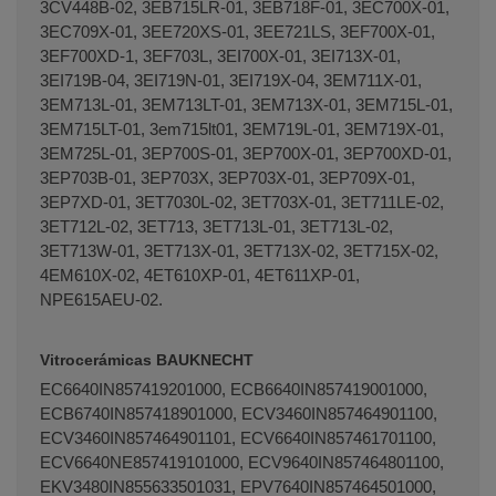
3CV448B-02, 3EB715LR-01, 3EB718F-01, 3EC700X-01,
3EC709X-01, 3EE720XS-01, 3EE721LS, 3EF700X-01,
3EF700XD-1, 3EF703L, 3EI700X-01, 3EI713X-01,
3EI719B-04, 3EI719N-01, 3EI719X-04, 3EM711X-01,
3EM713L-01, 3EM713LT-01, 3EM713X-01, 3EM715L-01,
3EM715LT-01, 3em715lt01, 3EM719L-01, 3EM719X-01,
3EM725L-01, 3EP700S-01, 3EP700X-01, 3EP700XD-01,
3EP703B-01, 3EP703X, 3EP703X-01, 3EP709X-01,
3EP7XD-01, 3ET7030L-02, 3ET703X-01, 3ET711LE-02,
3ET712L-02, 3ET713, 3ET713L-01, 3ET713L-02,
3ET713W-01, 3ET713X-01, 3ET713X-02, 3ET715X-02,
4EM610X-02, 4ET610XP-01, 4ET611XP-01,
NPE615AEU-02.
Vitrocerámicas BAUKNECHT
EC6640IN857419201000, ECB6640IN857419001000,
ECB6740IN857418901000, ECV3460IN857464901100,
ECV3460IN857464901101, ECV6640IN857461701100,
ECV6640NE857419101000, ECV9640IN857464801100,
EKV3480IN855633501031, EPV7640IN857464501000,