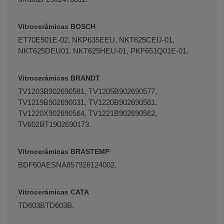
Vitrocerámicas BOSCH
ET70E501E-02, NKP635EEU, NKT625CEU-01,
NKT625DEU01, NKT625HEU-01, PKF651Q01E-01.
Vitrocerámicas BRANDT
TV1203B902690581, TV1205B902690577,
TV1219B902690031, TV1220B902690561,
TV1220X902690564, TV1221B902690562,
TV602BT1902690173.
Vitrocerámicas BRASTEMP
BDF60AESNA857926124002.
Vitrocerámicas CATA
TD603BTD603B.