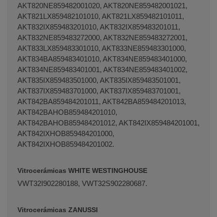
AKT820NE859482001020, AKT820NE859482001021,
AKT821LX859482101010, AKT821LX859482101011,
AKT832IX859483201010, AKT832IX859483201011,
AKT832NE859483272000, AKT832NE859483272001,
AKT833LX859483301010, AKT833NE859483301000,
AKT834BA859483401010, AKT834NE859483401000,
AKT834NE859483401001, AKT834NE859483401002,
AKT835IX859483501000, AKT835IX859483501001,
AKT837IX859483701000, AKT837IX859483701001,
AKT842BA859484201011, AKT842BA859484201013,
AKT842BAHOB859484201010,
AKT842BAHOB859484201012, AKT842IX859484201001,
AKT842IXHOB859484201000,
AKT842IXHOB859484201002.
Vitrocerámicas WHITE WESTINGHOUSE
VWT32I902280188, VWT32S902280687.
Vitrocerámicas ZANUSSI