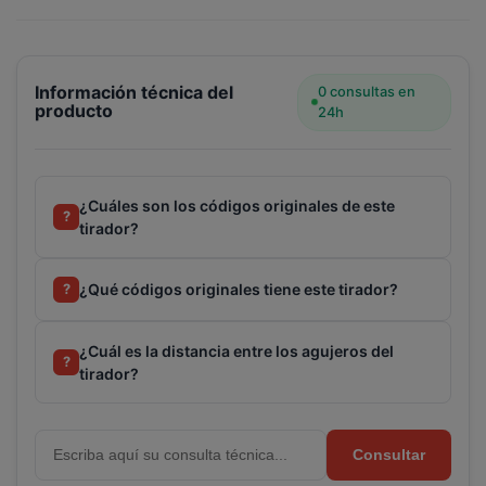
Terminal de consulta
○ Motor activo -
Tirador
puerta nevera LIEBHERR 310mm (743067001)
Información técnica del
0 consultas en
producto
24h
¿Cuáles son los códigos originales de este
?
tirador?
¿Qué códigos originales tiene este tirador?
?
¿Cuál es la distancia entre los agujeros del
?
tirador?
Consultar