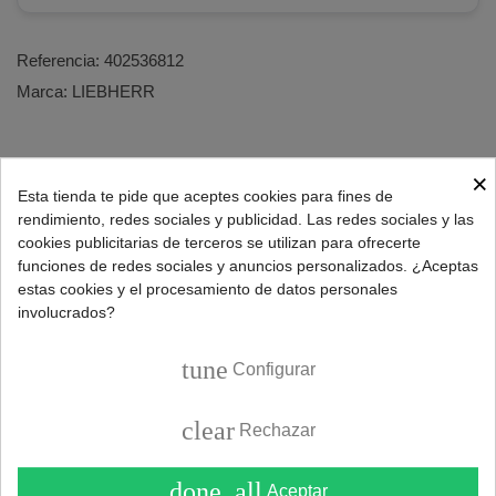
Referencia:
402536812
Marca:
LIEBHERR
DESCRIPCIÓN
×
Esta tienda te pide que aceptes cookies para fines de
rendimiento, redes sociales y publicidad. Las redes sociales y las
cookies publicitarias de terceros se utilizan para ofrecerte
Repuesto tirador puerta para frigoríficos Liebherr.
funciones de redes sociales y anuncios personalizados. ¿Aceptas
Características tirador:
estas cookies y el procesamiento de datos personales
involucrados?
Distancia de 245mm entre agujeros.
Medidas de 310x90x65mm.
tune
Configurar
Color blanco.
Códigos originales:
21576812
,
743067001
,
743067000
y
clear
Rechazar
743260200
.
done_all
Aceptar
Recambio tirador frigorífico Liebherr compatible