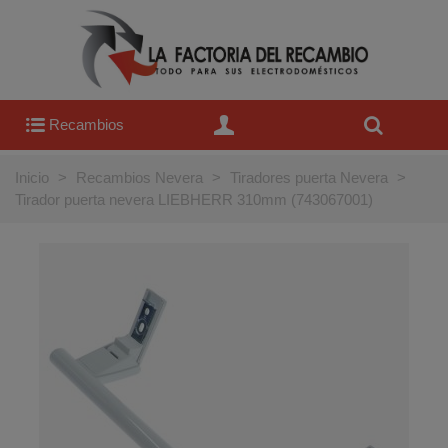
Recambios
Inicio
>
Recambios Nevera
>
Tiradores puerta Nevera
>
Tirador puerta nevera LIEBHERR 310mm (743067001)