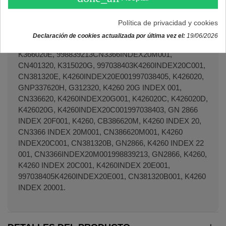
con varios modelos:
Política de privacidad y cookies
Neveras LIEBHERR
Declaración de cookies actualizada por última vez el:
19/06/2026
KB425020, CBN395620B001, KB425021F, CN386620D,
K366020E, 998839213CN3366INDEX20M001,
CN401320, K315020G, 997038403K4260INDEX20C001,
CN381320E, K4260INDEX20E001997038405, K426020,
GNP337620H, G312320, K4260 20G INDEX 001,
CN336620, K4260INDEX20G001, K426020C, K426020D,
K426020G, K4260INDEX20C001997038403, GN 2866
INDEX 20F001, K4260, CB386620M, K4260 INDEX 20,
CN3366 INDEX 20M001, CN386620M001, K4260
INDEX20C001, CN381320B, GN2866, K4260 INDEX 22
001, CN3366INDEX20M001998839213, GN2866, K4260,
K4260 INDEX 20C001, K4260INDEX 20E001,
997038405K4260INDEX20E001, CN381320B001, K4260
INDEX 20001.