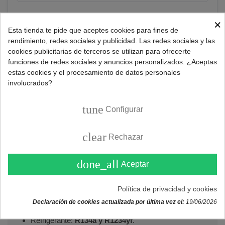
×
Consultar
Esta tienda te pide que aceptes cookies para fines de
rendimiento, redes sociales y publicidad. Las redes sociales y las
cookies publicitarias de terceros se utilizan para ofrecerte
funciones de redes sociales y anuncios personalizados. ¿Aceptas
Referencia:
451004415
estas cookies y el procesamiento de datos personales
Marca:
CUBIGEL
involucrados?
tune
Configurar
DESCRIPCIÓN
clear
Rechazar
Compresor para frigoríficos modelo GU60TG (HMBP).
done_all
Aceptar
Motor compresor para gas refrigerante R134a.
Política de privacidad y cookies
Especificaciones técnicas del compresor:
Declaración de cookies actualizada por última vez el:
19/06/2026
Fuente de alimentación:
220-240V/50Hz - 1/5 hp
.
Refrigerante:
R134a y R1234yf
.