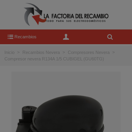
Recambios
Inicio
>
Recambios Nevera
>
Compresores Nevera
>
Compresor nevera R134A 1/5 CUBIGEL (GU60TG)