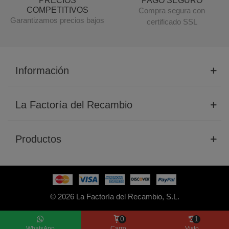
PRECIOS
PAGO SEGURO
COMPETITIVOS
Compra segura con
Garantizamos precios bajos
certificado SSL
Información
La Factoría del Recambio
Productos
© 2026 La Factoría del Recambio, S.L.
0
1
WhatsApp
Carro
Visto