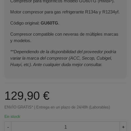
Compresor para frigoríficos modelo GU60TG (HMBP).
Motor compresor para gas refrigerante R134a y R1234yf.
Código original:
GU60TG
.
Compresor compatible con neveras de múltiples marcas
y modelos.
**Dependiendo de la disponibilidad del proveedor podría
variar la marca del compresor (ACC, Secop, Cubigel,
Huayi, etc). Ante cualquier duda mejor consultar.
129,90 €
ENVÍO GRATIS* | Entrega en un plazo de 24/48h (Laborables)
En stock
Terminal de consulta
○ Motor activo -
-
+
Compresor nevera R134A 1/5 CUBIGEL